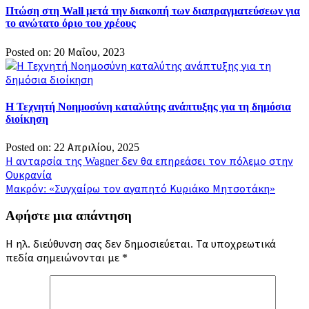
Πτώση στη Wall μετά την διακοπή των διαπραγματεύσεων για
το ανώτατο όριο του χρέους
Posted on: 20 Μαΐου, 2023
Η Τεχνητή Νοημοσύνη καταλύτης ανάπτυξης για τη δημόσια
διοίκηση
Posted on: 22 Απριλίου, 2025
Πλοήγηση
Η ανταρσία της Wagner δεν θα επηρεάσει τον πόλεμο στην
Ουκρανία
άρθρων
Μακρόν: «Συγχαίρω τον αγαπητό Κυριάκο Μητσοτάκη»
Αφήστε μια απάντηση
Η ηλ. διεύθυνση σας δεν δημοσιεύεται.
Τα υποχρεωτικά
πεδία σημειώνονται με
*