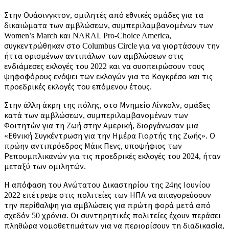
Στην Ουάσινγκτον, ομιλητές από εθνικές ομάδες για τα
δικαιώματα των αμβλώσεων, συμπεριλαμβανομένων των
Women’s March και NARAL Pro-Choice America,
συγκεντρώθηκαν στο Columbus Circle για να γιορτάσουν την
ήττα ορισμένων αντιπάλων των αμβλώσεων στις
ενδιάμεσες εκλογές του 2022 και να συσπειρώσουν τους
ψηφοφόρους ενόψει των εκλογών για το Κογκρέσο και τις
προεδρικές εκλογές του επόμενου έτους.
Στην άλλη άκρη της πόλης, στο Μνημείο Λίνκολν, ομάδες
κατά των αμβλώσεων, συμπεριλαμβανομένων των
Φοιτητών για τη Ζωή στην Αμερική, διοργάνωσαν μια
«Εθνική Συγκέντρωση για την Ημέρα Γιορτής της Ζωής». Ο
πρώην αντιπρόεδρος Μάικ Πενς, υποψήφιος των
Ρεπουμπλικανών για τις προεδρικές εκλογές του 2024, ήταν
μεταξύ των ομιλητών.
Η απόφαση του Ανώτατου Δικαστηρίου της 24ης Ιουνίου
2022 επέτρεψε στις πολιτείες των ΗΠΑ να απαγορεύσουν
την περίθαλψη για αμβλώσεις για πρώτη φορά μετά από
σχεδόν 50 χρόνια. Οι συντηρητικές πολιτείες έχουν περάσει
πληθώρα νομοθετημάτων για να περιορίσουν τη διαδικασία,