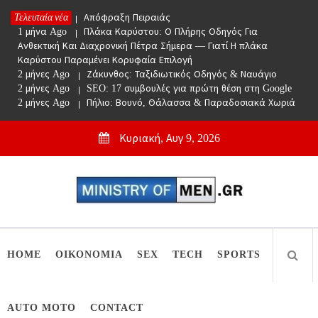
Skip
Τελευταία νέα
1 μήνα Ago
Απόφραξη Πειραιάς
to
1 μήνα Ago
Πλάκα Καρύστου: Ο Πλήρης Οδηγός Για
content
Ανθεκτική Και Διαχρονική Πέτρα Σήμερα — Γιατί Η πλάκα
Καρύστου Παραμένει Κορυφαία Επιλογή
2 μήνες Ago
Ζάκυνθος: Ταξιδιωτικός Οδηγός & Ναυάγιο
2 μήνες Ago
SEO: 17 συμβουλές για πρώτη θέση στη Google
2 μήνες Ago
Πήλιο: Βουνό, Θάλασσα & Παραδοσιακά Χωριά
Κυριακή, Αυγ 9, 2026
Ministry Of Men
Online Lifestyle περιοδικό για Aνδρες
HOME
ΟΙΚΟΝΟΜΙΑ
SEX
TECH
SPORTS
AUTO MOTO
CONTACT