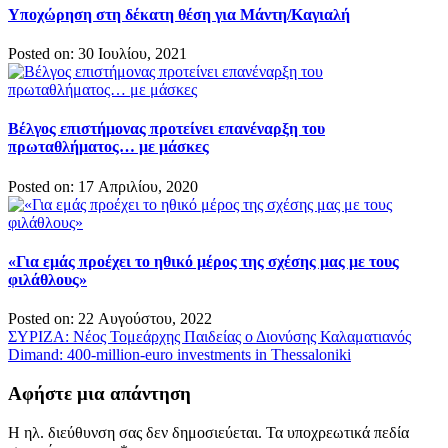
Υποχώρηση στη δέκατη θέση για Μάντη/Καγιαλή
Posted on: 30 Ιουλίου, 2021
Βέλγος επιστήμονας προτείνει επανέναρξη του
πρωταθλήματος… με μάσκες
Posted on: 17 Απριλίου, 2020
«Για εμάς προέχει το ηθικό μέρος της σχέσης μας με τους
φιλάθλους»
Posted on: 22 Αυγούστου, 2022
Πλοήγηση
ΣΥΡΙΖΑ: Νέος Τομεάρχης Παιδείας ο Διονύσης Καλαματιανός
Dimand: 400-million-euro investments in Thessaloniki
άρθρων
Αφήστε μια απάντηση
Η ηλ. διεύθυνση σας δεν δημοσιεύεται.
Τα υποχρεωτικά πεδία