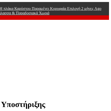
ί Η πλάκα Καρύστου Παραμένει Κορυφαία Επιλογή
2 μήνες Ago
άλασσα & Παραδοσιακά Χωριά
ς Υποστήριξης