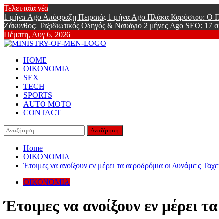
Skip
Τελευταία νέα
to
1 μήνα Ago
Απόφραξη Πειραιάς
1 μήνα Ago
Πλάκα Καρύστου: Ο Π
content
Ζάκυνθος: Ταξιδιωτικός Οδηγός & Ναυάγιο
2 μήνες Ago
SEO: 17 σ
Πέμπτη, Αυγ 6, 2026
Ministry Of
Primary
Online Lifestyle περιοδικό για Aνδρες
HOME
Menu
ΟΙΚΟΝΟΜΙΑ
SEX
TECH
SPORTS
AUTO MOTO
CONTACT
Αναζήτηση
για:
Home
ΟΙΚΟΝΟΜΙΑ
Έτοιμες να ανοίξουν εν μέρει τα αεροδρόμια οι Δυνάμεις Ταχ
ΟΙΚΟΝΟΜΙΑ
Έτοιμες να ανοίξουν εν μέρει τ