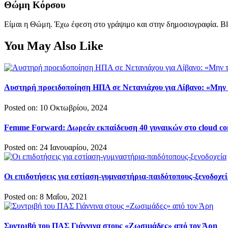
Θώμη Κόρσου
Είμαι η Θώμη. Έχω έφεση στο γράψιμο και στην δημοσιογραφία. Bl
You May Also Like
Αυστηρή προειδοποίηση ΗΠΑ σε Νετανιάχου για Λίβανο: «Μην 
Posted on: 10 Οκτωβρίου, 2024
Femme Forward: Δωρεάν εκπαίδευση 40 γυναικών στο cloud c
Posted on: 24 Ιανουαρίου, 2024
Οι επιδοτήσεις για εστίαση-γυμναστήρια-παιδότοπους-ξενοδοχε
Posted on: 8 Μαΐου, 2021
Συντριβή του ΠΑΣ Γιάννινα στους «Ζωσιμάδες» από τον Άρη