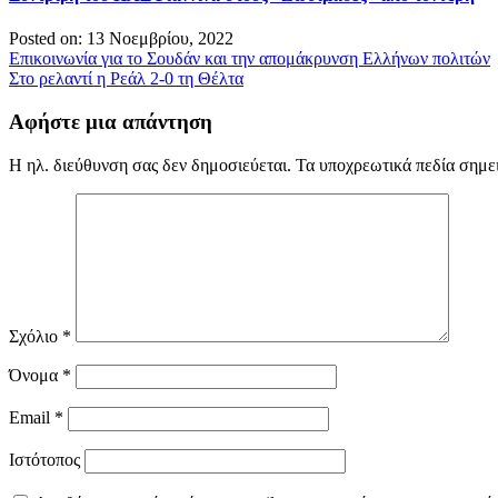
Posted on: 13 Νοεμβρίου, 2022
Πλοήγηση
Επικοινωνία για το Σουδάν και την απομάκρυνση Ελλήνων πολιτών
Στο ρελαντί η Ρεάλ 2-0 τη Θέλτα
άρθρων
Αφήστε μια απάντηση
Η ηλ. διεύθυνση σας δεν δημοσιεύεται.
Τα υποχρεωτικά πεδία σημε
Σχόλιο
*
Όνομα
*
Email
*
Ιστότοπος