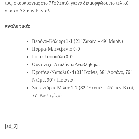
του, σκοράροντας στο 77ο λεπτό, για να διαμορφώσει το τελικό
σκορ ο Άλμπιν Έκνταλ.
Αναλυτικά:
Βερόνα-Κάλιαρι 1-1 (21΄ Ζακάνι – 49΄ Μαρίν)
Πάρμα-Μπενεβέντο 0-0
Ρόμα-Σασουόλο 0-0
Ουντινέζε-Αταλάντα Αναβλήθηκε
Κροτόνε-Νάπολι 0-4 (31΄ Ινσίνιε, 58΄ Λοσάνο, 76΄
Ντέμε, 90΄+ Πετάνια)
Σαμπντόρια-Μίλαν 1-2 (82΄ Έκνταλ – 45΄ πεν. Κεσί,
77΄ Καστιγέχο)
[ad_2]