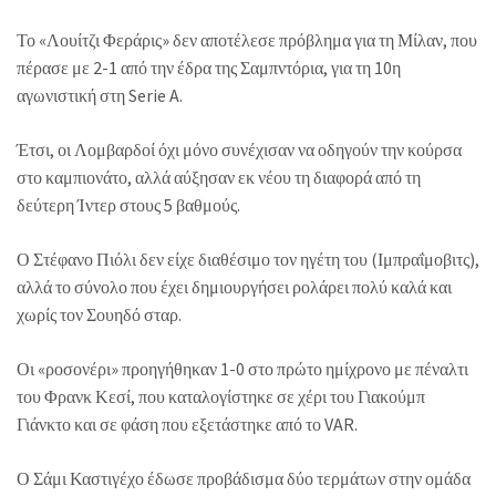
Το «Λουίτζι Φεράρις» δεν αποτέλεσε πρόβλημα για τη Μίλαν, που
πέρασε με 2-1 από την έδρα της Σαμπντόρια, για τη 10η
αγωνιστική στη Serie A.
Έτσι, οι Λομβαρδοί όχι μόνο συνέχισαν να οδηγούν την κούρσα
στο καμπιονάτο, αλλά αύξησαν εκ νέου τη διαφορά από τη
δεύτερη Ίντερ στους 5 βαθμούς.
Ο Στέφανο Πιόλι δεν είχε διαθέσιμο τον ηγέτη του (Ιμπραΐμοβιτς),
αλλά το σύνολο που έχει δημιουργήσει ρολάρει πολύ καλά και
χωρίς τον Σουηδό σταρ.
Οι «ροσονέρι» προηγήθηκαν 1-0 στο πρώτο ημίχρονο με πέναλτι
του Φρανκ Κεσί, που καταλογίστηκε σε χέρι του Γιακούμπ
Γιάνκτο και σε φάση που εξετάστηκε από το VAR.
Ο Σάμι Καστιγέχο έδωσε προβάδισμα δύο τερμάτων στην ομάδα