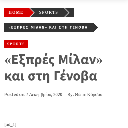
HOME
SPORTS
«ΕΞΠΡΈΣ ΜΊΛΑΝ» ΚΑΙ ΣΤΗ ΓΈΝΟΒΑ
SPORTS
«Εξπρές Μίλαν»
και στη Γένοβα
Posted on:
7 Δεκεμβρίου, 2020
By :
Θώμη Κόρσου
[ad_1]