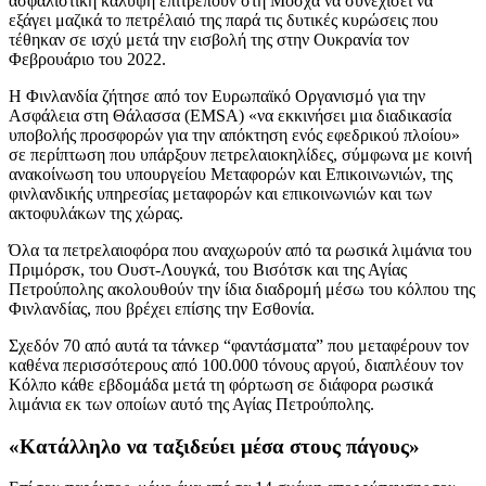
ασφαλιστική κάλυψη επιτρέπουν στη Μόσχα να συνεχίσει να
εξάγει μαζικά το πετρέλαιό της παρά τις δυτικές κυρώσεις που
τέθηκαν σε ισχύ μετά την εισβολή της στην Ουκρανία τον
Φεβρουάριο του 2022.
Η Φινλανδία ζήτησε από τον Ευρωπαϊκό Οργανισμό για την
Ασφάλεια στη Θάλασσα (EMSA) «να εκκινήσει μια διαδικασία
υποβολής προσφορών για την απόκτηση ενός εφεδρικού πλοίου»
σε περίπτωση που υπάρξουν πετρελαιοκηλίδες, σύμφωνα με κοινή
ανακοίνωση του υπουργείου Μεταφορών και Επικοινωνιών, της
φινλανδικής υπηρεσίας μεταφορών και επικοινωνιών και των
ακτοφυλάκων της χώρας.
Όλα τα πετρελαιοφόρα που αναχωρούν από τα ρωσικά λιμάνια του
Πριμόρσκ, του Ουστ-Λουγκά, του Βισότσκ και της Αγίας
Πετρούπολης ακολουθούν την ίδια διαδρομή μέσω του κόλπου της
Φινλανδίας, που βρέχει επίσης την Εσθονία.
Σχεδόν 70 από αυτά τα τάνκερ “φαντάσματα” που μεταφέρουν τον
καθένα περισσότερους από 100.000 τόνους αργού, διαπλέουν τον
Κόλπο κάθε εβδομάδα μετά τη φόρτωση σε διάφορα ρωσικά
λιμάνια εκ των οποίων αυτό της Αγίας Πετρούπολης.
«Κατάλληλο να ταξιδεύει μέσα στους πάγους»