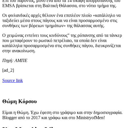
Επί του παρόντος, μόνο ένα από τα 14 σκάφη απορρύπανσης του
EMSA βρίσκεται στη Βαλτική Θάλασσα, στο νότιο τμήμα της.
Οι φινλανδικές αρχές θέλουν ένα επιπλέον πλοίο «κατάλληλο να
ταξιδεύει μέσα στους πάγους και να είναι προσαρμοσμένο στις
συνθήκες των βόρειων τμημάτων» της θάλασσας αυτής.
Ο χειμώνας εντείνει τους κινδύνους” της ρύπανσης από τα τάνκερ
που μεταφέρουν το ρωσικό πετρέλαιο, τα οποία δεν είναι
κατάλληλα προσαρμοσμένα στις συνθήκες πάγου, διευκρινίζεται
στην ανακοίνωση.
Πηγή: ΑΜΠΕ
[ad_2]
Source link
Θώμη Κόρσου
Είμαι η Θώμη. Έχω έφεση στο γράψιμο και στην δημοσιογραφία.
Blogger από το 2017 και γράφω και στο MinistryofMen!