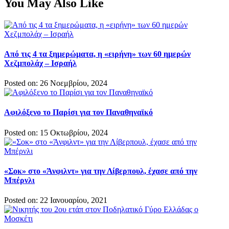
You May Also Like
Από τις 4 τα ξημερώματα, η «ειρήνη» των 60 ημερών
Χεζμπολάχ – Ισραήλ
Posted on: 26 Νοεμβρίου, 2024
Αφιλόξενο το Παρίσι για τον Παναθηναϊκό
Posted on: 15 Οκτωβρίου, 2024
«Σοκ» στο «Άνφιλντ» για την Λίβερπουλ, έχασε από την
Μπέρνλι
Posted on: 22 Ιανουαρίου, 2021