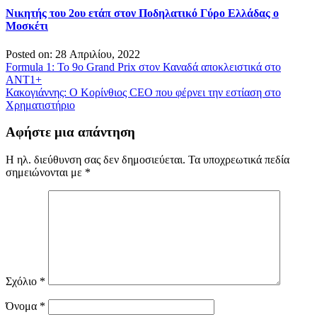
Νικητής του 2ου ετάπ στον Ποδηλατικό Γύρο Ελλάδας ο
Μοσκέτι
Posted on: 28 Απριλίου, 2022
Πλοήγηση
Formula 1: Το 9o Grand Prix στον Καναδά αποκλειστικά στο
ΑΝΤ1+
άρθρων
Κακογιάννης: Ο Κορίνθιος CEO που φέρνει την εστίαση στο
Χρηματιστήριο
Αφήστε μια απάντηση
Η ηλ. διεύθυνση σας δεν δημοσιεύεται.
Τα υποχρεωτικά πεδία
σημειώνονται με
*
Σχόλιο
*
Όνομα
*