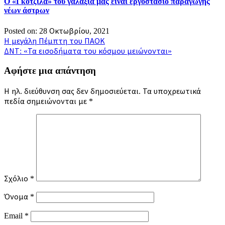
Ο «Γκοτζίλα» του γαλαξία μας είναι εργοστάσιο παραγωγής
νέων άστρων
Posted on: 28 Οκτωβρίου, 2021
Πλοήγηση
Η μεγάλη Πέμπτη του ΠΑΟΚ
ΔΝΤ: «Τα εισοδήματα του κόσμου μειώνονται»
άρθρων
Αφήστε μια απάντηση
Η ηλ. διεύθυνση σας δεν δημοσιεύεται.
Τα υποχρεωτικά
πεδία σημειώνονται με
*
Σχόλιο
*
Όνομα
*
Email
*