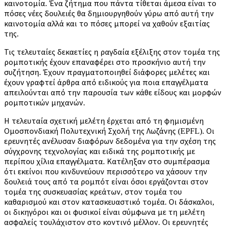
καινοτομία. Ένα ζήτημα που πάντα τίθεται άμεσα είναι το
πόσες νέες δουλειές θα δημιουργηθούν γύρω από αυτή την
καινοτομία αλλά και το πόσες μπορεί να χαθούν εξαιτίας
της.
Τις τελευταίες δεκαετίες η ραγδαία εξέλιξης στον τομέα της
ρομποτικής έχουν επαναφέρει στο προσκήνιο αυτή την
συζήτηση. Έχουν πραγματοποιηθεί διάφορες μελέτες και
έχουν γραφτεί άρθρα από ειδικούς για ποια επαγγέλματα
απειλούνται από την παρουσία των κάθε είδους και μορφών
ρομποτικών μηχανών.
Η τελευταία σχετική μελέτη έρχεται από τη φημισμένη
Ομοσπονδιακή Πολυτεχνική Σχολή της Λωζάνης (EPFL). Οι
ερευνητές ανέλυσαν διαφόρων δεδομένα για την σχέση της
σύγχρονης τεχνολογίας και ειδικά της ρομποτικής με
περίπου χίλια επαγγέλματα. Κατέληξαν στο συμπέρασμα
ότι εκείνοι που κινδυνεύουν περισσότερο να χάσουν την
δουλειά τους από τα ρομπότ είναι όσοι εργάζονται στον
τομέα της συσκευασίας κρεάτων, στον τομέα του
καθαρισμού και στον κατασκευαστικό τομέα. Οι δάσκαλοι,
οι δικηγόροι και οι φυσικοί είναι σύμφωνα με τη μελέτη
ασφαλείς τουλάχιστον στο κοντινό μέλλον. Οι ερευνητές