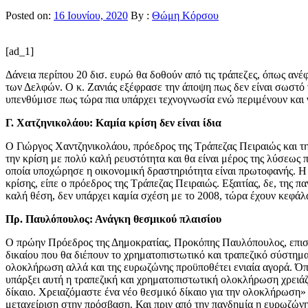
Posted on:
16 Ιουνίου, 2020
By :
Θώμη Κόρσου
[ad_1]
Δάνεια περίπου 20 δισ. ευρώ θα δοθούν από τις τράπεζες, όπως αν
των Δελφών. Ο κ. Ζανιάς εξέφρασε την άποψη πως δεν είναι σωστό να
υπενθύμισε πως τώρα πια υπάρχει τεχνογνωσία ενώ περιμένουν και
Γ. Χατζηνικολάου: Καμία κρίση δεν είναι ίδια
Ο Γιώργος Χαντζηνικολάου, πρόεδρος της Τράπεζας Πειραιώς
και τ
την κρίση με πολύ καλή ρευστότητα και θα είναι μέρος της λύσεως π
οποία υποχώρησε η οικονομική δραστηριότητα είναι πρωτοφανής. Η 
κρίσης, είπε ο πρόεδρος της Τράπεζας Πειραιώς. Εξαιτίας, δε, της 
καλή θέση, δεν υπάρχει καμία σχέση με το 2008, τώρα έχουν κεφάλ
Πρ. Παυλόπουλος: Ανάγκη θεσμικού πλαισίου
Ο πρώην Πρόεδρος της Δημοκρατίας, Προκόπης Παυλόπουλος, επισήμ
δικαίου που θα διέπουν το χρηματοπιστωτικό και τραπεζικό σύστη
ολοκλήρωση αλλά και της ευρωζώνης προϋποθέτει ενιαία αγορά. Ό
υπάρξει αυτή η τραπεζική και χρηματοπιστωτική ολοκλήρωση χρειάζ
δίκαιο. Χρειαζόμαστε ένα νέο θεσμικό δίκαιο για την ολοκλήρωση
μεταχείριση στην πρόσβαση. Και πριν από την πανδημία η ευρωζώνη 