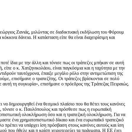
 Γεώργιος Ζανιάς, μιλώντας σε διαδικτυακή εκδήλωση του Φόρουμ
κόκκινα δάνεια. Η κατάσταση είπε θα είναι διαχειρίσιμη και
οτέ ίδια με την άλλη και τόνισε πως οι τράπεζες μπήκαν σε αυτή
, είπε ο κ. Χατζηνικολάου, είναι παγκόσμια και η ταχύτητα με την
ντιδρούν ταυτόχρονα, έπαιξε μεγάλο ρόλο στην αντιμετώπιση της
δούμε, επισήμανε ο τραπεζίτης. Οι τράπεζες βρίσκονται σε πολύ
ε αυτή τη συγκυρία», επισήμανε ο πρόεδρος της Τράπεζας Πειραιώς.
να δημιουργηθεί ένα θεσμικό πλαίσιο που θα θέτει τους κανόνες
, τόνισε ο κ. Παυλόπουλος και πρόσθεσε πως η ευρωπαϊκή
οπιστωτική ολοκλήρωση όσο και η τραπεζική ολοκλήρωση. Για να
όμαστε ένα χρηματοπιστωτικό δίκαιο και ένα ευρωπαϊκό τραπεζικό
 πρέπει να υπάρχει ίση πρόσβαση στους κανόνες αυτούς και ίση
μού που ήθελε και η κρίση χειροτερεύει τα πράγματα. Η ΕΕ έχει