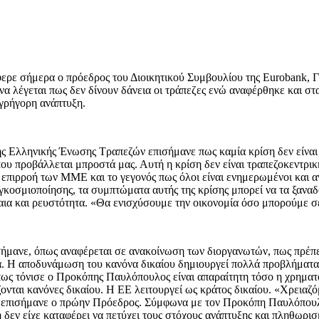
έφερε σήμερα ο πρόεδρος του Διοικητικού Συμβουλίου της Eurobank,
 λέγεται πως δεν δίνουν δάνεια οι τράπεζες ενώ αναφέρθηκε και στα 
 γρήγορη ανάπτυξη.
ης Ελληνικής Ένωσης Τραπεζών επισήμανε πως καμία κρίση δεν είναι π
ου προβάλλεται μπροστά μας. Αυτή η κρίση δεν είναι τραπεζοκεντρική
επιρροή των ΜΜΕ και το γεγονός πως όλοι είναι ενημερωμένοι και α
παγκοσμιοποίησης, τα συμπτώματα αυτής της κρίσης μπορεί να τα ξανα
αια και ρευστότητα. «Θα ενισχύσουμε την οικονομία όσο μπορούμε σ
ανε, όπως αναφέρεται σε ανακοίνωση των διοργανωτών, πως πρέπει 
μα. Η αποδυνάμωση του κανόνα δικαίου δημιουργεί πολλά προβλήματα
πως τόνισε ο Προκόπης Παυλόπουλος είναι απαραίτητη τόσο η χρηματ
ονται κανόνες δικαίου. Η ΕΕ λειτουργεί ως κράτος δικαίου. «Χρειαζ
» επισήμανε ο πρώην Πρόεδρος. Σύμφωνα με τον Προκόπη Παυλόπουλο
δεν είχε καταφέρει να πετύχει τους στόχους ανάπτυξης και πληθωρισ