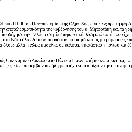
dmund Hall του Πανεπιστημίου της Οξφόρδης, είπε πως πρώτη φορά μ
ην αποτελεσματικότητα της κυβέρνησης του κ. Μητσοτάκη και τα γρήγ
μία οδήγησε την Ελλάδα σε μία διαφορετική θέση από αυτή που είχε
ιατί στο Νότο όλα εξαρτώνται από τον τουρισμό και τις μικρομεσαίες ε
για όλους αλλά η χώρα μας είναι σε καλύτερη κατάσταση, τόνισε και 
ούς Οικονομικού Δικαίου στο Πάντειο Πανεπιστήμιο και πρόεδρος του
πεζες, είπε, παρεμβαίνουν ήδη με στόχο να στηρίξουν την οικονομία 