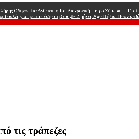
λήρης Οδηγός Για Ανθεκτική Και Διαχρονική Πέτρα Σήμερα — Γιατ
υμβουλές για πρώτη θέση στη Google
2 μήνες Ago
Πήλιο: Βουνό, Θ
 Men
από τις τράπεζες