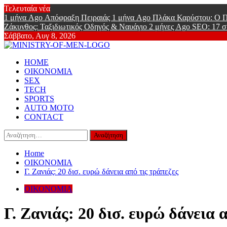
Skip
Τελευταία νέα
to
1 μήνα Ago
Απόφραξη Πειραιάς
1 μήνα Ago
Πλάκα Καρύστου: Ο Π
content
Ζάκυνθος: Ταξιδιωτικός Οδηγός & Ναυάγιο
2 μήνες Ago
SEO: 17 σ
Σάββατο, Αυγ 8, 2026
Ministry Of
Primary
Online Lifestyle περιοδικό για Aνδρες
HOME
Menu
ΟΙΚΟΝΟΜΙΑ
SEX
TECH
SPORTS
AUTO MOTO
CONTACT
Αναζήτηση
για:
Home
ΟΙΚΟΝΟΜΙΑ
Γ. Ζανιάς: 20 δισ. ευρώ δάνεια από τις τράπεζες
ΟΙΚΟΝΟΜΙΑ
Γ. Ζανιάς: 20 δισ. ευρώ δάνεια 