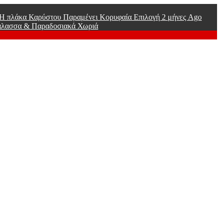
ί Η πλάκα Καρύστου Παραμένει Κορυφαία Επιλογή
2 μήνες Ago
άλασσα & Παραδοσιακά Χωριά