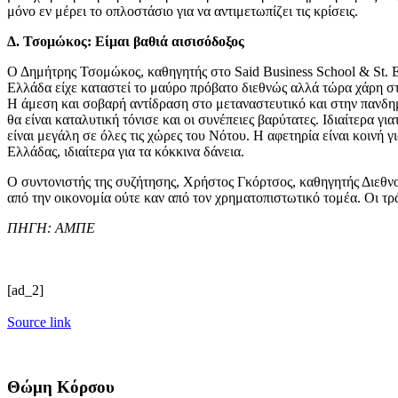
μόνο εν μέρει το οπλοστάσιο για να αντιμετωπίζει τις κρίσεις.
Δ. Τσομώκος: Είμαι βαθιά αισισόδοξος
Ο Δημήτρης Τσομώκος, καθηγητής στο Said Business School & St. E
Ελλάδα είχε καταστεί το μαύρο πρόβατο διεθνώς αλλά τώρα χάρη στ
Η άμεση και σοβαρή αντίδραση στο μεταναστευτικό και στην πανδη
θα είναι καταλυτική τόνισε και οι συνέπειες βαρύτατες. Ιδιαίτερα γ
είναι μεγάλη σε όλες τις χώρες του Νότου. Η αφετηρία είναι κοινή 
Ελλάδας, ιδιαίτερα για τα κόκκινα δάνεια.
Ο συντονιστής της συζήτησης, Χρήστος Γκόρτσος, καθηγητής Διεθν
από την οικονομία ούτε καν από τον χρηματοπιστωτικό τομέα. Οι τρά
ΠΗΓΗ: ΑΜΠΕ
[ad_2]
Source link
Θώμη Κόρσου