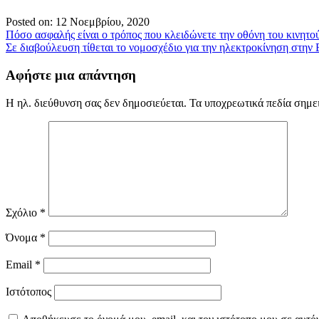
Posted on: 12 Νοεμβρίου, 2020
Πλοήγηση
Πόσο ασφαλής είναι ο τρόπος που κλειδώνετε την οθόνη του κινητού
Σε διαβούλευση τίθεται το νομοσχέδιο για την ηλεκτροκίνηση στην
άρθρων
Αφήστε μια απάντηση
Η ηλ. διεύθυνση σας δεν δημοσιεύεται.
Τα υποχρεωτικά πεδία σημε
Σχόλιο
*
Όνομα
*
Email
*
Ιστότοπος