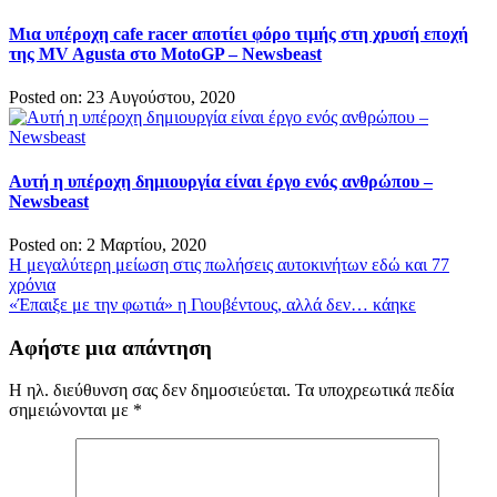
Μια υπέροχη cafe racer αποτίει φόρο τιμής στη χρυσή εποχή
της MV Agusta στο MotoGP – Newsbeast
Posted on: 23 Αυγούστου, 2020
Αυτή η υπέροχη δημιουργία είναι έργο ενός ανθρώπου –
Newsbeast
Posted on: 2 Μαρτίου, 2020
Πλοήγηση
Η μεγαλύτερη μείωση στις πωλήσεις αυτοκινήτων εδώ και 77
χρόνια
άρθρων
«Έπαιξε με την φωτιά» η Γιουβέντους, αλλά δεν… κάηκε
Αφήστε μια απάντηση
Η ηλ. διεύθυνση σας δεν δημοσιεύεται.
Τα υποχρεωτικά πεδία
σημειώνονται με
*