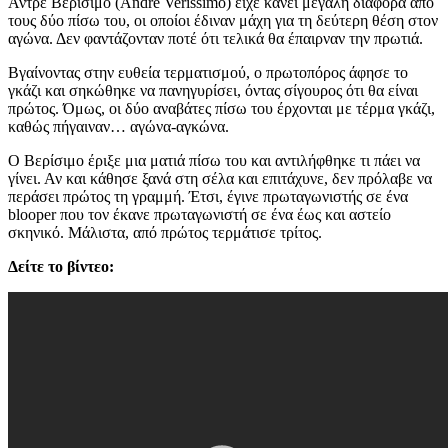
Αντρέ Βερίσιμο (Andre Verissimo) είχε κάνει μεγάλη διαφορά από
τους δύο πίσω του, οι οποίοι έδιναν μάχη για τη δεύτερη θέση στον
αγώνα. Δεν φαντάζονταν ποτέ ότι τελικά θα έπαιρναν την πρωτιά.
Βγαίνοντας στην ευθεία τερματισμού, ο πρωτοπόρος άφησε το
γκάζι και σηκώθηκε να πανηγυρίσει, όντας σίγουρος ότι θα είναι
πρώτος. Όμως, οι δύο αναβάτες πίσω του έρχονται με τέρμα γκάζι,
καθώς πήγαιναν… αγώνα-αγκώνα.
Ο Βερίσιμο έριξε μια ματιά πίσω του και αντιλήφθηκε τι πάει να
γίνει. Αν και κάθησε ξανά στη σέλα και επιτάχυνε, δεν πρόλαβε να
περάσει πρώτος τη γραμμή. Έτσι, έγινε πρωταγωνιστής σε ένα
blooper που τον έκανε πρωταγωνιστή σε ένα έως και αστείο
σκηνικό. Μάλιστα, από πρώτος τερμάτισε τρίτος.
Δείτε το βίντεο: