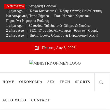
Skip
Τελευταία νέα
1 μήνα Ago
Απόφραξη Πειραιάς
to
1 μήνα Ago
Πλάκα Καρύστου: Ο Πλήρης Οδηγός Για Ανθεκτική
content
Και Διαχρονική Πέτρα Σήμερα — Γιατί Η πλάκα Καρύστου
Παραμένει Κορυφαία Επιλογή
1 μήνα Ago
Ζάκυνθος: Ταξιδιωτικός Οδηγός & Ναυάγιο
2 μήνες Ago
SEO: 17 συμβουλές για πρώτη θέση στη Google
2 μήνες Ago
Πήλιο: Βουνό, Θάλασσα & Παραδοσιακά Χωριά
Πέμπτη, Αυγ 6, 2026
Ministry Of Men
Online Lifestyle περιοδικό για Aνδρες
HOME
ΟΙΚΟΝΟΜΙΑ
SEX
TECH
SPORTS
AUTO MOTO
CONTACT