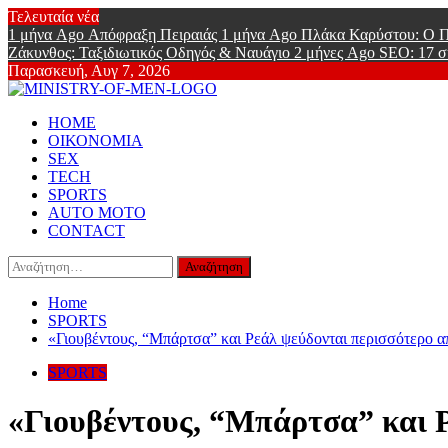
Skip
Τελευταία νέα
to
1 μήνα Ago
Απόφραξη Πειραιάς
1 μήνα Ago
Πλάκα Καρύστου: Ο Π
content
Ζάκυνθος: Ταξιδιωτικός Οδηγός & Ναυάγιο
2 μήνες Ago
SEO: 17 σ
Παρασκευή, Αυγ 7, 2026
Ministry Of
Primary
Online Lifestyle περιοδικό για Aνδρες
HOME
Menu
ΟΙΚΟΝΟΜΙΑ
SEX
TECH
SPORTS
AUTO MOTO
CONTACT
Αναζήτηση
για:
Home
SPORTS
«Γιουβέντους, “Μπάρτσα” και Ρεάλ ψεύδονται περισσότερο α
SPORTS
«Γιουβέντους, “Μπάρτσα” και Ρ