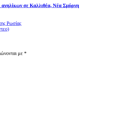
κι ανηλίκων σε Καλλιθέα, Νέα Σμύρνη
της Ρωσίας
ντεο)
ιώνονται με
*