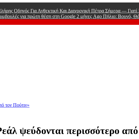
λήρης Οδηγός Για Ανθεκτική Και Διαχρονική Πέτρα Σήμερα — Γιατ
υμβουλές για πρώτη θέση στη Google
2 μήνες Ago
Πήλιο: Βουνό, Θ
 Men
πό τον Πούτιν»
εάλ ψεύδονται περισσότερο από