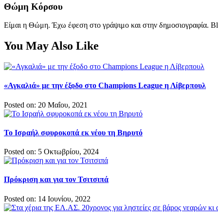
Θώμη Κόρσου
Είμαι η Θώμη. Έχω έφεση στο γράψιμο και στην δημοσιογραφία. Bl
You May Also Like
«Αγκαλιά» με την έξοδο στο Champions League η Λίβερπουλ
Posted on: 20 Μαΐου, 2021
Το Ισραήλ σφυροκοπά εκ νέου τη Βηρυτό
Posted on: 5 Οκτωβρίου, 2024
Πρόκριση και για τον Τσιτσιπά
Posted on: 14 Ιουνίου, 2022