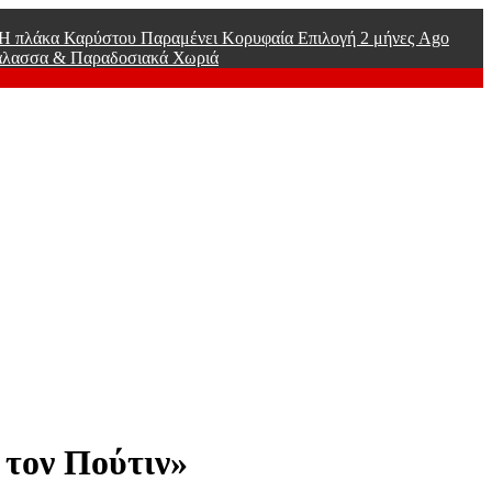
ί Η πλάκα Καρύστου Παραμένει Κορυφαία Επιλογή
2 μήνες Ago
άλασσα & Παραδοσιακά Χωριά
 τον Πούτιν»