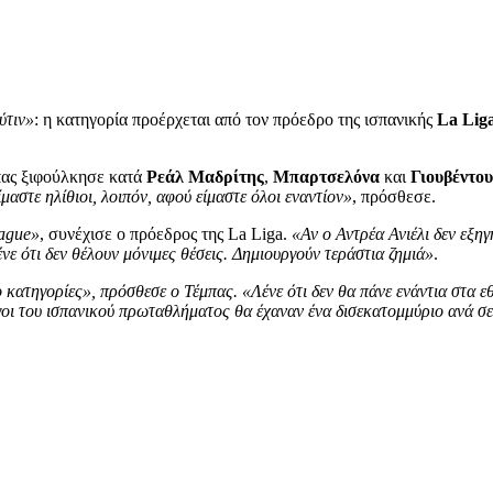
ύτιν»
: η κατηγορία προέρχεται από τον πρόεδρο της ισπανικής
La Lig
μπας ξιφούλκησε κατά
Ρεάλ Μαδρίτης
,
Μπαρτσελόνα
και
Γιουβέντου
αστε ηλίθιοι, λοιπόν, αφού είμαστε όλοι εναντίον»
, πρόσθεσε.
eague»
, συνέχισε ο πρόεδρος της La Liga.
«Αν ο Αντρέα Ανιέλι δεν εξηγ
ε ότι δεν θέλουν μόνιμες θέσεις. Δημιουργούν τεράστια ζημιά»
.
κατηγορίες», πρόσθεσε ο Τέμπας. «Λένε ότι δεν θα πάνε ενάντια στα εθ
λογοι του ισπανικού πρωταθλήματος θα έχαναν ένα δισεκατομμύριο ανά σ