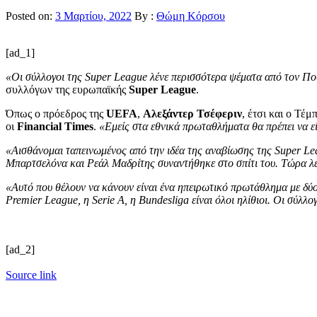
Posted on:
3 Μαρτίου, 2022
By :
Θώμη Κόρσου
[ad_1]
«Οι σύλλογοι της Super League λένε περισσότερα ψέματα από τον Πο
συλλόγων της ευρωπαϊκής
Super League
.
Όπως ο πρόεδρος της
UEFA
,
Αλεξάντερ Τσέφεριν
, έτσι και ο Τέ
οι
Financial Times
.
«Εμείς στα εθνικά πρωταθλήματα θα πρέπει να είμ
«Αισθάνομαι ταπεινωμένος από την ιδέα της αναβίωσης της Super L
Μπαρτσελόνα και Ρεάλ Μαδρίτης συναντήθηκε στο σπίτι του. Τώρα λέν
«Αυτό που θέλουν να κάνουν είναι ένα ηπειρωτικό πρωτάθλημα με δύο 
Premier League, η Serie A, η Bundesliga είναι όλοι ηλίθιοι. Οι σύλ
[ad_2]
Source link