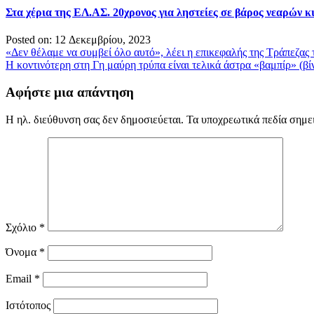
Στα χέρια της ΕΛ.ΑΣ. 20χρονος για ληστείες σε βάρος νεαρών 
Posted on: 12 Δεκεμβρίου, 2023
Πλοήγηση
«Δεν θέλαμε να συμβεί όλο αυτό», λέει η επικεφαλής της Τράπεζας 
Η κοντινότερη στη Γη μαύρη τρύπα είναι τελικά άστρα «βαμπίρ» (βί
άρθρων
Αφήστε μια απάντηση
Η ηλ. διεύθυνση σας δεν δημοσιεύεται.
Τα υποχρεωτικά πεδία σημε
Σχόλιο
*
Όνομα
*
Email
*
Ιστότοπος