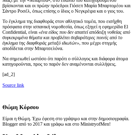
Μαζί με την «Μπάρτσα», στο εδώλιο του κατηγορουμένου
βρίσκονται και οι πρώην πρόεδροι Γιόσεπ Μαρία Μπαρτομέου και
Σάντρο Ροσέλ, όπως επίσης ο ίδιος ο Νεγκρέιρα και ο γιος του.
Το έγκλημα της διαφθοράς στον αθλητικό τομέα, που εισήχθη
πρόσφατα στην ισπανική νομοθεσία, όπως εξηγεί η εφημερίδα El
Confidential, είναι
«ένα είδος που δεν απαιτεί απόδειξη νοθείας από
συγκεκριμένα θέματα και προβλέπει σοβαρότερες ποινές από το
έγκλημα της διαφθοράς μεταξύ ιδιωτών»
, που μέχρι στιγμής
αποδίδεται στην Μπαρτσελόνα.
Να σημειωθεί ωστόσο ότι παρότι ο σύλλογος και διάφορα άτομα
κατηγορούνται, προς το παρόν δεν αναμένονται συλλήψεις.
[ad_2]
Source link
Θώμη Κόρσου
Είμαι η Θώμη. Έχω έφεση στο γράψιμο και στην δημοσιογραφία.
Blogger από το 2017 και γράφω και στο MinistryofMen!