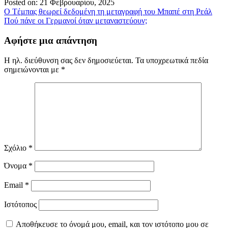
Posted on: 21 Φεβρουαρίου, 2025
Πλοήγηση
O Tέμπας θεωρεί δεδομένη τη μεταγραφή του Μπαπέ στη Ρεάλ
Πού πάνε οι Γερμανοί όταν μεταναστεύουν;
άρθρων
Αφήστε μια απάντηση
Η ηλ. διεύθυνση σας δεν δημοσιεύεται.
Τα υποχρεωτικά πεδία
σημειώνονται με
*
Σχόλιο
*
Όνομα
*
Email
*
Ιστότοπος
Αποθήκευσε το όνομά μου, email, και τον ιστότοπο μου σε