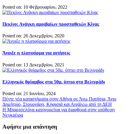
Posted on: 10 Φεβρουαρίου, 2022
Πεκίνο: Ανάγκη αμοιβαίων προσπαθειών Κίνας
Posted on: 26 Δεκεμβρίου, 2020
Άνοιξε η πλατφόρμα για αιτήσεις
Posted on: 13 Δεκεμβρίου, 2021
Ελληνικός θρίαμβος στα 50μ. ύπτιο στο Βελιγράδι
Posted on: 21 Ιουνίου, 2024
Πλοήγηση
Πέντε νέα καταστήματα στην Αθήνα σε Άνω Πατήσια, Άγιο
Δημήτριο, Στουρνάρη, Κηφισιά και Αιγάλεω από τη ΔΕΗ
άρθρων
Η Μπαρτσελόνα κατηγορείται για διαφθορά στην υπόθεση
Νεγκρέιρα
Αφήστε μια απάντηση