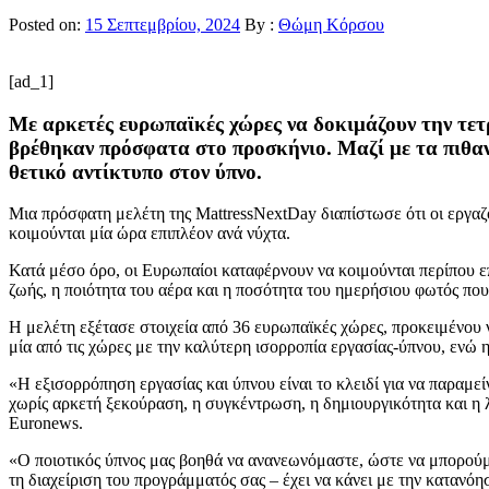
Posted on:
15 Σεπτεμβρίου, 2024
By :
Θώμη Κόρσου
[ad_1]
Με αρκετές ευρωπαϊκές χώρες να δοκιμάζουν την τετ
βρέθηκαν πρόσφατα στο προσκήνιο. Μαζί με τα πιθαν
θετικό αντίκτυπο στον ύπνο.
Μια πρόσφατη μελέτη της MattressNextDay διαπίστωσε ότι οι εργαζόμ
κοιμούνται μία ώρα επιπλέον ανά νύχτα.
Κατά μέσο όρο, οι Ευρωπαίοι καταφέρνουν να κοιμούνται περίπου επ
ζωής, η ποιότητα του αέρα και η ποσότητα του ημερήσιου φωτός πο
Η μελέτη εξέτασε στοιχεία από 36 ευρωπαϊκές χώρες, προκειμένου ν
μία από τις χώρες με την καλύτερη ισορροπία εργασίας-ύπνου, ενώ η 
«Η εξισορρόπηση εργασίας και ύπνου είναι το κλειδί για να παραμείν
χωρίς αρκετή ξεκούραση, η συγκέντρωση, η δημιουργικότητα και η
Euronews.
«Ο ποιοτικός ύπνος μας βοηθά να ανανεωνόμαστε, ώστε να μπορούμε 
τη διαχείριση του προγράμματός σας – έχει να κάνει με την κατανόη