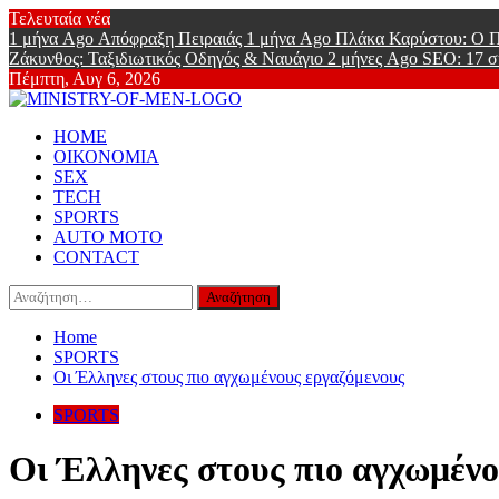
Skip
Τελευταία νέα
to
1 μήνα Ago
Απόφραξη Πειραιάς
1 μήνα Ago
Πλάκα Καρύστου: Ο Π
content
Ζάκυνθος: Ταξιδιωτικός Οδηγός & Ναυάγιο
2 μήνες Ago
SEO: 17 σ
Πέμπτη, Αυγ 6, 2026
Ministry Of
Primary
Online Lifestyle περιοδικό για Aνδρες
HOME
Menu
ΟΙΚΟΝΟΜΙΑ
SEX
TECH
SPORTS
AUTO MOTO
CONTACT
Αναζήτηση
για:
Home
SPORTS
Οι Έλληνες στους πιο αγχωμένους εργαζόμενους
SPORTS
Οι Έλληνες στους πιο αγχωμένο