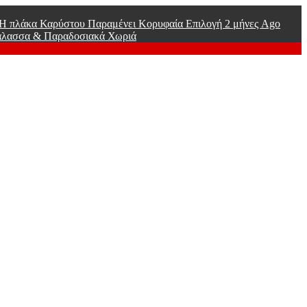
ί Η πλάκα Καρύστου Παραμένει Κορυφαία Επιλογή
2 μήνες Ago
άλασσα & Παραδοσιακά Χωριά