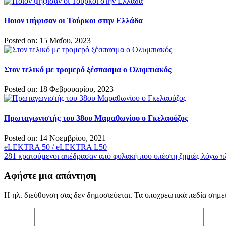
Ποιον ψήφισαν οι Τούρκοι στην Ελλάδα
Posted on: 15 Μαΐου, 2023
Στον τελικό με τρομερό ξέσπασμα ο Ολυμπιακός
Posted on: 18 Φεβρουαρίου, 2023
Πρωταγωνιστής του 38ου Μαραθωνίου ο Γκελαούζος
Posted on: 14 Νοεμβρίου, 2021
Πλοήγηση
eLEKTRA 50 / eLEKTRA L50
281 κρατούμενοι απέδρασαν από φυλακή που υπέστη ζημιές λόγω 
άρθρων
Αφήστε μια απάντηση
Η ηλ. διεύθυνση σας δεν δημοσιεύεται.
Τα υποχρεωτικά πεδία σημε