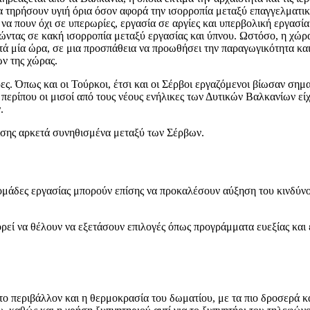
α τηρήσουν υγιή όρια όσον αφορά την ισορροπία μεταξύ επαγγελματι
να πουν όχι σε υπερωρίες, εργασία σε αργίες και υπερβολική εργασί
ώντας σε κακή ισορροπία μεταξύ εργασίας και ύπνου. Ωστόσο, η χώρ
ατά μία ώρα, σε μια προσπάθεια να προωθήσει την παραγωγικότητα κα
ών της χώρας.
ες. Όπως και οι Τούρκοι, έτσι και οι Σέρβοι εργαζόμενοι βίωσαν σημ
 περίπου οι μισοί από τους νέους ενήλικες των Δυτικών Βαλκανίων εί
.
ίσης αρκετά συνηθισμένα μεταξύ των Σέρβων.
δομάδες εργασίας μπορούν επίσης να προκαλέσουν αύξηση του κινδύν
πορεί να θέλουν να εξετάσουν επιλογές όπως προγράμματα ευεξίας κα
ο περιβάλλον και η θερμοκρασία του δωματίου, με τα πιο δροσερά κ