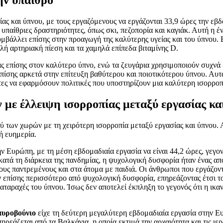
ίας και ύπνου, με τους εργαζόμενους να εργάζονται 33,9 ώρες την εβ
παίθριες δραστηριότητες, όπως σκι, πεζοπορία και καγιάκ. Αυτή η ένν
άλλει επίσης στην προαγωγή της καλύτερης υγείας και του ύπνου. Επ
λή αρτηριακή πίεση και τα χαμηλά επίπεδα βιταμίνης D.
 επίσης στον καλύτερο ύπνο, ενώ τα ζευγάρια χρησιμοποιούν συχνά 
πίσης αρκετά στην επίτευξη βαθύτερου και ποιοτικότερου ύπνου. Αυτ
ς τες να εφαρμόσουν πολιτικές που υποστηρίζουν μια καλύτερη ισορρ
 με έλλειψη ισορροπίας μεταξύ εργασίας κα
 των χωρών με τη χειρότερη ισορροπία μεταξύ εργασίας και ύπνου. 
ή ευημερία.
ην Ευρώπη, με τη μέση εβδομαδιαία εργασία να είναι 44,2 ώρες, γεγ
κατά τη διάρκεια της πανδημίας, η ψυχολογική δυσφορία ήταν ένας απ
υς παντρεμένους και στα άτομα με παιδιά. Οι άνθρωποι που εργάζοντ
 επίσης περισσότερο από ψυχολογική δυσφορία, επηρεάζοντας έτσι το
ταραχές του ύπνου. Ίσως δεν αποτελεί έκπληξη το γεγονός ότι η ικαν
υροβούνιο
είχε τη δεύτερη μεγαλύτερη εβδομαδιαία εργασία στην Ευ
εάζεται από τα Βαλκάνια, η οποία εκτιμά την αρχαιότητα και τις ιερα