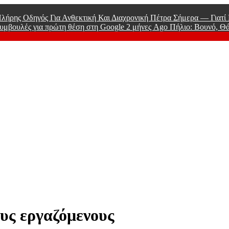
λήρης Οδηγός Για Ανθεκτική Και Διαχρονική Πέτρα Σήμερα — Γιατ
υμβουλές για πρώτη θέση στη Google
2 μήνες Ago
Πήλιο: Βουνό, Θ
 Men
υς εργαζόμενους