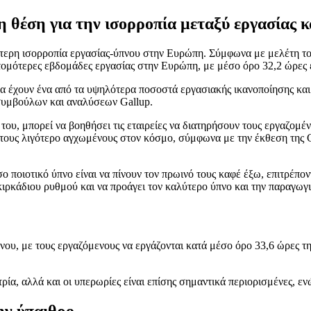
θέση για την ισορροπία μεταξύ εργασίας κ
ερη ισορροπία εργασίας-ύπνου στην Ευρώπη. Σύμφωνα με μελέτη του
ντομότερες εβδομάδες εργασίας στην Ευρώπη, με μέσο όρο 32,2 ώρες 
α έχουν ένα από τα υψηλότερα ποσοστά εργασιακής ικανοποίησης και
 συμβούλων και αναλύσεων Gallup.
του, μπορεί να βοηθήσει τις εταιρείες να διατηρήσουν τους εργαζομέ
 τους λιγότερο αγχωμένους στον κόσμο, σύμφωνα με την έκθεση της 
σο ποιοτικό ύπνο είναι να πίνουν τον πρωινό τους καφέ έξω, επιτρέπ
κιρκάδιου ρυθμού και να προάγει τον καλύτερο ύπνο και την παραγωγι
πνου, με τους εργαζόμενους να εργάζονται κατά μέσο όρο 33,6 ώρες
ρία, αλλά και οι υπερωρίες είναι επίσης σημαντικά περιορισμένες, ε
ην ύπαιθρο