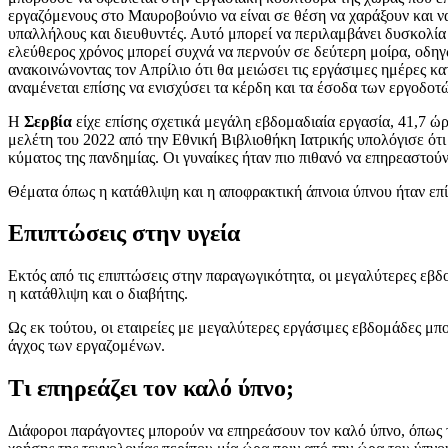
εργαζόμενους στο Μαυροβούνιο να είναι σε θέση να χαράξουν και ν
υπαλλήλους και διευθυντές. Αυτό μπορεί να περιλαμβάνει δυσκολία 
ελεύθερος χρόνος μπορεί συχνά να περνούν σε δεύτερη μοίρα, οδηγ
ανακοινώνοντας τον Απρίλιο ότι θα μειώσει τις εργάσιμες ημέρες κ
αναμένεται επίσης να ενισχύσει τα κέρδη και τα έσοδα των εργοδοτ
Η
Σερβία
είχε επίσης σχετικά μεγάλη εβδομαδιαία εργασία, 41,7 ώρ
μελέτη του 2022 από την Εθνική Βιβλιοθήκη Ιατρικής υπολόγισε ότι
κύματος της πανδημίας. Οι γυναίκες ήταν πιο πιθανό να επηρεαστούν
Θέματα όπως η κατάθλιψη και η αποφρακτική άπνοια ύπνου ήταν επ
Επιπτώσεις στην υγεία
Εκτός από τις επιπτώσεις στην παραγωγικότητα, οι μεγαλύτερες εβ
η κατάθλιψη και ο διαβήτης.
Ως εκ τούτου, οι εταιρείες με μεγαλύτερες εργάσιμες εβδομάδες μ
άγχος των εργαζομένων.
Τι επηρεάζει τον καλό ύπνο;
Διάφοροι παράγοντες μπορούν να επηρεάσουν τον καλό ύπνο, όπως τ