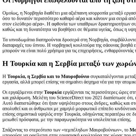
Ομοίως, η Νορβηγία διαθέτει μια αξιέπαινη ισορροπία μεταξύ εργασ
όσο το δυνατόν περισσότερο καθαρό αέρα και κάνουν μια σειρά από υ
στον ελεύθερο αέρα». Η αφθονία των υπαίθριων δραστηριοτήτων συμβ
καθώς και τη δυνατότητα να βοηθήσει σε θέματα υγείας, όπως η υψη
Τα υπνοδωμάτια διατηρούνται δροσερά στη Νορβηγία, συμβάλλοντας
διαταραχές του ύπνου. Η νορβηγική κουλτούρα της σάουνας βοηθά ε
μπορούν να είναι πολύ χρήσιμα για τις επιχειρήσεις, ενθαρρύνοντά
Η Τουρκία και η Σερβία μεταξύ των χωρών
Η
Τουρκία, η Σερβία και το Μαυροβούνιο
συγκαταλέγονται μεταξύ
εργασία, αλλά μπορεί επίσης να σημαίνει άσχημα νέα για την ατομικ
Οι εργαζόμενοι στην
Τουρκία
εργάζονται τις περισσότερες ώρες στ
και χαλάρωση. Μελέτη του ScienceDirect του 2021 διαπίστωσε ότι, 
Αυτό διαπιστώθηκε ότι ήταν υψηλότερο στους άνδρες, καθώς και στο
απολυθεί και οι άνθρωποι με χαμηλό μορφωτικό επίπεδο κινδύνευαν
επίσης σημαντικά υψηλός στην Τουρκία, οδηγώντας περαιτέρω σε δια
μειωθεί πρόσφατα, με την παραγωγικότητα να υπολείπεται επίσης.
Σπάζοντας το στερεότυπο των «τεμπέληδων Μαυροβούνιων», το
Μα
μπορούσε να οφείλεται στην εργασιακή κουλτούρα της χώρας που επηρ