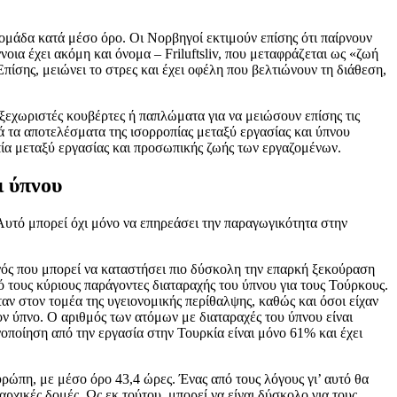
δομάδα κατά μέσο όρο. Οι Νορβηγοί εκτιμούν επίσης ότι παίρνουν
οια έχει ακόμη και όνομα – Friluftsliv, που μεταφράζεται ως «ζωή
ίσης, μειώνει το στρες και έχει οφέλη που βελτιώνουν τη διάθεση,
ξεχωριστές κουβέρτες ή παπλώματα για να μειώσουν επίσης τις
ά τα αποτελέσματα της ισορροπίας μεταξύ εργασίας και ύπνου
οπία μεταξύ εργασίας και προσωπικής ζωής των εργαζομένων.
ι ύπνου
Αυτό μπορεί όχι μόνο να επηρεάσει την παραγωγικότητα στην
ονός που μπορεί να καταστήσει πιο δύσκολη την επαρκή ξεκούραση
ό τους κύριους παράγοντες διαταραχής του ύπνου για τους Τούρκους.
αν στον τομέα της υγειονομικής περίθαλψης, καθώς και όσοι είχαν
ν ύπνο. Ο αριθμός των ατόμων με διαταραχές του ύπνου είναι
οποίηση από την εργασία στην Τουρκία είναι μόνο 61% και έχει
ρώπη, με μέσο όρο 43,4 ώρες. Ένας από τους λόγους γι’ αυτό θα
ρχικές δομές. Ως εκ τούτου, μπορεί να είναι δύσκολο για τους