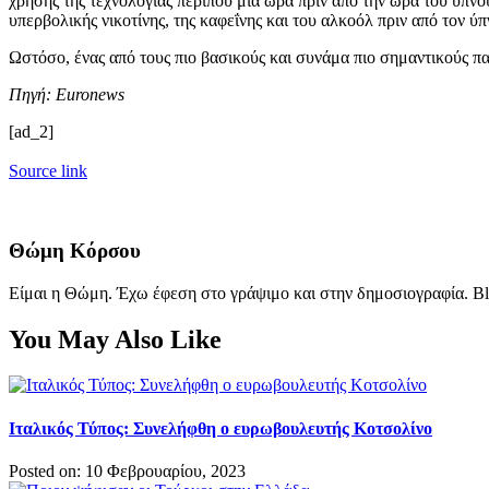
χρήσης της τεχνολογίας περίπου μία ώρα πριν από την ώρα του ύπν
υπερβολικής νικοτίνης, της καφεΐνης και του αλκοόλ πριν από τον ύπ
Ωστόσο, ένας από τους πιο βασικούς και συνάμα πιο σημαντικούς π
Πηγή: Euronews
[ad_2]
Source link
Θώμη Κόρσου
Είμαι η Θώμη. Έχω έφεση στο γράψιμο και στην δημοσιογραφία. Bl
You May Also Like
Ιταλικός Τύπος: Συνελήφθη ο ευρωβουλευτής Κοτσολίνο
Posted on: 10 Φεβρουαρίου, 2023