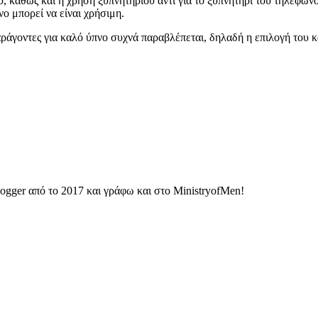
ου, καθώς και η χρήση ξυπνητηριού αντί για το ξυπνητήρι του τηλεφώ
νο μπορεί να είναι χρήσιμη.
αράγοντες για καλό ύπνο συχνά παραβλέπεται, δηλαδή η επιλογή του 
ogger από το 2017 και γράφω και στο MinistryofMen!