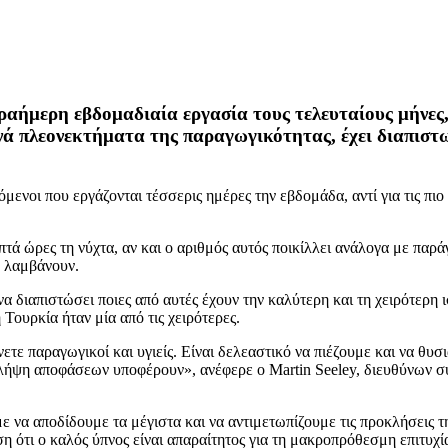
ραήμερη εβδομαδιαία εργασία τους τελευταίους μήνες,
ά πλεονεκτήματα της παραγωγικότητας, έχει διαπιστω
ενοι που εργάζονται τέσσερις ημέρες την εβδομάδα, αντί για τις πιο
τά ώρες τη νύχτα, αν και ο αριθμός αυτός ποικίλλει ανάλογα με παρ
υ λαμβάνουν.
α διαπιστώσει ποιες από αυτές έχουν την καλύτερη και τη χειρότερη
Τουρκία ήταν μία από τις χειρότερες.
ετε παραγωγικοί και υγιείς. Είναι δελεαστικό να πιέζουμε και να θυσι
 λήψη αποφάσεων υποφέρουν», ανέφερε ο Martin Seeley, διευθύνων 
να αποδίδουμε τα μέγιστα και να αντιμετωπίζουμε τις προκλήσεις τη
ση ότι ο καλός ύπνος είναι απαραίτητος για τη μακροπρόθεσμη επιτυχί