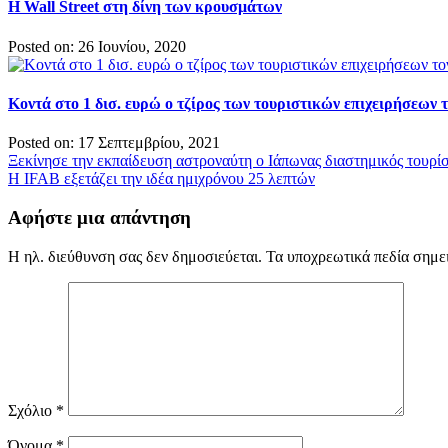
Η Wall Street στη δίνη των κρουσμάτων
Posted on: 26 Ιουνίου, 2020
Κοντά στο 1 δισ. ευρώ ο τζίρος των τουριστικών επιχειρήσεων τ
Posted on: 17 Σεπτεμβρίου, 2021
Πλοήγηση
Ξεκίνησε την εκπαίδευση αστροναύτη ο Ιάπωνας διαστημικός τουρί
Η IFAB εξετάζει την ιδέα ημιχρόνου 25 λεπτών
άρθρων
Αφήστε μια απάντηση
Η ηλ. διεύθυνση σας δεν δημοσιεύεται.
Τα υποχρεωτικά πεδία σημε
Σχόλιο
*
Όνομα
*