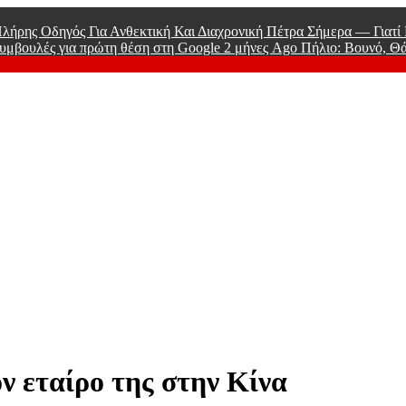
λήρης Οδηγός Για Ανθεκτική Και Διαχρονική Πέτρα Σήμερα — Γιατ
υμβουλές για πρώτη θέση στη Google
2 μήνες Ago
Πήλιο: Βουνό, Θ
 Men
ν εταίρο της στην Κίνα