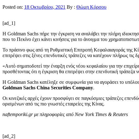
Posted on:
18 Οκτωβρίου, 2021
By :
Θώμη Κόρσου
[ad_1]
Η Goldman Sachs πήρε την έγκριση να αναλάβει την πλήρη ιδιοκτησία 
που το Πεκίνο έχει κάνει κινήσεις για το άνοιγμα του χρηματοπιστω
Το πράσινο φως από τη Ρυθμιστική Επιτροπή Κεφαλαιαγοράς της Κίνα
επιτρέψει στις ξένες επενδυτικές τράπεζες να κατέχουν πλήρως τις δ
«Αυτό σηματοδοτεί την έναρξη ενός νέου κεφαλαίου για την επιχεί
προσθέτοντας ότι η έγκριση θα επιτρέψει στην επενδυτική τράπεζα να
Η Goldman Sachs κατέληξε σε συμφωνία για να αγοράσει το υπόλοιπ
Goldman Sachs China Securities Company
.
Οι κινεζικές αρχές έχουν προσφύγει σε παγκόσμιες τράπεζες επενδ
ορισμένων από τις πιο γνωστές εταιρείες της Κίνας.
naftemporiki.gr με πληροφορίες από New York Times & Reuters
[ad_2]