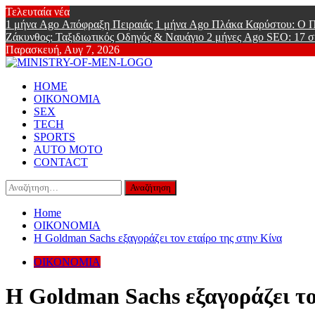
Skip
Τελευταία νέα
to
1 μήνα Ago
Απόφραξη Πειραιάς
1 μήνα Ago
Πλάκα Καρύστου: Ο Π
content
Ζάκυνθος: Ταξιδιωτικός Οδηγός & Ναυάγιο
2 μήνες Ago
SEO: 17 σ
Παρασκευή, Αυγ 7, 2026
Ministry Of
Primary
Online Lifestyle περιοδικό για Aνδρες
HOME
Menu
ΟΙΚΟΝΟΜΙΑ
SEX
TECH
SPORTS
AUTO MOTO
CONTACT
Αναζήτηση
για:
Home
ΟΙΚΟΝΟΜΙΑ
Η Goldman Sachs εξαγοράζει τον εταίρο της στην Κίνα
ΟΙΚΟΝΟΜΙΑ
Η Goldman Sachs εξαγοράζει το