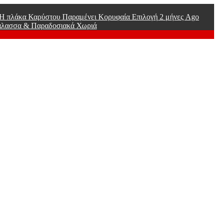
ί Η πλάκα Καρύστου Παραμένει Κορυφαία Επιλογή
2 μήνες Ago
άλασσα & Παραδοσιακά Χωριά