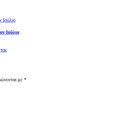
ον Ιούλιο
στας
ιώνονται με
*