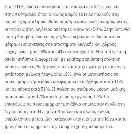
Στις ΗΠΑ, όπου οι αντιδράσεις των πολιτειών διέφεραν, και
στην Αυστραλία, όπου ο καλός καιρός έστειλε πολλούς στις
παραλίες πριν κλιμακωθούν τα μέτρα κοινωνικής απομάκρυνσης,
οι πτώσεις ήταν λιγότερο απότομες- κάτω του 50%. Στην Ιαπωνία
και τη Σουηδία, όπου οι αρχές δεν επέβαλαν το ίδιο αυστηρά
μέτρα, οι επισκέψεις σε καταστήματα λιανικής και χώρους
ψυχαγωγίας ήταν 26% και 24% αντίστοιχα. Στη Νότια Κορέα, η
οποία κινήθηκε διαφορετικά, με ιδιαίτερα επιθετική πολιτική
όσον αφορά στη διεξαγωγή τεστ και την ιχνηλάτηση επαφών, η
αντίστοιχη μείωση ήταν μόλις 19%, ενώ οι μετακινήσεις σε
σουπερμάρκετ/μανάβικα και φαρμακεία αυξήθηκαν κατά 11%-
και σε πάρκα κατά 51%. Η πτώση σε σταθμούς μέσων μαζικής
μεταφοράς ήταν 17% και σε χώρους εργασίας 12%. Οι
επισκέψεις σε σουπερμάρκετ/ μανάβικα σημείωσαν άνοδο στη
Σιγκαπούρη, στο Ηνωμένο Βασίλειο και αλλού, καθώς
επιβάλλονταν μέτρα. Δεν υπάρχουν στοιχεία για την Κίνα και το
Ιράν, όπου οι υπηρεσίες της Google έχουν μπλοκαριστεί.