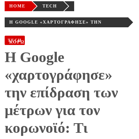
HOME
TECH
Η GOOGLE «ΧΑΡΤΟΓΡΆΦΗΣΕ» ΤΗΝ
ΕΠΊΔΡΑΣΗ ΤΩΝ ΜΈΤΡΩΝ ΓΙΑ ΤΟΝ
TECH
ΚΟΡΩΝΟΪΌ: ΤΙ ΔΕΊΧΝΕΙ ΓΙΑ ΤΗΝ ΕΛΛΆΔΑ
Η Google
«χαρτογράφησε»
την επίδραση των
μέτρων για τον
κορωνοϊό: Τι