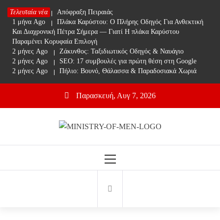
Skip
Τελευταία νέα
1 μήνα Ago
Απόφραξη Πειραιάς
to
1 μήνα Ago
Πλάκα Καρύστου: Ο Πλήρης Οδηγός Για Ανθεκτική
content
Και Διαχρονική Πέτρα Σήμερα — Γιατί Η πλάκα Καρύστου
Παραμένει Κορυφαία Επιλογή
2 μήνες Ago
Ζάκυνθος: Ταξιδιωτικός Οδηγός & Ναυάγιο
2 μήνες Ago
SEO: 17 συμβουλές για πρώτη θέση στη Google
2 μήνες Ago
Πήλιο: Βουνό, Θάλασσα & Παραδοσιακά Χωριά
Παρασκευή, Αυγ 7, 2026
Ministry Of Men
Online Lifestyle περιοδικό για Aνδρες
Primary
Menu