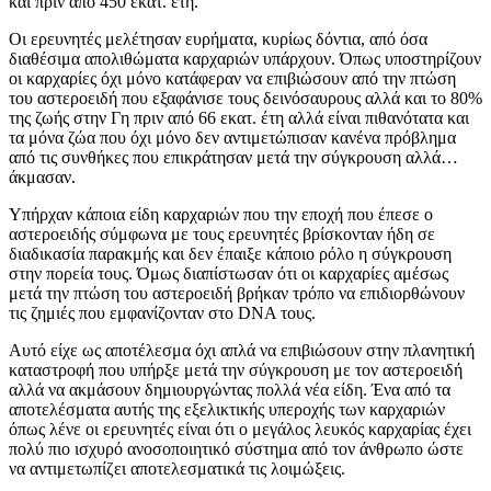
και πριν από 450 εκατ. έτη.
Οι ερευνητές μελέτησαν ευρήματα, κυρίως δόντια, από όσα
διαθέσιμα απολιθώματα καρχαριών υπάρχουν. Όπως υποστηρίζουν
οι καρχαρίες όχι μόνο κατάφεραν να επιβιώσουν από την πτώση
του αστεροειδή που εξαφάνισε τους δεινόσαυρους αλλά και το 80%
της ζωής στην Γη πριν από 66 εκατ. έτη αλλά είναι πιθανότατα και
τα μόνα ζώα που όχι μόνο δεν αντιμετώπισαν κανένα πρόβλημα
από τις συνθήκες που επικράτησαν μετά την σύγκρουση αλλά…
άκμασαν.
Υπήρχαν κάποια είδη καρχαριών που την εποχή που έπεσε ο
αστεροειδής σύμφωνα με τους ερευνητές βρίσκονταν ήδη σε
διαδικασία παρακμής και δεν έπαιξε κάποιο ρόλο η σύγκρουση
στην πορεία τους. Όμως διαπίστωσαν ότι οι καρχαρίες αμέσως
μετά την πτώση του αστεροειδή βρήκαν τρόπο να επιδιορθώνουν
τις ζημιές που εμφανίζονταν στο DNA τους.
Αυτό είχε ως αποτέλεσμα όχι απλά να επιβιώσουν στην πλανητική
καταστροφή που υπήρξε μετά την σύγκρουση με τον αστεροειδή
αλλά να ακμάσουν δημιουργώντας πολλά νέα είδη. Ένα από τα
αποτελέσματα αυτής της εξελικτικής υπεροχής των καρχαριών
όπως λένε οι ερευνητές είναι ότι ο μεγάλος λευκός καρχαρίας έχει
πολύ πιο ισχυρό ανοσοποιητικό σύστημα από τον άνθρωπο ώστε
να αντιμετωπίζει αποτελεσματικά τις λοιμώξεις.