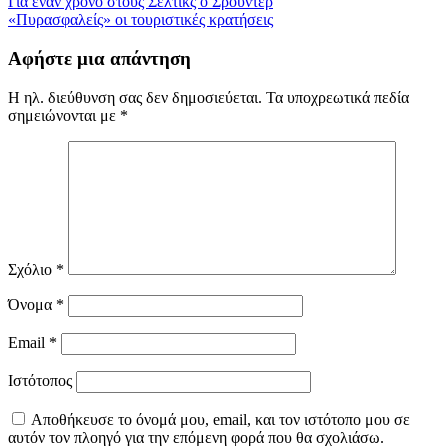
Πλοήγηση
Για έναν χρόνο στους Σέλτικς ο Σρούντερ
«Πυρασφαλείς» οι τουριστικές κρατήσεις
άρθρων
Αφήστε μια απάντηση
Η ηλ. διεύθυνση σας δεν δημοσιεύεται.
Τα υποχρεωτικά πεδία
σημειώνονται με
*
Σχόλιο
*
Όνομα
*
Email
*
Ιστότοπος
Αποθήκευσε το όνομά μου, email, και τον ιστότοπο μου σε
αυτόν τον πλοηγό για την επόμενη φορά που θα σχολιάσω.