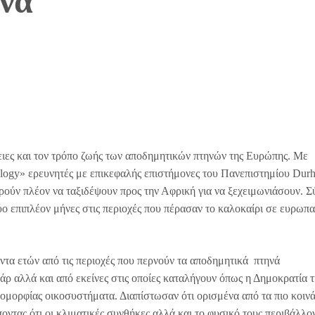
νά
θειες και τον τρόπο ζωής των αποδημητικών πτηνών της Ευρώπης. Με
logy» ερευνητές με επικεφαλής επιστήμονες του Πανεπιστημίου Dur
ρούν πλέον να ταξιδέψουν προς την Αφρική για να ξεχειμωνιάσουν. 
ο επιπλέον μήνες στις περιοχές που πέρασαν το καλοκαίρι σε ευρωπα
ντα ετών από τις περιοχές που περνούν τα αποδημητικά πτηνά
άρ αλλά και από εκείνες στις οποίες καταλήγουν όπως η Δημοκρατία τ
λομορφίας οικοσυστήματα. Διαπίστωσαν ότι ορισμένα από τα πιο κοιν
οντας ότι οι κλιματικές συνθήκες αλλά και το φυσικό τους περιβάλλο