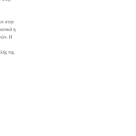
υν στην
ρονικά η
νών. Η
λής της