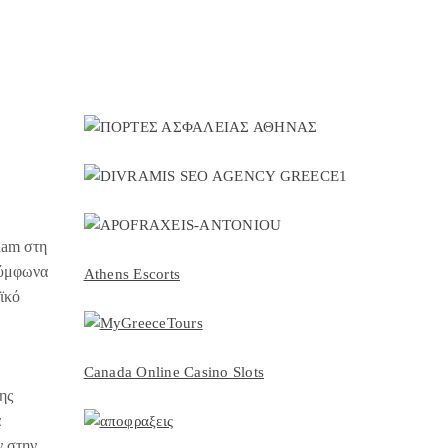
ham στη
Σύμφωνα
Athens Escorts
ϊκό
Canada Online Casino Slots
ης
ά
ν στην