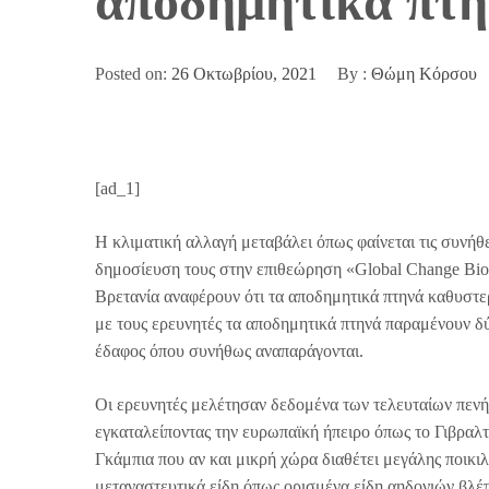
αποδημητικά πτη
Posted on:
26 Οκτωβρίου, 2021
By :
Θώμη Κόρσου
[ad_1]
Η κλιματική αλλαγή μεταβάλει όπως φαίνεται τις συνή
δημοσίευση τους στην επιθεώρηση «Global Change Bio
Βρετανία αναφέρουν ότι τα αποδημητικά πτηνά καθυστε
με τους ερευνητές τα αποδημητικά πτηνά παραμένουν δύ
έδαφος όπου συνήθως αναπαράγονται.
Οι ερευνητές μελέτησαν δεδομένα των τελευταίων πενή
εγκαταλείποντας την ευρωπαϊκή ήπειρο όπως το Γιβραλτ
Γκάμπια που αν και μικρή χώρα διαθέτει μεγάλης ποικι
μεταναστευτικά είδη όπως ορισμένα είδη αηδονιών βλέπ