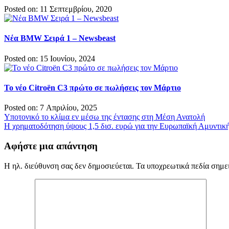
Posted on: 11 Σεπτεμβρίου, 2020
Νέα BMW Σειρά 1 – Newsbeast
Posted on: 15 Ιουνίου, 2024
Το νέο Citroёn C3 πρώτο σε πωλήσεις τον Μάρτιο
Posted on: 7 Απριλίου, 2025
Πλοήγηση
Υποτονικό το κλίμα εν μέσω της έντασης στη Μέση Ανατολή
Η χρηματοδότηση ύψους 1,5 δισ. ευρώ για την Ευρωπαϊκή Αμυντική
άρθρων
Αφήστε μια απάντηση
Η ηλ. διεύθυνση σας δεν δημοσιεύεται.
Τα υποχρεωτικά πεδία σημε