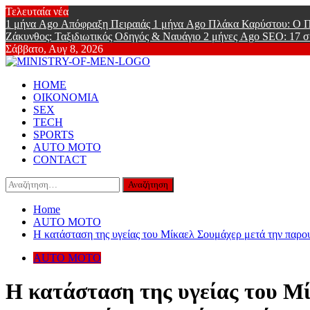
Skip
Τελευταία νέα
to
1 μήνα Ago
Απόφραξη Πειραιάς
1 μήνα Ago
Πλάκα Καρύστου: Ο Π
content
Ζάκυνθος: Ταξιδιωτικός Οδηγός & Ναυάγιο
2 μήνες Ago
SEO: 17 σ
Σάββατο, Αυγ 8, 2026
Ministry Of
Primary
Online Lifestyle περιοδικό για Aνδρες
HOME
Menu
ΟΙΚΟΝΟΜΙΑ
SEX
TECH
SPORTS
AUTO MOTO
CONTACT
Αναζήτηση
για:
Home
AUTO MOTO
Η κατάσταση της υγείας του Μίκαελ Σουμάχερ μετά την παρουσ
AUTO MOTO
Η κατάσταση της υγείας του Μί