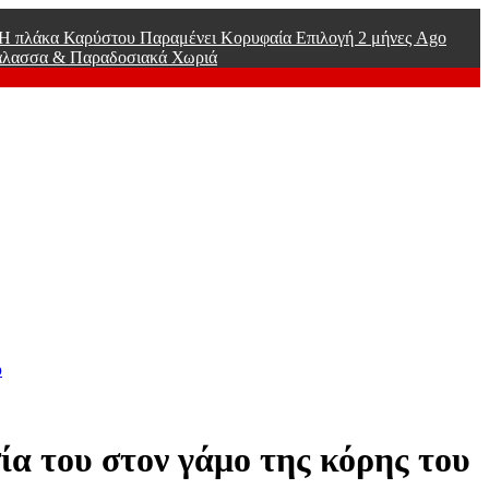
ί Η πλάκα Καρύστου Παραμένει Κορυφαία Επιλογή
2 μήνες Ago
άλασσα & Παραδοσιακά Χωριά
υ
α του στον γάμο της κόρης του