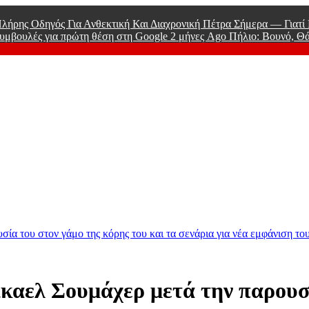
λήρης Οδηγός Για Ανθεκτική Και Διαχρονική Πέτρα Σήμερα — Γιατ
υμβουλές για πρώτη θέση στη Google
2 μήνες Ago
Πήλιο: Βουνό, Θ
 Men
ία του στον γάμο της κόρης του και τα σενάρια για νέα εμφάνιση το
καελ Σουμάχερ μετά την παρουσί