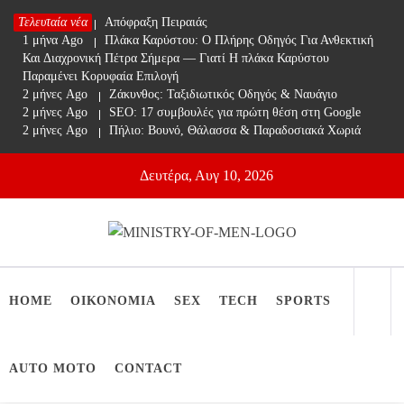
Skip
Τελευταία νέα
1 μήνα Ago
Απόφραξη Πειραιάς
to
1 μήνα Ago
Πλάκα Καρύστου: Ο Πλήρης Οδηγός Για Ανθεκτική
content
Και Διαχρονική Πέτρα Σήμερα — Γιατί Η πλάκα Καρύστου
Παραμένει Κορυφαία Επιλογή
2 μήνες Ago
Ζάκυνθος: Ταξιδιωτικός Οδηγός & Ναυάγιο
2 μήνες Ago
SEO: 17 συμβουλές για πρώτη θέση στη Google
2 μήνες Ago
Πήλιο: Βουνό, Θάλασσα & Παραδοσιακά Χωριά
Δευτέρα, Αυγ 10, 2026
Ministry Of Men
Online Lifestyle περιοδικό για Aνδρες
HOME
ΟΙΚΟΝΟΜΙΑ
SEX
TECH
SPORTS
AUTO MOTO
CONTACT