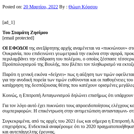
Posted on:
20 Μαρτίου, 2022
By :
Θώμη Κόρσου
[ad_1]
Του Σταμάτη Ζησίμου
[email protected]
ΟΙ ΕΦΟΔΟΙ
της ανεξάρτητης αρχής αναμένεται να «πυκνώνουν» στο
Ουκρανία, που επιδεινώνει γεωμετρικά την εικόνα στην αγορά, προ
περιλαμβάνει την επίδραση του πολέμου, ο οποίος ξέσπασε τέσσερι
Προϋπολογισμού της Βουλής, που βλέπει τον πληθωρισμό να εκτοξε
Παρότι η γενική εικόνα «δείχνει» πως η αύξηση των τιμών οφείλετα
για την ανοδική πορεία των τιμών ευθύνονται και οι παθογένειες το
κατάχρηση της δεσπόζουσας θέσης που κατέχουν ορισμένες μεγάλες 
Κοινώς, η Επιτροπή Ανταγωνισμού δηλώνει επισήμως ότι υπάρχουν 
Για τον λόγο αυτό έχει πυκνώσει τους απροειδοποίητους ελέγχους κ
συμπεριφορών. Η επικέντρωση στην αντιμετώπιση αντιανταγωνι- στ
Συγκεκριμένα, από τις αρχές του 2021 έως και σήμερα η Επιτροπή 
επιχειρήσεις. Ενδεκτικά αναφέρουμε ότι το 2020 πραγματοποιήθηκαν 
και αυτεπάγγελτης έρευνας.