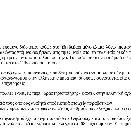
 επόμενο διάστημα, καθώς στο ήδη βεβαρημένο κλίμα, λόγω της πανδη
καλώντας ντόμινο αυξήσεων στις τιμές. Μάλιστα, το τελευταίο ρεκόρ
ς ημέρες πριν από το τέλος του μήνα. Το πόσο μπορεί να επιδράσει 
ύεται στο 11% εντός του έτους.
ι σε εξωγενείς παράγοντες, που δεν μπορούν να αντιμετωπιστούν μεμο
υ ανταγωνισμού στην ελληνική επικράτεια, οι οποίες συνίστανται είτε
επιχειρήσεις.
πολλές ενδείξεις περί «δραστηριοποίησης» καρτέλ στην ελληνική αγο
ατά τους οποίους αναζητά αποδεικτικά στοιχεία παραβατικών
ικών πρακτικών αποτυπώνεται στους αριθμούς των ελέγχων που έχει π
Ανταγωνισμού έχει πραγματοποιήσει 20 εφόδους, κατά τους οποίους έχ
συνολικά επτά αιφνιδιαστικοί έλεγχοι επί 68 επιχειρήσεων. Επισημαί