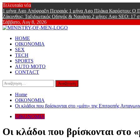
Skip
Τελευταία νέα
to
1 μήνα Ago
Απόφραξη Πειραιάς
1 μήνα Ago
Πλάκα Καρύστου: Ο Π
content
Ζάκυνθος: Ταξιδιωτικός Οδηγός & Ναυάγιο
2 μήνες Ago
SEO: 17 σ
Σάββατο, Αυγ 8, 2026
Ministry Of
Primary
Online Lifestyle περιοδικό για Aνδρες
HOME
Menu
ΟΙΚΟΝΟΜΙΑ
SEX
TECH
SPORTS
AUTO MOTO
CONTACT
Αναζήτηση
για:
Home
ΟΙΚΟΝΟΜΙΑ
Οι κλάδοι που βρίσκονται στο «μάτι» της Επιτροπής Ανταγων
ΟΙΚΟΝΟΜΙΑ
Οι κλάδοι που βρίσκονται στο 