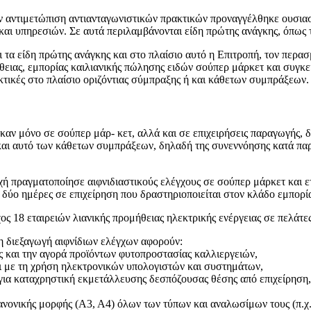
ν αντιμετώπιση αντιανταγωνιστικών πρακτικών προναγγέλθηκε ουσιασ
ι υπηρεσιών. Σε αυτά περιλαμβάνονται είδη πρώτης ανάγκης, όπως τα
α είδη πρώτης ανάγκης και στο πλαίσιο αυτό η Επιτροπή, τον περασ
ήθειας, εμπορίας καιλιανικής πώλησης ειδών σούπερ μάρκετ και συγκ
κτικές στο πλαίσιο οριζόντιας σύμπραξης ή και κάθετων συμπράξεων.
τηκαν μόνο σε σούπερ μάρ- κετ, αλλά και σε επιχειρήσεις παραγωγής,
και αυτό των κάθετων συμπράξεων, δηλαδή της συνεννόησης κατά πα
χή πραγματοποίησε αιφνιδιαστικούς ελέγχους σε σούπερ μάρκετ και ετ
δύο ημέρες σε επιχείρηση που δραστηριοποιείται στον κλάδο εμπορί
χος 18 εταιρειών λιανικής προμήθειας ηλεκτρικής ενέργειας σε πελάτε
η διεξαγωγή αιφνίδιων ελέγχων αφορούν:
ς και την αγορά προϊόντων φυτοπροστασίας καλλιεργειών,
αι με τη χρήση ηλεκτρονικών υπολογιστών και συστημάτων,
για καταχρηστική εκμετάλλευσης δεσπόζουσας θέσης από επιχείρηση,
ανονικής μορφής (Α3, Α4) όλων των τύπων και αναλωσίμων τους (π.χ.