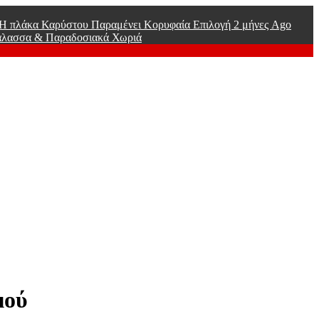
ί Η πλάκα Καρύστου Παραμένει Κορυφαία Επιλογή
2 μήνες Ago
άλασσα & Παραδοσιακά Χωριά
μού