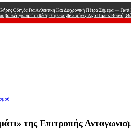
λήρης Οδηγός Για Ανθεκτική Και Διαχρονική Πέτρα Σήμερα — Γιατ
υμβουλές για πρώτη θέση στη Google
2 μήνες Ago
Πήλιο: Βουνό, Θ
 Men
ισμού
«μάτι» της Επιτροπής Ανταγωνισ