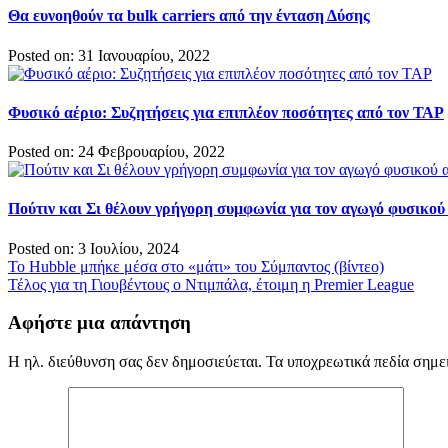
Θα ευνοηθούν τα bulk carriers από την ένταση Δύσης
Posted on: 31 Ιανουαρίου, 2022
Φυσικό αέριο: Συζητήσεις για επιπλέον ποσότητες από τον ΤΑP
Posted on: 24 Φεβρουαρίου, 2022
Πούτιν και Σι θέλουν γρήγορη συμφωνία για τον αγωγό φυσικού
Posted on: 3 Ιουλίου, 2024
Πλοήγηση
Το Hubble μπήκε μέσα στο «μάτι» του Σύμπαντος (βίντεο)
Τέλος για τη Γιουβέντους ο Ντιμπάλα, έτοιμη η Premier League
άρθρων
Αφήστε μια απάντηση
Η ηλ. διεύθυνση σας δεν δημοσιεύεται.
Τα υποχρεωτικά πεδία σημε