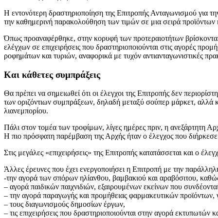
Η εντονότερη δραστηριοποίηση της Επιτροπής Ανταγωνισμού για τη
την καθημερινή παρακολούθηση των τιμών σε μια σειρά προϊόντων κα
Όπως προαναφέρθηκε, στην κορυφή των προτεραιοτήτων βρίσκονται τ
ελέγχων σε επιχειρήσεις που δραστηριοποιούνται στις αγορές προμ
ροφημάτων και τυριών, αναφορικά με τυχόν αντιανταγωνιστικές πρα
Και κάθετες συμπράξεις
Θα πρέπει να σημειωθεί ότι οι έλεγχοι της Επιτροπής δεν περιορίσ
των οριζόντιων συμπράξεων, δηλαδή μεταξύ σούπερ μάρκετ, αλλά 
λιανεμπορίου.
Πάλι στον τομέα των τροφίμων, λίγες ημέρες πριν, η ανεξάρτητη Αρ
Η πιο πρόσφατη παρέμβαση της Αρχής ήταν ο έλεγχος που διήρκεσε 
Στις μεγάλες «επιχειρήσεις» της Επιτροπής κατατάσσεται και ο έλεγ
Άλλες έρευνες που έχει ενεργοποιήσει η Επιτροπή με την παράλληλ
-την αγορά των σπόρων ηλίανθου, βαμβακιού και αραβόσιτου, καθώ
– αγορά παιδικών παιχνιδιών, εξαιρουμένων εκείνων που συνδέοντ
– την αγορά παραγωγής και προμήθειας φαρμακευτικών προϊόντων, 
– τους διαγωνισμούς δημοσίων έργων,
– τις επιχειρήσεις που δραστηριοποιούνται στην αγορά εκτυπωτών κ