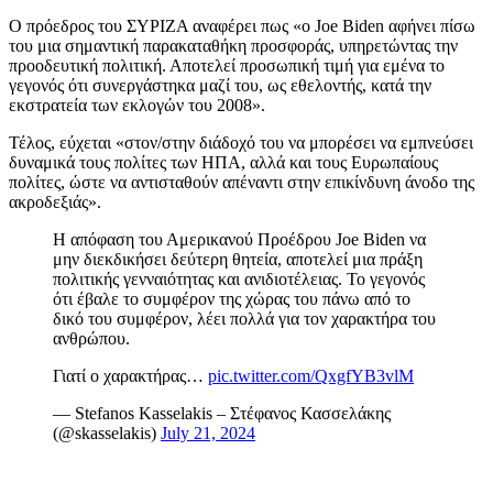
Ο πρόεδρος του ΣΥΡΙΖΑ αναφέρει πως «ο Joe Biden αφήνει πίσω
του μια σημαντική παρακαταθήκη προσφοράς, υπηρετώντας την
προοδευτική πολιτική. Αποτελεί προσωπική τιμή για εμένα το
γεγονός ότι συνεργάστηκα μαζί του, ως εθελοντής, κατά την
εκστρατεία των εκλογών του 2008».
Τέλος, εύχεται «στον/στην διάδοχό του να μπορέσει να εμπνεύσει
δυναμικά τους πολίτες των ΗΠΑ, αλλά και τους Ευρωπαίους
πολίτες, ώστε να αντισταθούν απέναντι στην επικίνδυνη άνοδο της
ακροδεξιάς».
Η απόφαση του Αμερικανού Προέδρου Joe Biden να
μην διεκδικήσει δεύτερη θητεία, αποτελεί μια πράξη
πολιτικής γενναιότητας και ανιδιοτέλειας. Το γεγονός
ότι έβαλε το συμφέρον της χώρας του πάνω από το
δικό του συμφέρον, λέει πολλά για τον χαρακτήρα του
ανθρώπου.
Γιατί ο χαρακτήρας…
pic.twitter.com/QxgfYB3vlM
— Stefanos Kasselakis – Στέφανος Κασσελάκης
(@skasselakis)
July 21, 2024