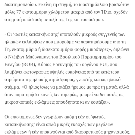
διαστημοπλοίου. Εκείνη τη στιγμή, το διαστημόπλοιο βρισκόταν
μόλις 77 εκατομμύρια χιλιόμετρα μακριά από τον Ήλιο, σχεδόν
στη μισή απόσταση μεταξύ της Γης και του άστρου.
«Οι ‘φωτιές κατασκήνωσης’ αποτελούν μικρούς συγγενείς των
ηλιακών εκλάμψεων που μπορούμε να παρατηρήσουμε από τη
Γη, εκατομμύρια ή δισεκατομμύρια φορές μικρότερες», δηλώνει
ο Ντέιβιντ Μπέργκμανς του Βασιλικού Παρατηρητηρίου του
Βελγίου (ROB), Κύριος Ερευνητής του οργάνου EUI, που
λαμβάνει φωτογραφίες υψηλής ευκρίνειας από τα κατώτερα
στρώματα της ηλιακής ατμόσφαιρας, γνωστής και ως ηλιακό
στέμμα. «Ο ήλιος ίσως να μοιάζει ήρεμος με πρώτη ματιά, αλλά
όταν παρατηρήσει κανείς λεπτομερώς, μπορεί να δει αυτές τις
μικροσκοπικές εκλάμψεις οπουδήποτε κι αν κοιτάξει».
Οι επιστήμονες δεν γνωρίζουν ακόμη εάν οι ‘φωτιές
κατασκήνωσης’ είναι απλά μικρές εκδοχές των μεγάλων
εκλάμψεων ή εάν υποκινούνται από διαφορετικούς μηχανισμούς.