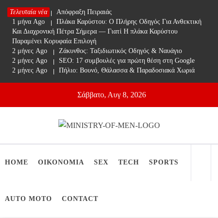
Skip
Τελευταία νέα
1 μήνα Ago
Απόφραξη Πειραιάς
to
1 μήνα Ago
Πλάκα Καρύστου: Ο Πλήρης Οδηγός Για Ανθεκτική
content
Και Διαχρονική Πέτρα Σήμερα — Γιατί Η πλάκα Καρύστου
Παραμένει Κορυφαία Επιλογή
2 μήνες Ago
Ζάκυνθος: Ταξιδιωτικός Οδηγός & Ναυάγιο
2 μήνες Ago
SEO: 17 συμβουλές για πρώτη θέση στη Google
2 μήνες Ago
Πήλιο: Βουνό, Θάλασσα & Παραδοσιακά Χωριά
Σάββατο, Αυγ 8, 2026
Ministry Of Men
Online Lifestyle περιοδικό για Aνδρες
HOME
ΟΙΚΟΝΟΜΙΑ
SEX
TECH
SPORTS
AUTO MOTO
CONTACT