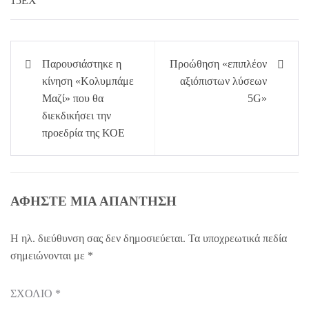
Πλοήγηση
Παρουσιάστηκε η
Προώθηση «επιπλέον
άρθρων
κίνηση «Κολυμπάμε
αξιόπιστων λύσεων
Μαζί» που θα
5G»
διεκδικήσει την
προεδρία της ΚΟΕ
ΑΦΉΣΤΕ ΜΙΑ ΑΠΆΝΤΗΣΗ
Η ηλ. διεύθυνση σας δεν δημοσιεύεται.
Τα υποχρεωτικά πεδία
σημειώνονται με
*
ΣΧΌΛΙΟ
*