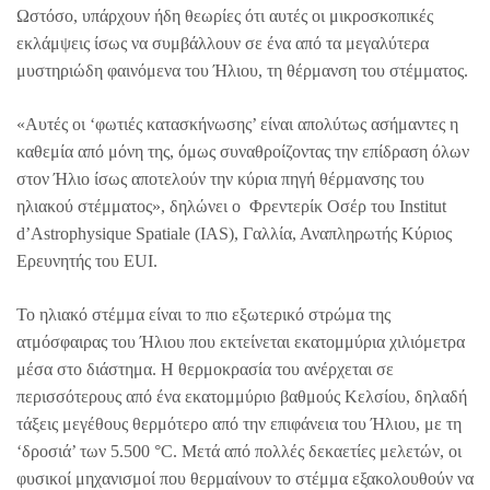
Ωστόσο, υπάρχουν ήδη θεωρίες ότι αυτές οι μικροσκοπικές
εκλάμψεις ίσως να συμβάλλουν σε ένα από τα μεγαλύτερα
μυστηριώδη φαινόμενα του Ήλιου, τη θέρμανση του στέμματος.
«Αυτές οι ‘φωτιές κατασκήνωσης’ είναι απολύτως ασήμαντες η
καθεμία από μόνη της, όμως συναθροίζοντας την επίδραση όλων
στον Ήλιο ίσως αποτελούν την κύρια πηγή θέρμανσης του
ηλιακού στέμματος», δηλώνει ο Φρεντερίκ Οσέρ του Institut
d’Astrophysique Spatiale (IAS), Γαλλία, Αναπληρωτής Κύριος
Ερευνητής του EUI.
Το ηλιακό στέμμα είναι το πιο εξωτερικό στρώμα της
ατμόσφαιρας του Ήλιου που εκτείνεται εκατομμύρια χιλιόμετρα
μέσα στο διάστημα. Η θερμοκρασία του ανέρχεται σε
περισσότερους από ένα εκατομμύριο βαθμούς Κελσίου, δηλαδή
τάξεις μεγέθους θερμότερο από την επιφάνεια του Ήλιου, με τη
‘δροσιά’ των 5.500 °C. Μετά από πολλές δεκαετίες μελετών, οι
φυσικοί μηχανισμοί που θερμαίνουν το στέμμα εξακολουθούν να