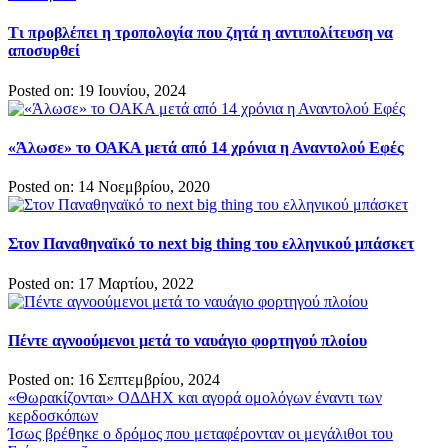
Τι προβλέπει η τροπολογία που ζητά η αντιπολίτευση να
αποσυρθεί
Posted on: 19 Ιουνίου, 2024
«Άλωσε» το ΟΑΚΑ μετά από 14 χρόνια η Αναντολού Εφές
Posted on: 14 Νοεμβρίου, 2020
Στον Παναθηναϊκό το next big thing του ελληνικού μπάσκετ
Posted on: 17 Μαρτίου, 2022
Πέντε αγνοούμενοι μετά το ναυάγιο φορτηγού πλοίου
Posted on: 16 Σεπτεμβρίου, 2024
Πλοήγηση
«Θωρακίζονται» ΟΔΔΗΧ και αγορά ομολόγων έναντι των
κερδοσκόπων
άρθρων
Ίσως βρέθηκε ο δρόμος που μεταφέρονταν οι μεγάλιθοι του