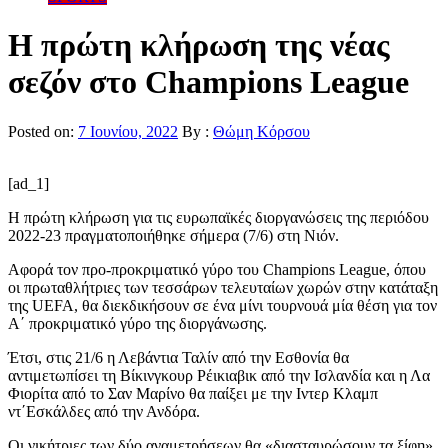
Η πρώτη κλήρωση της νέας
σεζόν στο Champions League
Posted on:
7 Ιουνίου, 2022
By :
Θώμη Κόρσου
[ad_1]
Η πρώτη κλήρωση για τις ευρωπαϊκές διοργανώσεις της περιόδου
2022-23 πραγματοποιήθηκε σήμερα (7/6) στη Νιόν.
Αφορά τον προ-προκριματικό γύρο του Champions League, όπου
οι πρωταθλήτριες των τεσσάρων τελευταίων χωρών στην κατάταξη
της UEFA, θα διεκδικήσουν σε ένα μίνι τουρνουά μία θέση για τον
Α΄ προκριματικό γύρο της διοργάνωσης.
Έτσι, στις 21/6 η Λεβάντια Ταλίν από την Εσθονία θα
αντιμετωπίσει τη Βίκινγκουρ Ρέικιαβικ από την Ισλανδία και η Λα
Φιορίτα από το Σαν Μαρίνο θα παίξει με την Ιντερ Κλαμπ
ντ΄Εσκάλδες από την Ανδόρα.
Οι νικήτριες των δύο αναμετρήσεων θα «διασταυρώσουν τα ξίφη»