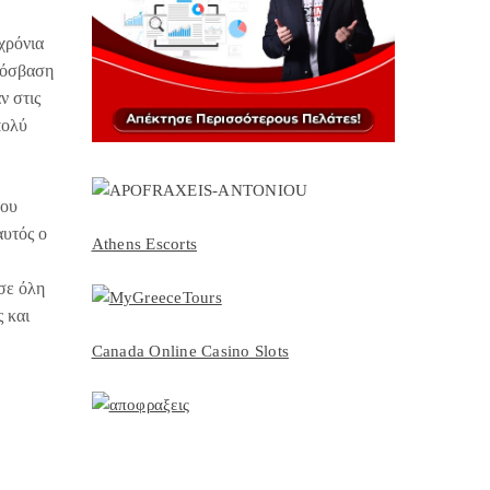
χρόνια
πρόσβαση
ν στις
πολύ
του
αυτός ο
Athens Escorts
σε όλη
 και
Canada Online Casino Slots