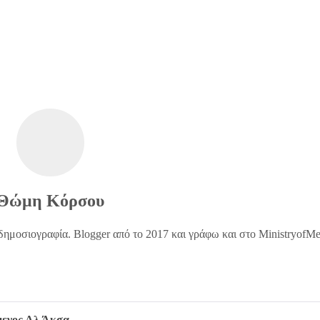
Θώμη Κόρσου
δημοσιογραφία. Blogger από το 2017 και γράφω και στο MinistryofM
έμενος Αλ Άκσα