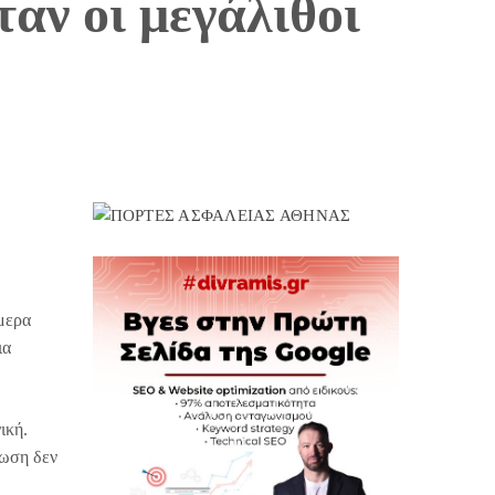
αν οι μεγάλιθοι
μερα
ια
ική.
τωση δεν