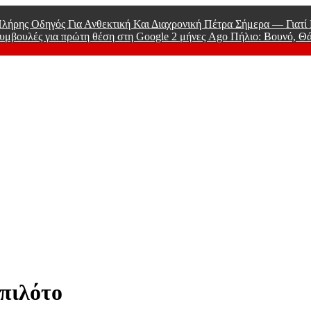
λήρης Οδηγός Για Ανθεκτική Και Διαχρονική Πέτρα Σήμερα — Γιατ
υμβουλές για πρώτη θέση στη Google
2 μήνες Ago
Πήλιο: Βουνό, Θ
 Men
πιλότο