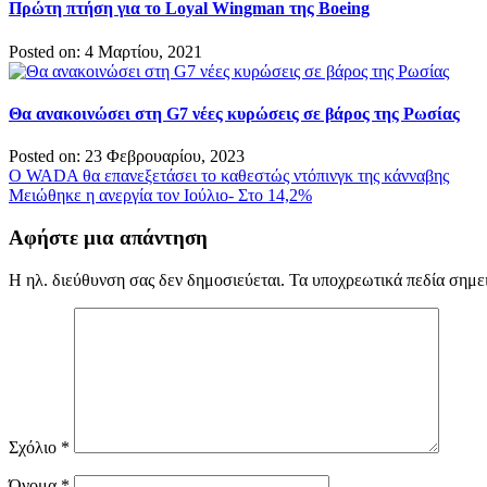
Πρώτη πτήση για το Loyal Wingman της Boeing
Posted on: 4 Μαρτίου, 2021
Θα ανακοινώσει στη G7 νέες κυρώσεις σε βάρος της Ρωσίας
Posted on: 23 Φεβρουαρίου, 2023
Πλοήγηση
Ο WADA θα επανεξετάσει το καθεστώς ντόπινγκ της κάνναβης
Μειώθηκε η ανεργία τον Ιούλιο- Στο 14,2%
άρθρων
Αφήστε μια απάντηση
Η ηλ. διεύθυνση σας δεν δημοσιεύεται.
Τα υποχρεωτικά πεδία σημε
Σχόλιο
*
Όνομα
*