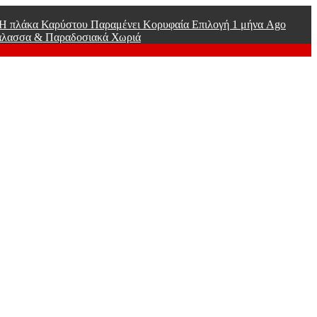
ί Η πλάκα Καρύστου Παραμένει Κορυφαία Επιλογή
1 μήνα Ago
άλασσα & Παραδοσιακά Χωριά