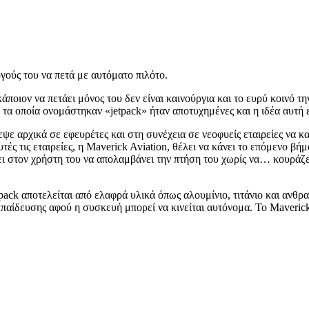
γούς του να πετά με αυτόματο πιλότο.
ποιον να πετάει μόνος του δεν είναι καινούργια και το ευρύ κοινό τ
τα οποία ονομάστηκαν «jetpack» ήταν αποτυχημένες και η ιδέα αυτή ε
εψε αρχικά σε εφευρέτες και στη συνέχεια σε νεοφυείς εταιρείες να 
ές τις εταιρείες, η Maverick Aviation, θέλει να κάνει το επόμενο β
πει στον χρήστη του να απολαμβάνει την πτήση του χωρίς να… κουράζετ
etpack αποτελείται από ελαφρά υλικά όπως αλουμίνιο, τιτάνιο και ανθ
κπαίδευσης αφού η συσκευή μπορεί να κινείται αυτόνομα. To Maverick