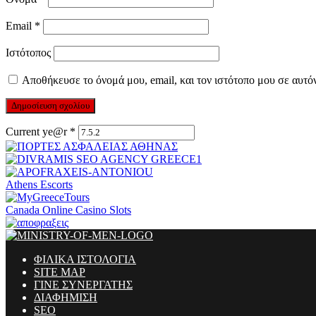
Email
*
Ιστότοπος
Αποθήκευσε το όνομά μου, email, και τον ιστότοπο μου σε αυτό
Current ye@r
*
Athens Escorts
Canada Online Casino Slots
ΦΙΛΙΚΑ ΙΣΤΟΛΟΓΙΑ
SITE MAP
ΓΙΝΕ ΣΥΝΕΡΓΑΤΗΣ
ΔΙΑΦΗΜΙΣΗ
SEO