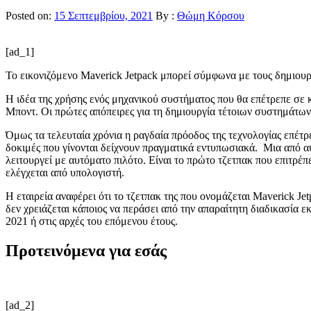
Posted on:
15 Σεπτεμβρίου, 2021
By :
Θώμη Κόρσου
[ad_1]
To εικονιζόμενο Maverick Jetpack μπορεί σύμφωνα με τους δημιουρ
Η ιδέα της χρήσης ενός μηχανικού συστήματος που θα επέτρεπε σε κά
Μποντ. Οι πρώτες απόπειρες για τη δημιουργία τέτοιων συστημάτων 
Όμως τα τελευταία χρόνια η ραγδαία πρόοδος της τεχνολογίας επέτρ
δοκιμές που γίνονται δείχνουν πραγματικά εντυπωσιακά. Μια από αυτ
λειτουργεί με αυτόματο πιλότο. Είναι το πρώτο τζετπακ που επιτρέ
ελέγχεται από υπολογιστή.
Η εταιρεία αναφέρει ότι το τζετπακ της που ονομάζεται Maverick J
δεν χρειάζεται κάποιος να περάσει από την απαραίτητη διαδικασία ε
2021 ή στις αρχές του επόμενου έτους.
Προτεινόμενα για εσάς
[ad_2]