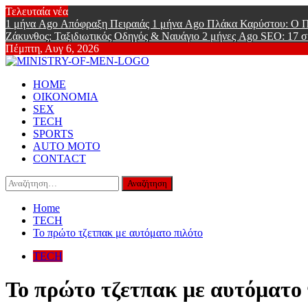
Skip
Τελευταία νέα
to
1 μήνα Ago
Απόφραξη Πειραιάς
1 μήνα Ago
Πλάκα Καρύστου: Ο Π
content
Ζάκυνθος: Ταξιδιωτικός Οδηγός & Ναυάγιο
2 μήνες Ago
SEO: 17 σ
Πέμπτη, Αυγ 6, 2026
Ministry Of
Primary
Online Lifestyle περιοδικό για Aνδρες
HOME
Menu
ΟΙΚΟΝΟΜΙΑ
SEX
TECH
SPORTS
AUTO MOTO
CONTACT
Αναζήτηση
για:
Home
TECH
Το πρώτο τζετπακ με αυτόματο πιλότο
TECH
Το πρώτο τζετπακ με αυτόματο 