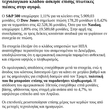
τεχνολογικού κλάδου άσκησε επίσης πτωτικές
πιέσεις στην αγορά.
Ο
S&P 500
υποχώρησε 1,11% για να κλείσει στις 5.909,03
μονάδες. Ο
Dow Jones
σημείωσε πτώση 178,20 μονάδων ή 0,42%
για να τερματίσει στις 42.528,36 μονάδες. Όσο για τον
Nasdaq
,
υποχώρησε 1,89% στις 19.589,68 μονάδες. Στην αρχή της
συνεδρίασης, οι τρεις δείκτες κινούνταν ανοδικά για να γυρίσουν εν
συνεχεία σε πτώση.
Τα στοιχεία έδειξαν ότι ο κλάδος υπηρεσιών των ΗΠΑ
αναπτύχθηκε περισσότερο του αναμενομένου το Δεκέμβριο,
υποδηλώνοντας ότι η αμερικανική οικονομία παραμένει ανθεκτική
και επίμονα υψηλός ο πληθωρισμός.
Οι ομολογιακές αποδόσεις ενισχύθηκαν μετά τα στοιχεία, ενώ η
άνοδος του κόστους δανεισμού έχει να κάνει σε μεγάλο βαθμό και
με τις φημολογίες για επιβολή δασμών από τον Τραμπ,
πολιτική
που θα μπορούσε επίσης να πυροδοτήσει πληθωρισμό.
Η
απόδοση του αμερικανικού 10ετούς ενισχύθηκε επτά μονάδες
βάσης, φθάνοντας προς στιγμή μία ανάσα από το 4,7%, το
υψηλότερο επίπεδο από τον Απρίλιο.
Οι επενδυτές ρευστοποίησαν επίσης μέρος των κερδών τους από
τις μετοχές τεχνολογίας και ημιαγωγών.