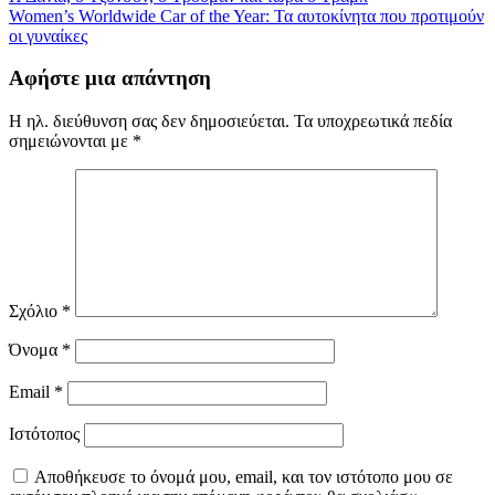
Women’s Worldwide Car of the Year: Τα αυτοκίνητα που προτιμούν
άρθρων
οι γυναίκες
Αφήστε μια απάντηση
Η ηλ. διεύθυνση σας δεν δημοσιεύεται.
Τα υποχρεωτικά πεδία
σημειώνονται με
*
Σχόλιο
*
Όνομα
*
Email
*
Ιστότοπος
Αποθήκευσε το όνομά μου, email, και τον ιστότοπο μου σε