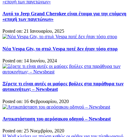
Αυτό το Jeep Grand Cherokee είναι έτοιμο για την επόμενη
«εποχή των παγετώνων»
Posted on: 21 Ιανουαρίου, 2025
Νέα Vespa Gtv, το στυλ Vespa ποτέ δεν ήταν τόσο σπορ
Posted on: 14 Ιουνίου, 2024
Ξέρετε τι είναι αυτές οι μαύρες βούλες στα παράθυρα των
αυτοκινήτων; – Newsbeast
Posted on: 16 Φεβρουαρίου, 2020
Αντικατάσταση του αερόσακου οδηγού – Newsbeast
Posted on: 25 Νοεμβρίου, 2020
Η Wall κλείνει με πτώση καθώς οι φόβοι για τον πληθωρισμό