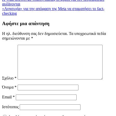
Πλοήγηση
αυξάνονται
άρθρων
«Ανησυχία» για την απόφαση της Meta να σταματήσει το fact-
checking
Αφήστε μια απάντηση
Η ηλ. διεύθυνση σας δεν δημοσιεύεται.
Τα υποχρεωτικά πεδία
σημειώνονται με
*
Σχόλιο
*
Όνομα
*
Email
*
Ιστότοπος