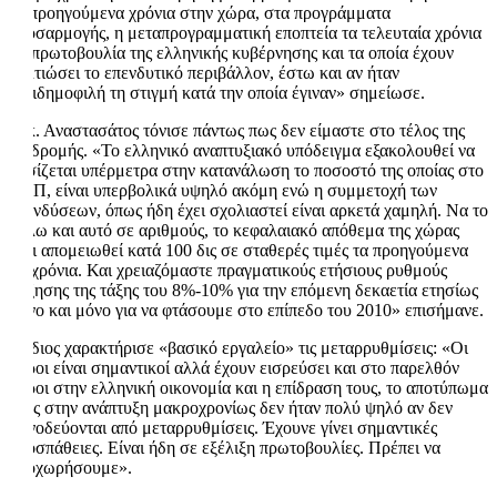
τα προηγούμενα χρόνια στην χώρα, στα προγράμματα
προσαρμογής, η μεταπρογραμματική εποπτεία τα τελευταία χρόνια
με πρωτοβουλία της ελληνικής κυβέρνησης και τα οποία έχουν
βελτιώσει το επενδυτικό περιβάλλον, έστω και αν ήταν
αντιδημοφιλή τη στιγμή κατά την οποία έγιναν» σημείωσε.
Ο κ. Αναστασάτος τόνισε πάντως πως δεν είμαστε στο τέλος της
διαδρομής. «Το ελληνικό αναπτυξιακό υπόδειγμα εξακολουθεί να
βασίζεται υπέρμετρα στην κατανάλωση το ποσοστό της οποίας στο
ΑΕΠ, είναι υπερβολικά υψηλό ακόμη ενώ η συμμετοχή των
επενδύσεων, όπως ήδη έχει σχολιαστεί είναι αρκετά χαμηλή. Να το
βάλω και αυτό σε αριθμούς, το κεφαλαιακό απόθεμα της χώρας
έχει απομειωθεί κατά 100 δις σε σταθερές τιμές τα προηγούμενα
12 χρόνια. Και χρειαζόμαστε πραγματικούς ετήσιους ρυθμούς
αύξησης της τάξης του 8%-10% για την επόμενη δεκαετία ετησίως
μόνο και μόνο για να φτάσουμε στο επίπεδο του 2010» επισήμανε.
Ο ίδιος χαρακτήρισε «βασικό εργαλείο» τις μεταρρυθμίσεις: «Οι
πόροι είναι σημαντικοί αλλά έχουν εισρεύσει και στο παρελθόν
πόροι στην ελληνική οικονομία και η επίδραση τους, το αποτύπωμα
τους στην ανάπτυξη μακροχρονίως δεν ήταν πολύ ψηλό αν δεν
συνοδεύονται από μεταρρυθμίσεις. Έχουνε γίνει σημαντικές
προσπάθειες. Είναι ήδη σε εξέλιξη πρωτοβουλίες. Πρέπει να
προχωρήσουμε».