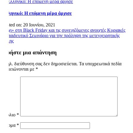
Ελληνικό: Η επόμενη μέρα άρχισε
Posted on: 20 Ιουνίου, 2021
Πλοήγηση
«Όχι» στη Black Friday και τις συνεχιζόμενες ανοιχτές Κυριακές
Εκπαιδευτικό Σεμινάριο για την πρόληψη της μετεγχειρητικής
άρθρων
κήλης
Αφήστε μια απάντηση
Η ηλ. διεύθυνση σας δεν δημοσιεύεται.
Τα υποχρεωτικά πεδία
σημειώνονται με
*
Σχόλιο
*
Όνομα
*