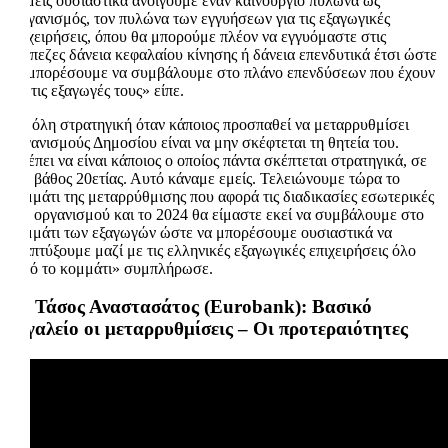
«Εμείς ουσιαστικά ανοίγουμε έναν καινούργιο πυλώνα ως
Οργανισμός, τον πυλώνα των εγγυήσεων για τις εξαγωγικές
επιχειρήσεις, όπου θα μπορούμε πλέον να εγγυόμαστε στις
τράπεζες δάνεια κεφαλαίου κίνησης ή δάνεια επενδυτικά έτσι ώστε
να μπορέσουμε να συμβάλουμε στο πλάνο επενδύσεων που έχουν
για τις εξαγωγές τους» είπε.
«Η όλη στρατηγική όταν κάποιος προσπαθεί να μεταρρυθμίσει
οργανισμούς Δημοσίου είναι να μην σκέφτεται τη θητεία του.
Πρέπει να είναι κάποιος ο οποίος πάντα σκέπτεται στρατηγικά, σε
ένα βάθος 20ετίας. Αυτό κάναμε εμείς. Τελειώνουμε τώρα το
κομμάτι της μεταρρύθμισης που αφορά τις διαδικασίες εσωτερικές
του οργανισμού και το 2024 θα είμαστε εκεί να συμβάλουμε στο
κομμάτι των εξαγωγών ώστε να μπορέσουμε ουσιαστικά να
αναπτύξουμε μαζί με τις ελληνικές εξαγωγικές επιχειρήσεις όλο
αυτό το κομμάτι» συμπλήρωσε.
Δρ Τάσος Αναστασάτος (Eurobank): Βασικό
εργαλείο οι μεταρρυθμίσεις – Οι προτεραιότητες