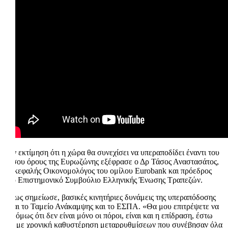
Την εκτίμηση ότι η χώρα θα συνεχίσει να υπεραποδίδει έναντι του
μέσου όρους της Ευρωζώνης εξέφρασε ο Δρ Τάσος Αναστασάτος,
επικεφαλής Οικονομολόγος του ομίλου Eurobank και πρόεδρος
στο Επιστημονικό Συμβούλιο Ελληνικής Ένωσης Τραπεζών.
Όπως σημείωσε, βασικές κινητήριες δυνάμεις της υπεραπόδοσης
είναι το Ταμείο Ανάκαμψης και το ΕΣΠΑ. «Θα μου επιτρέψετε να
πω όμως ότι δεν είναι μόνο οι πόροι, είναι και η επίδραση, έστω
και με χρονική καθυστέρηση μεταρρυθμίσεων που συνέβησαν όλα