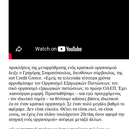
Τις προκλήσεις της μεταρρύθμισης ενός κρατικού οργανισμού
ανέδειξε ο Γρηγόρης Σταματόπουλος, διευθύνων σύμβουλος, της
Export Credit Greece. «Εμείς τα τελευταία τέσσερα χρόνια
μεταρρυθμίσαμε τον Οργανισμό Εξαγωγικών Πιστώσεων, τον
κρατικό οργανισμό εξαγωγικών πιστώσεων, το πρώην ΟΑΕΠ. Έχει
μια καινούργια μορφή. Προσπαθήσαμε – και εγώ προερχόμενος
από τον ιδιωτικό τομέα – να θέσουμε κάποιες βάσεις ιδιωτικού
τομέα σε έναν κρατικό οργανισμό. Σε έναν πολύ μεγάλο βαθμό το
καταφέραμε. Δεν είναι εύκολο. Θέλει να είσαι εκεί, να είσαι
επίμονος, να έχεις ένα πλάνο τουλάχιστον 20ετίας όσον αφορά την
στρατηγική ενός οργανισμού» ανέφερε μεταξύ άλλων.