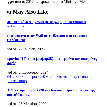
Blogger από το 2017 και γράφω και στο MinistryofMen!
You May Also Like
Μεικτή εικόνα στην Wall με το βλέμμα στα εταιρικά
αποτελέσματα
Posted on: 22 Ιουλίου, 2023
Ουκρανία: Η Ρωσία βομβαρδίζει εσκεμμένα κατοικημένες
περιοχές
Posted on: 2 Ιανουαρίου, 2024
ΔΝΤ: Έκκληση προς G20 για διπλασιασμό της έκτακτης
χρηματοδότησης
Posted on: 26 Μαρτίου, 2020