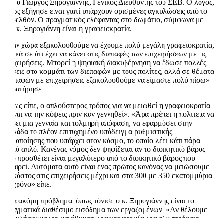
του ο Γιώργος Ξηρογιάννης, Γενικός Διευθυντής του ΣΕΒ. Ο λόγος,
όπως εξήγησε είναι γιατί υπάρχουν ορισμένες αγκυλώσεις από το
παρελθόν. Ο πραγματικός ελέφαντας στο δωμάτιο, σύμφωνα με
τον κ. Ξηρογιάννη είναι η γραφειοκρατία.
«Σαν χώρα εξακολουθούμε να έχουμε πολύ μεγάλη γραφειοκρατία,
ειδικά σε ότι έχει να κάνει στις διεπαφές των επιχειρήσεων με τις
επιχειρήσεις. Μπορεί η ψηφιακή διακυβέρνηση να έδωσε πολλές
λύσεις στο κομμάτι των διεπαφών με τους πολίτες, αλλά σε θέματα
διεπαφών με επιχειρήσεις εξακολουθούμε να είμαστε πολύ πίσω»
παρατήρησε.
Όπως είπε, ο απλούστερος τρόπος για να μειωθεί η γραφειοκρατία
«είναι να την κόψεις πριν καν γεννηθεί». «Άρα πρέπει η πολιτεία να
λάβει μια γενναία και τολμηρή απόφαση, να εφαρμόσει στην
Ελλάδα το πλέον επιτυχημένο υπόδειγμα ρυθμιστικής
απλοποίησης που υπάρχει στον κόσμο, το οποίο λέει κάτι πάρα
πολύ απλό. Κανένας νόμος δεν ψηφίζεται αν το διοικητικό βάρος
που προσθέτει είναι μεγαλύτερο από το διοικητικό βάρος που
αφαιρεί. Αυτόματα αυτό είναι ένας πρώτος κανόνας να μειώσουμε
το κόστος στις επιχειρήσεις μέχρι και στα 300 με 350 εκατομμύρια
το χρόνο» είπε.
Ένα ακόμη πρόβλημα, όπως τόνισε ο κ. Ξηρογιάννης είναι το
πραγματικά διαθέσιμο εισόδημα των εργαζομένων. «Αν θέλουμε