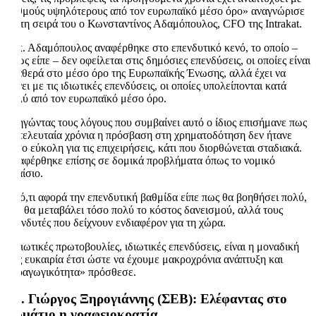
ρυθμούς υψηλότερους από τον ευρωπαϊκό μέσο όρο» αναγνώρισε
με τη σειρά του ο Κωνσταντίνος Αδαμόπουλος, CFO της Intrakat.
Ο κ. Αδαμόπουλος αναφέρθηκε στο επενδυτικό κενό, το οποίο –
όπως είπε – δεν οφείλεται στις δημόσιες επενδύσεις, οι οποίες είναι
σταθερά στο μέσο όρο της Ευρωπαϊκής Ένωσης, αλλά έχει να
κάνει με τις ιδιωτικές επενδύσεις, οι οποίες υπολείπονται κατά
πολύ από τον ευρωπαϊκό μέσο όρο.
Εξηγώντας τους λόγους που συμβαίνει αυτό ο ίδιος επισήμανε πως
τα τελευταία χρόνια η πρόσβαση στη χρηματοδότηση δεν ήτανε
τόσο εύκολη για τις επιχειρήσεις, κάτι που διορθώνεται σταδιακά.
Αναφέρθηκε επίσης σε δομικά προβλήματα όπως το νομικό
πλαίσιο.
Σε ό,τι αφορά την επενδυτική βαθμίδα είπε πως θα βοηθήσει πολύ,
δεν θα μεταβάλει τόσο πολύ το κόστος δανεισμού, αλλά τους
επενδυτές που δείχνουν ενδιαφέρον για τη χώρα.
«Ιδιωτικές πρωτοβουλίες, ιδιωτικές επενδύσεις, είναι η μοναδική
μας ευκαιρία έτσι ώστε να έχουμε μακροχρόνια ανάπτυξη και
παραγωγικότητα» πρόσθεσε.
Δρ. Γιώργος Ξηρογιάννης (ΣΕΒ): Ελέφαντας στο
δωμάτιο η γραφειοκρατία