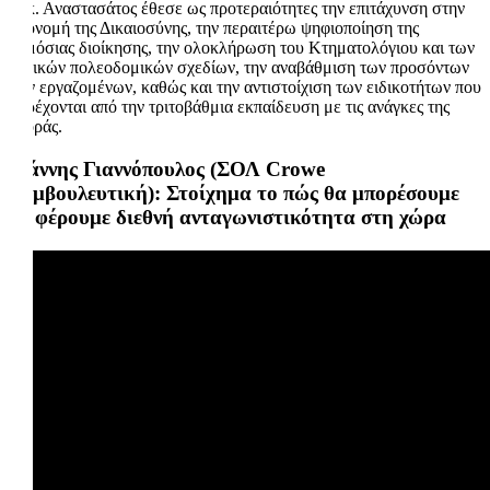
Ο κ. Αναστασάτος έθεσε ως προτεραιότητες την επιτάχυνση στην
απονομή της Δικαιοσύνης, την περαιτέρω ψηφιοποίηση της
δημόσιας διοίκησης, την ολοκλήρωση του Κτηματολόγιου και των
τοπικών πολεοδομικών σχεδίων, την αναβάθμιση των προσόντων
των εργαζομένων, καθώς και την αντιστοίχιση των ειδικοτήτων που
παρέχονται από την τριτοβάθμια εκπαίδευση με τις ανάγκες της
αγοράς.
Γιάννης Γιαννόπουλος (ΣΟΛ Crowe
Συμβουλευτική): Στοίχημα το πώς θα μπορέσουμε
να φέρουμε διεθνή ανταγωνιστικότητα στη χώρα