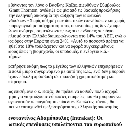
Λαμβάνοντας τον λόγο ο Βασίλης Καζάς, Διευθύνων Σύμβουλος
της Grant Thornton, ανέδειξε ως μία από τις βασικές προκλήσεις
για την ελληνική οικονομία την αύξηση των ιδιωτικών
επενδύσεων. «Χωρίς αύξηση των ιδιωτικών επενδύσεων και χωρίς
τον παραγωγικό μετασχηματισμό της οικονομίας μας δεν έχουμε
μέλλον» ανέφερε, σημειώνοντας πως οι επενδύσεις σε πάγιο
εξοπλισμό στην Ελλάδα διαμορφώνονται στο 14% του ΑΕΠ, ενώ ο
μέσος όρος στην Ευρώπη είναι 24%. «Αυτό το ποσοστό πρέπει να
αυξηθεί στο 18% τουλάχιστον και να αφορά συγκεκριμένους
κλάδους όπως η βιομηχανία, οι υποδομές, η ενέργεια κ.ά.»
επισήμανε.
Παρατήρησε ακόμη πως το μέγεθος των ελληνικών επιχειρήσεων
είναι πολύ μικρό συγκρινόμενο με αυτό της Ε.Ε., ενώ δεν μπορούν
να έχουν εύκολη πρόσβαση σε τραπεζική χρηματοδότηση και
εξωστρέφεια.
Όπως επισήμανε ο κ. Καζάς, θα πρέπει να δοθούν πολύ ισχυρά
κίνητρα για να φτιάξουμε εύρωστες εταιρείες που θα μπορούν να
ανταγωνιστούν σε παγκόσμιο επίπεδο». Επιπλέον, τόνισε, θα
πρέπει να επιταχυνθεί η εξωστρέφεια της ελληνικής οικονομίας.
Κωνσταντίνος Αδαμόπουλος (Intrakat): Οι
ιδιωτικές επενδύσεις υπολείπονται του ευρωπαϊκού