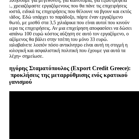
να μιλήσουμε για μεγέθυνση, για καινοτομία, για εξωστρέφεια
κλπ., χρειαζόμαστε εργαζόμενους που θα πάνε τις επιχειρήσεις
μπροστά, ειδικά τις επιχειρήσεις που θέλουνε να βγουν και εκτός
Ελλάδος. Εδώ υπάρχει το παράδοξο, πάρτε έναν εργαζόμενο
μισθωτό, με μισθό στα 3,5 χιλιάρικα που είναι αυτοί που κινούν
σήμερα τις επιχειρήσεις. Αν μια επιχείρηση αποφασίσει να δώσει
παραπάνω 100 ευρώ κόστος αύξηση σε αυτό τον εργαζόμενο, ο
εργαζόμενος θα βάλει στην τσέπη του μόνο 33 ευρώ.
Καταλαβαίνετε λοιπόν πόσο αντικίνητρο είναι αυτή τη στιγμή η
φορολογική και ασφαλιστική πολιτική που έχουμε για αυτά τα
στελέχη» σημείωσε.
Γρηγόρης Σταματόπουλος (Export Credit Greece):
Οι προκλήσεις της μεταρρύθμισης ενός κρατικού
οργανισμού