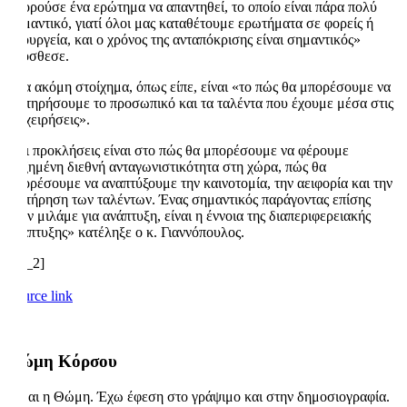
μπορούσε ένα ερώτημα να απαντηθεί, το οποίο είναι πάρα πολύ
σημαντικό, γιατί όλοι μας καταθέτουμε ερωτήματα σε φορείς ή
υπουργεία, και ο χρόνος της ανταπόκρισης είναι σημαντικός»
πρόσθεσε.
Ένα ακόμη στοίχημα, όπως είπε, είναι «το πώς θα μπορέσουμε να
διατηρήσουμε το προσωπικό και τα ταλέντα που έχουμε μέσα στις
επιχειρήσεις».
«Οι προκλήσεις είναι στο πώς θα μπορέσουμε να φέρουμε
αυξημένη διεθνή ανταγωνιστικότητα στη χώρα, πώς θα
μπορέσουμε να αναπτύξουμε την καινοτομία, την αειφορία και την
διατήρηση των ταλέντων. Ένας σημαντικός παράγοντας επίσης
όταν μιλάμε για ανάπτυξη, είναι η έννοια της διαπεριφερειακής
ανάπτυξης» κατέληξε ο κ. Γιαννόπουλος.
[ad_2]
Source link
Θώμη Κόρσου
Είμαι η Θώμη. Έχω έφεση στο γράψιμο και στην δημοσιογραφία.