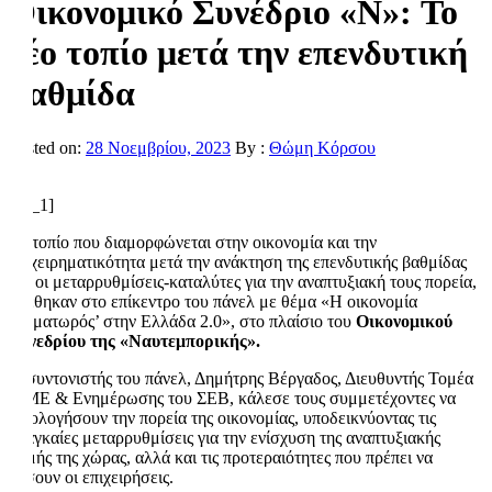
Οικονομικό Συνέδριο «Ν»: Το
νέο τοπίο μετά την επενδυτική
βαθμίδα
Posted on:
28 Νοεμβρίου, 2023
By :
Θώμη Κόρσου
[ad_1]
Το τοπίο που διαμορφώνεται στην οικονομία και την
επιχειρηματικότητα μετά την ανάκτηση της επενδυτικής βαθμίδας
και οι μεταρρυθμίσεις-καταλύτες για την αναπτυξιακή τους πορεία,
βρέθηκαν στο επίκεντρο του πάνελ με θέμα «Η οικονομία
‘σηματωρός’ στην Ελλάδα 2.0», στο πλαίσιο του
Οικονομικού
Συνεδρίου της «Ναυτεμπορικής».
Ο συντονιστής του πάνελ, Δημήτρης Βέργαδος, Διευθυντής Τομέα
ΜΜΕ & Ενημέρωσης του ΣΕΒ, κάλεσε τους συμμετέχοντες να
αξιολογήσουν την πορεία της οικονομίας, υποδεικνύοντας τις
αναγκαίες μεταρρυθμίσεις για την ενίσχυση της αναπτυξιακής
ορμής της χώρας, αλλά και τις προτεραιότητες που πρέπει να
θέσουν οι επιχειρήσεις.