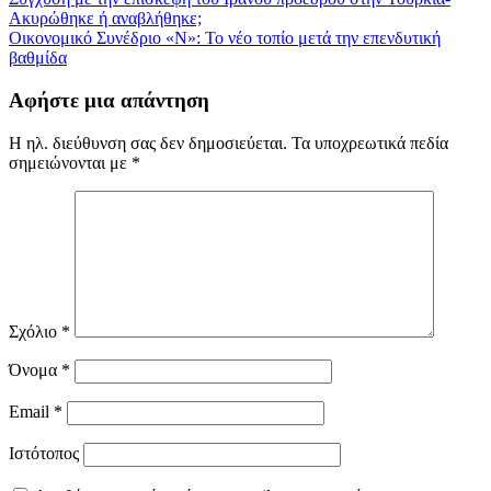
Πλοήγηση
Ακυρώθηκε ή αναβλήθηκε;
άρθρων
Οικονομικό Συνέδριο «Ν»: Το νέο τοπίο μετά την επενδυτική
βαθμίδα
Αφήστε μια απάντηση
Η ηλ. διεύθυνση σας δεν δημοσιεύεται.
Τα υποχρεωτικά πεδία
σημειώνονται με
*
Σχόλιο
*
Όνομα
*
Email
*
Ιστότοπος