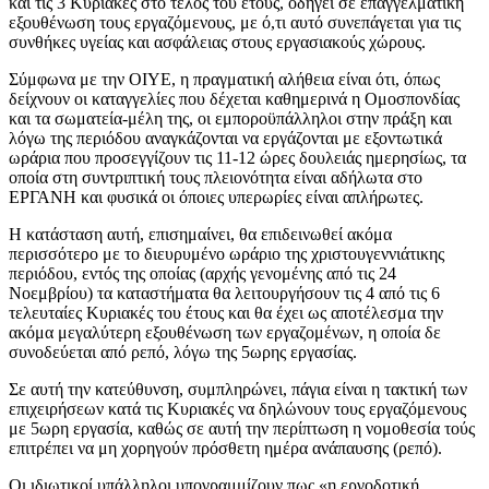
και τις 3 Κυριακές στο τέλος του έτους, οδηγεί σε επαγγελματική
εξουθένωση τους εργαζόμενους, με ό,τι αυτό συνεπάγεται για τις
συνθήκες υγείας και ασφάλειας στους εργασιακούς χώρους.
Σύμφωνα με την ΟΙΥΕ, η πραγματική αλήθεια είναι ότι, όπως
δείχνουν οι καταγγελίες που δέχεται καθημερινά η Ομοσπονδίας
και τα σωματεία-μέλη της, οι εμποροϋπάλληλοι στην πράξη και
λόγω της περιόδου αναγκάζονται να εργάζονται με εξοντωτικά
ωράρια που προσεγγίζουν τις 11-12 ώρες δουλειάς ημερησίως, τα
οποία στη συντριπτική τους πλειονότητα είναι αδήλωτα στο
ΕΡΓΑΝΗ και φυσικά οι όποιες υπερωρίες είναι απλήρωτες.
Η κατάσταση αυτή, επισημαίνει, θα επιδεινωθεί ακόμα
περισσότερο με το διευρυμένο ωράριο της χριστουγεννιάτικης
περιόδου, εντός της οποίας (αρχής γενομένης από τις 24
Νοεμβρίου) τα καταστήματα θα λειτουργήσουν τις 4 από τις 6
τελευταίες Κυριακές του έτους και θα έχει ως αποτέλεσμα την
ακόμα μεγαλύτερη εξουθένωση των εργαζομένων, η οποία δε
συνοδεύεται από ρεπό, λόγω της 5ωρης εργασίας.
Σε αυτή την κατεύθυνση, συμπληρώνει, πάγια είναι η τακτική των
επιχειρήσεων κατά τις Κυριακές να δηλώνουν τους εργαζόμενους
με 5ωρη εργασία, καθώς σε αυτή την περίπτωση η νομοθεσία τούς
επιτρέπει να μη χορηγούν πρόσθετη ημέρα ανάπαυσης (ρεπό).
Οι ιδιωτικοί υπάλληλοι υπογραμμίζουν πως «η εργοδοτική