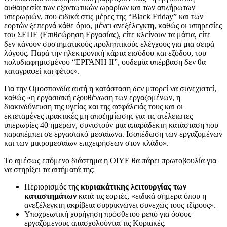
αυθαιρεσία των εξοντωτικών ωραρίων και των απλήρωτων
υπερωριών, που ειδικά στις μέρες της “Black Friday” και των
εορτών ξεπερνά κάθε όριο, μένει ανεξέλεγκτη, καθώς οι υπηρεσίες
του ΣΕΠΕ (Επιθεώρηση Εργασίας), είτε κλείνουν τα μάτια, είτε
δεν κάνουν συστηματικούς προληπτικούς ελέγχους για μια σειρά
λόγους. Παρά την ηλεκτρονική κάρτα εισόδου και εξόδου, του
πολυδιαφημισμένου “ΕΡΓΑΝΗ ΙΙ”, ουδεμία υπέρβαση δεν θα
καταγραφεί και φέτος».
Για την Ομοσπονδία αυτή η κατάσταση δεν μπορεί να συνεχιστεί,
καθώς «η εργασιακή εξουθένωση των εργαζομένων, η
διακινδύνευση της υγείας και της ασφάλειάς τους και οι
εκτεταμένες πρακτικές μη αποζημίωσης για τις ατέλειωτες
υπερωρίες 40 ημερών, συνιστούν μια απαράδεκτη κατάσταση που
παραπέμπει σε εργασιακό μεσαίωνα. Ισοπέδωση των εργαζομένων
και των μικρομεσαίων επιχειρήσεων στον κλάδο».
Το αμέσως επόμενο διάστημα η ΟΙΥΕ θα πάρει πρωτοβουλία για
να στηρίξει τα αιτήματά της:
Περιορισμός της
κυριακάτικης λειτουργίας των
καταστημάτων
κατά τις εορτές, «ειδικά σήμερα όπου η
ανεξέλεγκτη ακρίβεια συρρικνώνει συνεχώς τους τζίρους».
Υποχρεωτική χορήγηση πρόσθετου ρεπό για όσους
εργαζόμενους απασχολούνται τις Κυριακές.