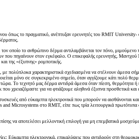
νου όπως το πραγματικό, ανέπτυξαν ερευνητές του RMIT University- 
δέρματος.
 τον οποίο το ανθρώπινο δέρμα αντιλαμβάνεται τον πόνο, μιμούμενο 
ων που πηγαίνουν στον εγκέφαλο. Ο επικεφαλής ερευνητής, Μαντχού 
 και της «έξυπνης» ρομποτικής.
ς, με πολύπλοκα χαρακτηριστικά σχεδιασμένα να στέλνουν άμεσα σήμ
ιείται μόνο σε συγκεκριμένο σημείο, όταν αγγίζουμε κάτι πολύ θερμ
τώρα. Το τεχνητό μας δέρμα αντιδρά άμεσα όταν πίεση, θερμότητα ή 
 που χρειαζόμαστε για να φτιάξουμε αληθινά έξυπνα προσθετικά και
 συσκευές από εύκαμπτα ηλεκτρονικά που μπορούν να αισθάνονται και
ls and Microsystems στο RMIT, είπε πως τρία λειτουργικά πρωτότυπα
ίσης να αποτελέσει μελλοντική επιλογή για μη επεμβατικά μοσχεύματ
ογίες: Εύκαμπτα ηλεκτρονικά, επικαλύψεις που αντιδρούν στη θερμοκ