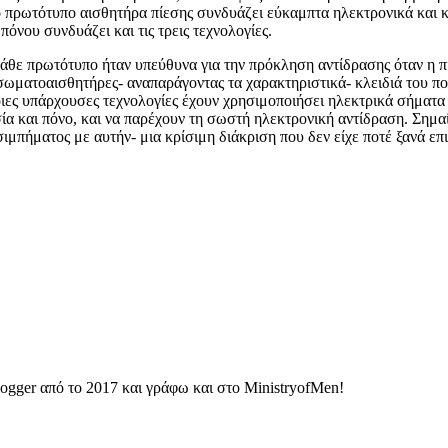
το πρωτότυπο αισθητήρα πίεσης συνδυάζει εύκαμπτα ηλεκτρονικά και
όνου συνδυάζει και τις τρεις τεχνολογίες.
άθε πρωτότυπο ήταν υπεύθυνα για την πρόκληση αντίδρασης όταν η π
 σωματοαισθητήρες- αναπαράγοντας τα χαρακτηριστικά- κλειδιά του
ιες υπάρχουσες τεχνολογίες έχουν χρησιμοποιήσει ηλεκτρικά σήματα γ
α και πόνο, και να παρέχουν τη σωστή ηλεκτρονική αντίδραση. Σημαί
ιμπήματος με αυτήν- μια κρίσιμη διάκριση που δεν είχε ποτέ ξανά επ
ogger από το 2017 και γράφω και στο MinistryofMen!