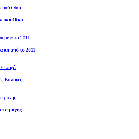
Λευκό Οίκο
ώπη από το 2011
ές Εκλογές
ματα μάχης