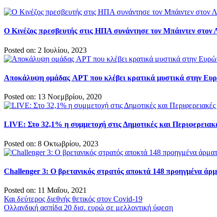
Ο Κινέζος πρεσβευτής στις ΗΠΑ συνάντησε τον Μπάιντεν στον 
Posted on: 2 Ιουλίου, 2023
Αποκάλυψη ομάδας APT που κλέβει κρατικά μυστικά στην Ευρ
Posted on: 13 Νοεμβρίου, 2020
LIVE: Στο 32,1% η συμμετοχή στις Δημοτικές και Περιφερειακ
Posted on: 8 Οκτωβρίου, 2023
Challenger 3: Ο βρετανικός στρατός αποκτά 148 προηγμένα άρ
Posted on: 11 Μαΐου, 2021
Πλοήγηση
Και δεύτερος διεθνής θετικός στον Covid-19
Ολλανδική ασπίδα 20 δισ. ευρώ σε μελλοντική ύφεση
άρθρων