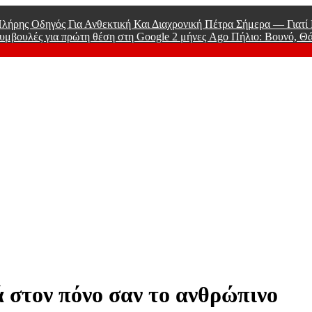
λήρης Οδηγός Για Ανθεκτική Και Διαχρονική Πέτρα Σήμερα — Γιατ
υμβουλές για πρώτη θέση στη Google
2 μήνες Ago
Πήλιο: Βουνό, Θ
 Men
 στον πόνο σαν το ανθρώπινο