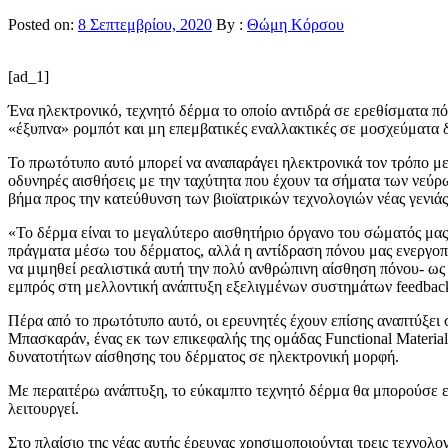
Posted on:
8 Σεπτεμβρίου, 2020
By :
Θώμη Κόρσου
[ad_1]
Ένα ηλεκτρονικό, τεχνητό δέρμα το οποίο αντιδρά σε ερεθίσματα πό
«έξυπνα» ρομπότ και μη επεμβατικές εναλλακτικές σε μοσχεύματα 
Το πρωτότυπο αυτό μπορεί να αναπαράγει ηλεκτρονικά τον τρόπο με
οδυνηρές αισθήσεις με την ταχύτητα που έχουν τα σήματα των νεύρ
βήμα προς την κατεύθυνση των βιοϊατρικών τεχνολογιών νέας γενιάς
«Το δέρμα είναι το μεγαλύτερο αισθητήριο όργανο του σώματός μα
πράγματα μέσω του δέρματος, αλλά η αντίδραση πόνου μας ενεργοπο
να μιμηθεί ρεαλιστικά αυτή την πολύ ανθρώπινη αίσθηση πόνου- ως 
εμπρός στη μελλοντική ανάπτυξη εξελιγμένων συστημάτων feedback
Πέρα από το πρωτότυπο αυτό, οι ερευνητές έχουν επίσης αναπτύξει
Μπασκαράν, ένας εκ των επικεφαλής της ομάδας Functional Materia
δυνατοτήτων αίσθησης του δέρματος σε ηλεκτρονική μορφή.
Με περαιτέρω ανάπτυξη, το εύκαμπτο τεχνητό δέρμα θα μπορούσε επ
λειτουργεί.
Στο πλαίσιο της νέας αυτής έρευνας χρησιμοποιούνται τρεις τεχνολ