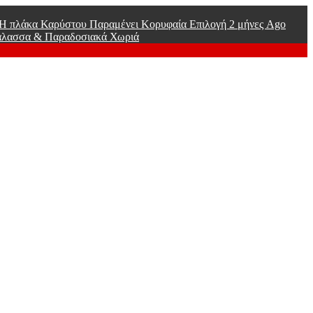
ί Η πλάκα Καρύστου Παραμένει Κορυφαία Επιλογή
2 μήνες Ago
άλασσα & Παραδοσιακά Χωριά