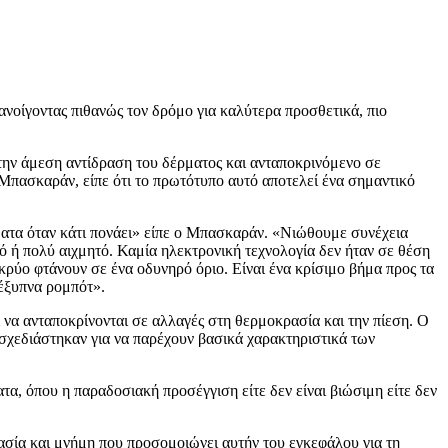
ανοίγοντας πιθανώς τον δρόμο για καλύτερα προσθετικά, πιο
την άμεση αντίδραση του δέρματος και ανταποκρινόμενο σε
Μπασκαράν, είπε ότι το πρωτότυπο αυτό αποτελεί ένα σημαντικό
ατα όταν κάτι πονάει» είπε ο Μπασκαράν. «Νιώθουμε συνέχεια
ό ή πολύ αιχμητό. Καμία ηλεκτρονική τεχνολογία δεν ήταν σε θέση
κρύο φτάνουν σε ένα οδυνηρό όριο. Είναι ένα κρίσιμο βήμα προς τα
 έξυπνα ρομπότ».
 να ανταποκρίνονται σε αλλαγές στη θερμοκρασία και την πίεση. Ο
 σχεδιάστηκαν για να παρέχουν βασικά χαρακτηριστικά των
α, όπου η παραδοσιακή προσέγγιση είτε δεν είναι βιώσιμη είτε δεν
ρασία και μνήμη που προσομοιώνει αυτήν του εγκεφάλου για τη