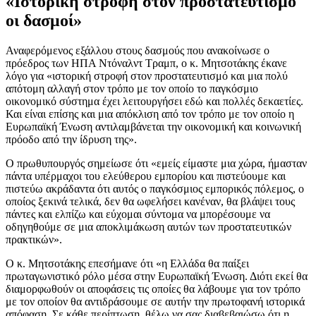
«Ιστορική στροφή στον προστατευτισμό
οι δασμοί»
Αναφερόμενος εξάλλου στους δασμούς που ανακοίνωσε ο
πρόεδρος των ΗΠΑ Ντόναλντ Τραμπ, ο κ. Μητσοτάκης έκανε
λόγο για «ιστορική στροφή στον προστατευτισμό και μια πολύ
απότομη αλλαγή στον τρόπο με τον οποίο το παγκόσμιο
οικονομικό σύστημα έχει λειτουργήσει εδώ και πολλές δεκαετίες.
Και είναι επίσης και μια απόκλιση από τον τρόπο με τον οποίο η
Ευρωπαϊκή Ένωση αντιλαμβάνεται την οικονομική και κοινωνική
πρόοδο από την ίδρυση της».
Ο πρωθυπουργός σημείωσε ότι «εμείς είμαστε μια χώρα, ήμασταν
πάντα υπέρμαχοι του ελεύθερου εμπορίου και πιστεύουμε και
πιστεύω ακράδαντα ότι αυτός ο παγκόσμιος εμπορικός πόλεμος, ο
οποίος ξεκινά τελικά, δεν θα ωφελήσει κανέναν, θα βλάψει τους
πάντες και ελπίζω και εύχομαι σύντομα να μπορέσουμε να
οδηγηθούμε σε μια αποκλιμάκωση αυτών των προστατευτικών
πρακτικών».
Ο κ. Μητσοτάκης επεσήμανε ότι «η Ελλάδα θα παίξει
πρωταγωνιστικό ρόλο μέσα στην Ευρωπαϊκή Ένωση. Διότι εκεί θα
διαμορφωθούν οι αποφάσεις τις οποίες θα λάβουμε για τον τρόπο
με τον οποίον θα αντιδράσουμε σε αυτήν την πρωτοφανή ιστορικά
απόφαση. Σε κάθε περίπτωση, θέλω να σας διαβεβαιώσω ότι η