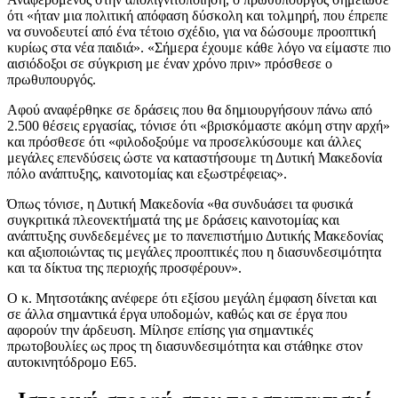
ότι «ήταν μια πολιτική απόφαση δύσκολη και τολμηρή, που έπρεπε
να συνοδευτεί από ένα τέτοιο σχέδιο, για να δώσουμε προοπτική
κυρίως στα νέα παιδιά». «Σήμερα έχουμε κάθε λόγο να είμαστε πιο
αισιόδοξοι σε σύγκριση με έναν χρόνο πριν» πρόσθεσε ο
πρωθυπουργός.
Αφού αναφέρθηκε σε δράσεις που θα δημιουργήσουν πάνω από
2.500 θέσεις εργασίας, τόνισε ότι «βρισκόμαστε ακόμη στην αρχή»
και πρόσθεσε ότι «φιλοδοξούμε να προσελκύσουμε και άλλες
μεγάλες επενδύσεις ώστε να καταστήσουμε τη Δυτική Μακεδονία
πόλο ανάπτυξης, καινοτομίας και εξωστρέφειας».
Όπως τόνισε, η Δυτική Μακεδονία «θα συνδυάσει τα φυσικά
συγκριτικά πλεονεκτήματά της με δράσεις καινοτομίας και
ανάπτυξης συνδεδεμένες με το πανεπιστήμιο Δυτικής Μακεδονίας
και αξιοποιώντας τις μεγάλες προοπτικές που η διασυνδεσιμότητα
και τα δίκτυα της περιοχής προσφέρουν».
Ο κ. Μητσοτάκης ανέφερε ότι εξίσου μεγάλη έμφαση δίνεται και
σε άλλα σημαντικά έργα υποδομών, καθώς και σε έργα που
αφορούν την άρδευση. Μίλησε επίσης για σημαντικές
πρωτοβουλίες ως προς τη διασυνδεσιμότητα και στάθηκε στον
αυτοκινητόδρομο Ε65.