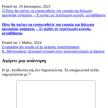
Posted on: 19 Ιανουαρίου, 2021
Πότε θα πρέπει να επισκεφθείτε την εφορία για δήλωση
ακινησίας οχήματος – Τι ισχύει σε περίπτωση κλοπής,
μεταβίβασης
Posted on: 1 Μαΐου, 2024
Πλοήγηση
Evaluating the results of its strategic transformation
Κ. Μητσοτάκης: Ιστορική στροφή στον προστατευτισμό οι δασμοί
άρθρων
Αφήστε μια απάντηση
Η ηλ. διεύθυνση σας δεν δημοσιεύεται.
Τα υποχρεωτικά πεδία
σημειώνονται με
*