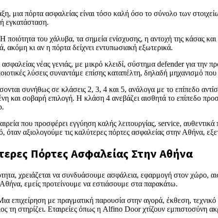
ξη, μια πόρτα ασφαλείας είναι τόσο καλή όσο το σύνολο των στοιχείων
τή εγκατάσταση.
 ποιότητα του χάλυβα, τα σημεία ενίσχυσης, η αντοχή της κάσας και 
ά, ακόμη κι αν η πόρτα δείχνει εντυπωσιακή εξωτερικά.
ασφαλείας νέας γενιάς, με μικρό κλειδί, σύστημα defender για την πρ
 ποιοτικές λύσεις συναντάμε επίσης καταπέλτη, δηλαδή μηχανισμό που
σονται συνήθως σε κλάσεις 2, 3, 4 και 5, ανάλογα με το επίπεδο αντί
νη και σοβαρή επιλογή. Η κλάση 4 ανεβάζει αισθητά το επίπεδο προ
ο.
αιρεία που προσφέρει εγγύηση καλής λειτουργίας, service, αυθεντικά 
, όταν αξιολογούμε τις καλύτερες πόρτες ασφαλείας στην Αθήνα, εξετ
ύτερες Πόρτες Ασφαλείας Στην Αθήνα
ότητα, χρειάζεται να συνδυάσουμε ασφάλεια, εφαρμογή στον χώρο, αι
ν Αθήνα, εμείς προτείνουμε να εστιάσουμε στα παρακάτω.
 Μια επιχείρηση με πραγματική παρουσία στην αγορά, έκθεση, τεχνικό
ς τη στηρίζει. Εταιρείες όπως η Alfino Door χτίζουν εμπιστοσύνη α