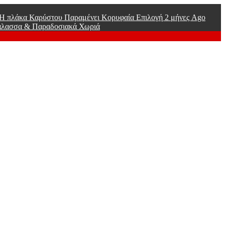
ί Η πλάκα Καρύστου Παραμένει Κορυφαία Επιλογή
2 μήνες Ago
άλασσα & Παραδοσιακά Χωριά