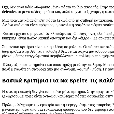
Όχι, δεν είναι κάθε «θωρακισμένη» πόρτα το ίδιο ασφαλής. Στην πρά
defender, οι μεντεσέδες, η κάσα και, πολύ συχνά το ξεχνάμε, η σωσ
Μια πραγματικά αξιόπιστη πόρτα ξεκινά από τη στιβαρή κατασκευή. Η
Αν ένα από αυτά είναι πρόχειρο, η συνολική ασφάλεια πέφτει αισθητ
Έπειτα έρχεται ο μηχανισμός κλειδώματος. Οι σύγχρονες κλειδαριές 
bumping, είναι πλέον βασική απαίτηση και όχι «έξτρα». Σε αρκετές
Σημαντικό κριτήριο είναι και η κλάση ασφαλείας. Οι πόρτες κατατάσ
διαμέρισμα στην Αθήνα, η κλάση 3 θεωρείται συχνά μια ισορροπημέ
ρίσκου, όπως επαγγελματικά περιβάλλοντα με πολύτιμο περιεχόμεν
Τέλος, αξιοπιστία σημαίνει και υποστήριξη μετά την πώληση. Μια ετ
πολύ μεγαλύτερη σιγουριά από μια ανώνυμη, «φθηνή» λύση. Γι’ αυτό
Βασικά Κριτήρια Για Να Βρείτε Τις Καλ
Η σωστή επιλογή δεν γίνεται με ένα μόνο κριτήριο. Στην πραγματικ
ξεχωρίσουμε ποιες είναι όντως οι καλύτερες πόρτες ασφαλείας στη
Πρώτο, ελέγχουμε την εμπειρία και τη φερεγγυότητα της εταιρείας.
μεγαλύτερη αξία από μια ευκαιριακή προσφορά που δεν ξέρουμε ποιο
αλλαγή κλειδαριάς και τεχνική εξυπηρέτηση.