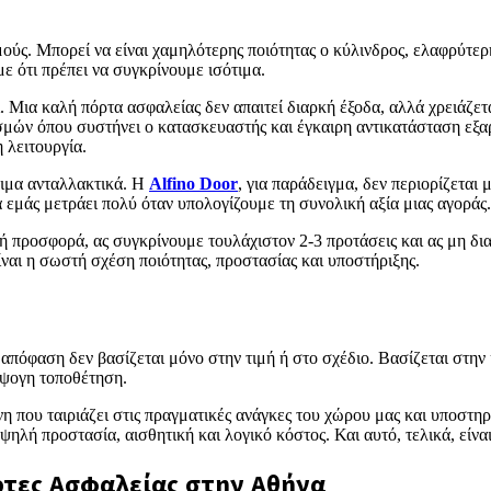
ούς. Μπορεί να είναι χαμηλότερης ποιότητας ο κύλινδρος, ελαφρύτερ
ε ότι πρέπει να συγκρίνουμε ισότιμα.
. Μια καλή πόρτα ασφαλείας δεν απαιτεί διαρκή έξοδα, αλλά χρειάζετ
σμών όπου συστήνει ο κατασκευαστής και έγκαιρη αντικατάσταση εξα
 λειτουργία.
σιμα ανταλλακτικά. Η
Alfino Door
, για παράδειγμα, δεν περιορίζετα
α εμάς μετράει πολύ όταν υπολογίζουμε τη συνολική αξία μιας αγοράς.
 προσφορά, ας συγκρίνουμε τουλάχιστον 2-3 προτάσεις και ας μη δι
ναι η σωστή σχέση ποιότητας, προστασίας και υποστήριξης.
απόφαση δεν βασίζεται μόνο στην τιμή ή στο σχέδιο. Βασίζεται στην
 άψογη τοποθέτηση.
είνη που ταιριάζει στις πραγματικές ανάγκες του χώρου μας και υποστ
ή προστασία, αισθητική και λογικό κόστος. Και αυτό, τελικά, είναι 
ρτες Ασφαλείας στην Αθήνα