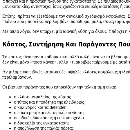
Υπάρχει και η πρακτική πλευρά της εγκατάστασης. Σε παλαιές πολυκ
μονοκατοικίες, αντίστοιχα, ίσως χρειάζονται ειδικές διαστάσεις ή c
Επίσης, πρέπει να εξετάζουμε τον συνολικό σχεδιασμό ασφαλείας. Σ
πλάνου που μπορεί να περιλαμβάνει παράθυρα, ρολά, συναγερμό, φω
Με απλά λόγια, δεν υπάρχει μία ιδανική λύση για όλους. Υπάρχει η
Κόστος, Συντήρηση Και Παράγοντες Που
Το κόστος είναι πάντα καθοριστικό, αλλά καλό είναι να το βλέπου
δεν είναι μόνο «πόσο κάνει:», αλλά «τι ακριβώς παίρνουμε με αυτά 
Αν μιλάμε για ειδικές κατασκευές, υψηλές κλάσεις ασφαλείας ή ιδια
περιλαμβάνουν.
Οι βασικοί παράγοντες που επηρεάζουν την τελική τιμή είναι:
η κλάση ασφαλείας της πόρτας
ο τύπος και η ποιότητα της κλειδαριάς
ο κύλινδρος και τα defender
η εσωτερική και εξωτερική επένδυση
οι ειδικές διαστάσεις ή custom σχέδια
η δυσκολία της εγκατάστασης
η αποξήλωση της παλιάς πόρτας