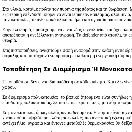
Στα υλικά, κοιτάμε πρώτα τον πυρήνα της πόρτας και τη θωράκιση.
εξωτερική επένδυση μπορεί να είναι laminate, καπλαμάς, αλουμίνιο,
μονοκατοικίες, τα ανθεκτικά υλικά σε ήλιο και υγρασία αποκτούν 
Στην κλειδαριά, προσέχουμε να είναι νέας τεχνολογίας και όχι παλι
αποτρέπεται η ανεξέλεγκτη αντιγραφή. Τα defender από ατσάλι, τα 
θεωρία.
Στις πιστοποιήσεις, αναζητούμε σαφή αναφορά στην κλάση αντιδιάρ
ασφαλής και ταυτόχρονα να προσφέρει καλύτερη ενεργειακή συμπεριφ
Τοποθέτηση Σε Διαμέρισμα Ή Μονοκατοι
Η τοποθέτηση δεν είναι ίδια υπόθεση σε κάθε ακίνητο. Και εδώ γίν
χώρου.
Σε διαμέρισμα πολυκατοικίας, το βασικό ζητούμενο είναι συνήθως η
είσοδο της πολυκατοικίας. Σε αυτές τις περιπτώσεις, μια πόρτα ασφ
Σε μονοκατοικία, όμως, αλλάζουν τα δεδομένα. Η πόρτα είναι συχνά
χρειαστούμε υψηλότερη κλάση ασφαλείας, πιο ανθεκτική εξωτερικ
αντέχει ήλιο, υγρασία και έντονες μεταβολές θερμοκρασίας θα δείξει