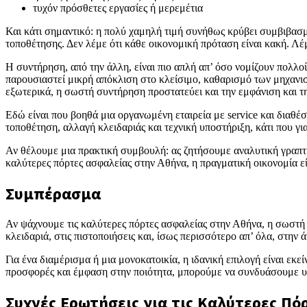
τυχόν πρόσθετες εργασίες ή μερεμέτια
Και κάτι σημαντικό: η πολύ χαμηλή τιμή συνήθως κρύβει συμβιβασμ
τοποθέτησης. Δεν λέμε ότι κάθε οικονομική πρόταση είναι κακή. Λέμ
Η συντήρηση, από την άλλη, είναι πιο απλή απ’ όσο νομίζουν πολλοί
παρουσιαστεί μικρή απόκλιση στο κλείσιμο, καθαρισμό των μηχανι
εξωτερικά, η σωστή συντήρηση προστατεύει και την εμφάνιση και τη
Εδώ είναι που βοηθά μια οργανωμένη εταιρεία με service και διαθέ
τοποθέτηση, αλλαγή κλειδαριάς και τεχνική υποστήριξη, κάτι που γι
Αν θέλουμε μια πρακτική συμβουλή: ας ζητήσουμε αναλυτική γραπτή
καλύτερες πόρτες ασφαλείας στην Αθήνα, η πραγματική οικονομία εί
Συμπέρασμα
Αν ψάχνουμε τις καλύτερες πόρτες ασφαλείας στην Αθήνα, η σωστή 
κλειδαριά, στις πιστοποιήσεις και, ίσως περισσότερο απ’ όλα, στην
Για ένα διαμέρισμα ή μια μονοκατοικία, η ιδανική επιλογή είναι εκ
προσφορές και έμφαση στην ποιότητα, μπορούμε να συνδυάσουμε υψηλ
Συχνές Ερωτήσεις για τις Καλύτερες Πό