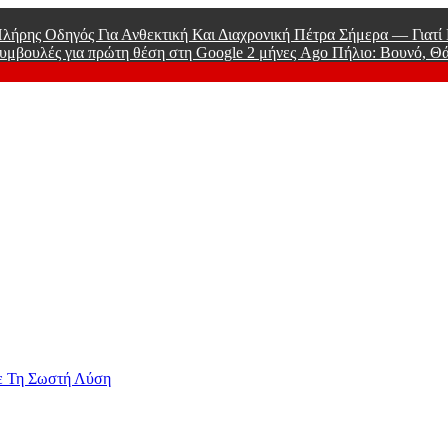
λήρης Οδηγός Για Ανθεκτική Και Διαχρονική Πέτρα Σήμερα — Γιατ
υμβουλές για πρώτη θέση στη Google
2 μήνες Ago
Πήλιο: Βουνό, Θ
ry Of Men
ε Τη Σωστή Λύση