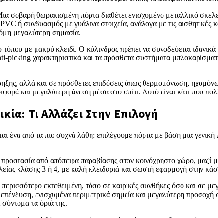
 Μια σοβαρή θωρακισμένη πόρτα διαθέτει ενισχυμένο μεταλλικό σκελε
 PVC ή συνδυασμός με γυάλινα στοιχεία, ανάλογα με τις αισθητικές κα
ακόμη μεγαλύτερη σημασία.
ού τύπου με μακρύ κλειδί. Ο κύλινδρος πρέπει να συνοδεύεται ιδανικά
anti-picking χαρακτηριστικά και τα πρόσθετα συστήματα μπλοκαρίσματο
ρηξης, αλλά και σε πρόσθετες επιδόσεις όπως θερμομόνωση, ηχομόνωσ
ορά και μεγαλύτερη άνεση μέσα στο σπίτι. Αυτό είναι κάτι που πολλ
κία: Τι Αλλάζει Στην Επιλογή
εται ένα από τα πιο συχνά λάθη: επιλέγουμε πόρτα με βάση μια γενικ
 προστασία από απόπειρα παραβίασης στον κοινόχρηστο χώρο, μαζί με
αλείας κλάσης 3 ή 4, με καλή κλειδαριά και σωστή εφαρμογή στην κάσ
 περισσότερο εκτεθειμένη, τόσο σε καιρικές συνθήκες όσο και σε μεγ
ή επένδυση, ενισχυμένα περιμετρικά σημεία και μεγαλύτερη προσοχή
 σύντομα τα όριά της.