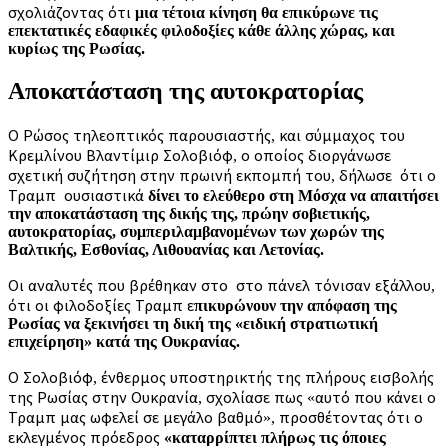
σχολιάζοντας ότι
μια τέτοια κίνηση θα επικύρωνε τις
επεκτατικές εδαφικές φιλοδοξίες κάθε άλλης χώρας, και
κυρίως της Ρωσίας.
Αποκατάσταση της αυτοκρατορίας
Ο Ρώσος τηλεοπτικός παρουσιαστής, και σύμμαχος του
Κρεμλίνου Βλαντίμιρ Σολοβιόφ, ο οποίος διοργάνωσε
σχετική συζήτηση στην πρωινή εκπομπή του, δήλωσε ότι ο
Τραμπ ουσιαστικά
δίνει το ελεύθερο στη Μόσχα να απαιτήσει
την αποκατάσταση της δικής της, πρώην σοβιετικής,
αυτοκρατορίας, συμπεριλαμβανομένων των χωρών της
Βαλτικής, Εσθονίας, Λιθουανίας και Λετονίας.
Οι αναλυτές που βρέθηκαν στο στο πάνελ τόνισαν εξάλλου,
ότι οι φιλοδοξίες Τραμπ ε
πικυρώνουν την απόφαση της
Ρωσίας να ξεκινήσει τη δική της «ειδική στρατιωτική
επιχείρηση» κατά της Ουκρανίας.
Ο Σολοβιόφ, ένθερμος υποστηρικτής της πλήρους εισβολής
της Ρωσίας στην Ουκρανία, σχολίασε πως «αυτό που κάνει ο
Τραμπ μας ωφελεί σε μεγάλο βαθμό», προσθέτοντας ότι ο
εκλεγμένος πρόεδρος
«καταρρίπτει πλήρως τις όποιες