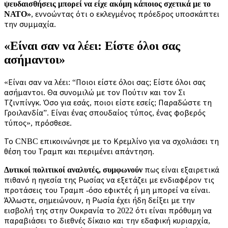
ψευδαισθήσεις μπορεί να είχε ακόμη κάποιος σχετικά με το
ΝΑΤΟ»
, εννοώντας ότι ο εκλεγμένος πρόεδρος υποσκάπτει
την συμμαχία.
«Είναι σαν να λέει: Είστε όλοι σας
ασήμαντοι»
«Είναι σαν να λέει: “Ποιοι είστε όλοι σας; Είστε όλοι σας
ασήμαντοι. Θα συνομιλώ με τον Πούτιν και τον Σι
Τζινπίνγκ. Όσο για εσάς, ποιοι είστε εσείς; Παραδώστε τη
Γροιλανδία”. Είναι ένας σπουδαίος τύπος, ένας φοβερός
τύπος», πρόσθεσε.
Το CNBC επικοινώνησε με το Κρεμλίνο για να σχολιάσει τη
θέση του Τραμπ και περιμένει απάντηση.
Δυτικοί πολιτικοί αναλυτές, συμφωνούν
πως είναι εξαιρετικά
πιθανό η ηγεσία της Ρωσίας να εξετάζει με ενδιαφέρον τις
προτάσεις του Τραμπ -όσο εφικτές ή μη μπορεί να είναι.
Άλλωστε, σημειώνουν, η Ρωσία έχει ήδη δείξει με την
εισβολή της στην Ουκρανία το 2022 ότι είναι πρόθυμη να
παραβιάσει το διεθνές δίκαιο και την εδαφική κυριαρχία,