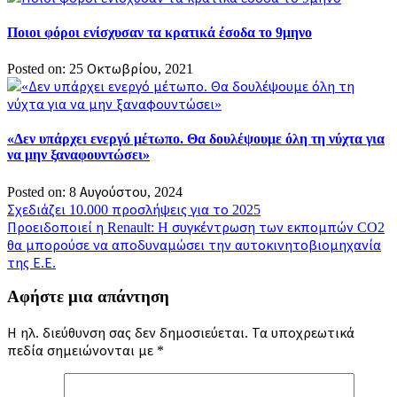
Ποιοι φόροι ενίσχυσαν τα κρατικά έσοδα το 9μηνο
Posted on: 25 Οκτωβρίου, 2021
«Δεν υπάρχει ενεργό μέτωπο. Θα δουλέψουμε όλη τη νύχτα για
να μην ξαναφουντώσει»
Posted on: 8 Αυγούστου, 2024
Πλοήγηση
Σχεδιάζει 10.000 προσλήψεις για το 2025
Προειδοποιεί η Renault: H συγκέντρωση των εκπομπών CO2
άρθρων
θα μπορούσε να αποδυναμώσει την αυτοκινητοβιομηχανία
της Ε.Ε.
Αφήστε μια απάντηση
Η ηλ. διεύθυνση σας δεν δημοσιεύεται.
Τα υποχρεωτικά
πεδία σημειώνονται με
*