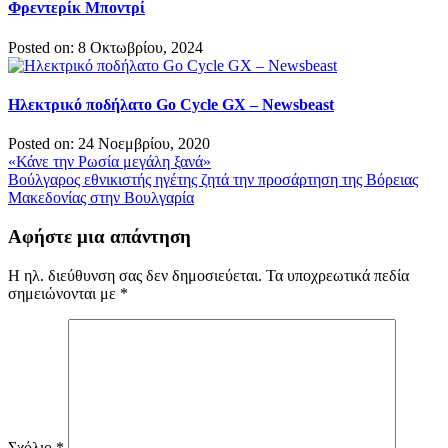
Φρεντερίκ Μποντρί
Posted on: 8 Οκτωβρίου, 2024
Ηλεκτρικό ποδήλατο Go Cycle GX – Newsbeast
Posted on: 24 Νοεμβρίου, 2020
Πλοήγηση
«Κάνε την Ρωσία μεγάλη ξανά»
Βούλγαρος εθνικιστής ηγέτης ζητά την προσάρτηση της Βόρειας
άρθρων
Μακεδονίας στην Βουλγαρία
Αφήστε μια απάντηση
Η ηλ. διεύθυνση σας δεν δημοσιεύεται.
Τα υποχρεωτικά πεδία
σημειώνονται με
*
Σχόλιο
*