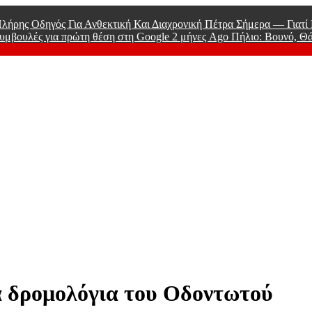
λήρης Οδηγός Για Ανθεκτική Και Διαχρονική Πέτρα Σήμερα — Γιατ
υμβουλές για πρώτη θέση στη Google
2 μήνες Ago
Πήλιο: Βουνό, Θ
 Men
α δρομολόγια του Οδοντωτού