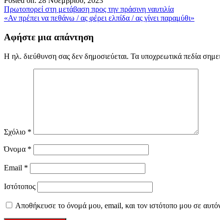
Posted on: 28 Νοεμβρίου, 2023
Πλοήγηση
Πρωτοπορεί στη μετάβαση προς την πράσινη ναυτιλία
«Αν πρέπει να πεθάνω / ας φέρει ελπίδα / ας γίνει παραμύθι»
άρθρων
Αφήστε μια απάντηση
Η ηλ. διεύθυνση σας δεν δημοσιεύεται.
Τα υποχρεωτικά πεδία σημε
Σχόλιο
*
Όνομα
*
Email
*
Ιστότοπος
Αποθήκευσε το όνομά μου, email, και τον ιστότοπο μου σε αυτό