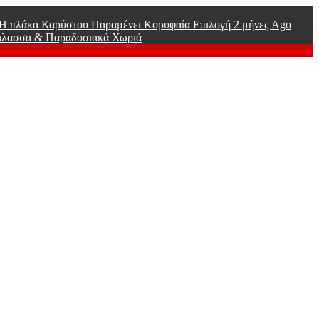
ί Η πλάκα Καρύστου Παραμένει Κορυφαία Επιλογή
2 μήνες Ago
άλασσα & Παραδοσιακά Χωριά