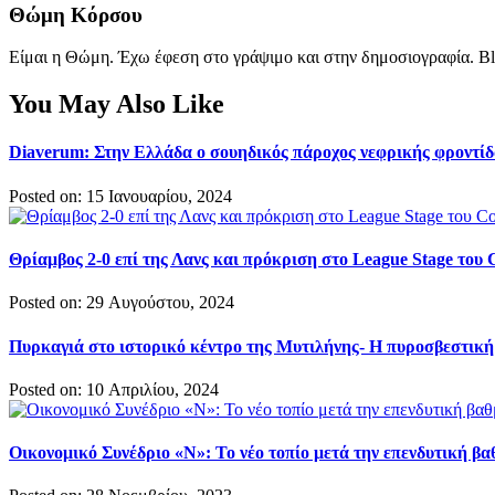
Θώμη Κόρσου
Είμαι η Θώμη. Έχω έφεση στο γράψιμο και στην δημοσιογραφία. Bl
You May Also Like
Diaverum: Στην Ελλάδα ο σουηδικός πάροχος νεφρικής φροντίδ
Posted on: 15 Ιανουαρίου, 2024
Θρίαμβος 2-0 επί της Λανς και πρόκριση στο League Stage του 
Posted on: 29 Αυγούστου, 2024
Πυρκαγιά στο ιστορικό κέντρο της Μυτιλήνης- Η πυροσβεστική
Posted on: 10 Απριλίου, 2024
Οικονομικό Συνέδριο «Ν»: Το νέο τοπίο μετά την επενδυτική βα