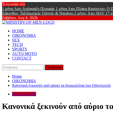
Skip
Τελευταία νέα
to
1 μήνα Ago
Απόφραξη Πειραιάς
1 μήνα Ago
Πλάκα Καρύστου: Ο Π
content
Ζάκυνθος: Ταξιδιωτικός Οδηγός & Ναυάγιο
2 μήνες Ago
SEO: 17 σ
Σάββατο, Αυγ 8, 2026
Ministry Of
Primary
Online Lifestyle περιοδικό για Aνδρες
HOME
Menu
ΟΙΚΟΝΟΜΙΑ
SEX
TECH
SPORTS
AUTO MOTO
CONTACT
Αναζήτηση
για:
Home
ΟΙΚΟΝΟΜΙΑ
Κανονικά ξεκινούν από αύριο τα δρομολόγια του Οδοντωτού
ΟΙΚΟΝΟΜΙΑ
Κανονικά ξεκινούν από αύριο τ