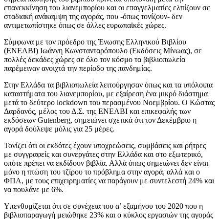
επανεκκίνηση του λιανεμπορίου και οι επαγγελματίες ελπίζουν σε
σταδιακή ανάκαμψη της αγοράς, που -όπως τονίζουν- δεν
αντιμετωπίστηκε όπως σε άλλες ευρωπαϊκές χώρες.
Σύμφωνα με τον πρόεδρο της Ένωσης Ελληνικού Βιβλίου
(ΕΝΕΛΒΙ) Ιωάννη Κωνστανταρόπουλο (Εκδόσεις Μίνωας), σε
πολλές δεκάδες χώρες σε όλο τον κόσμο τα βιβλιοπωλεία
παρέμειναν ανοιχτά την περίοδο της πανδημίας.
Στην Ελλάδα τα βιβλιοπωλεία λειτούργησαν όπως και τα υπόλοιπα
καταστήματα του λιανεμπορίου, με εξαίρεση ένα μικρό διάστημα
μετά το δεύτερο lockdown του περασμένου Νοεμβρίου. O Κώστας
Δαρδανός, μέλος του Δ.Σ. της ΕΝΕΛΒΙ και επικεφαλής των
εκδόσεων Gutenberg, σημειώνει σχετικά ότι τον Δεκέμβριο η
αγορά δούλεψε μόλις για 25 μέρες.
Τονίζει ότι οι εκδότες έχουν υποχρεώσεις, συμβάσεις και ρήτρες
με συγγραφείς και συνεργάτες στην Ελλάδα και στο εξωτερικό,
οπότε πρέπει να εκδίδουν βιβλία. Αλλά όπως σημειώνει δεν είναι
μόνο η πτώση του τζίρου το πρόβλημα στην αγορά, αλλά και ο
ΦΠΑ, με τους επιχειρηματίες να παράγουν με συντελεστή 24% και
να πουλάνε με 6%.
Υπενθυμίζεται ότι σε συνέχεια του α’ εξαμήνου του 2020 που η
βιβλιοπαραγωγή μειώθηκε 23% και ο κύκλος εργασιών της αγοράς