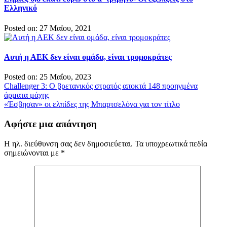
Ελληνικό
Posted on: 27 Μαΐου, 2021
Αυτή η ΑΕΚ δεν είναι ομάδα, είναι τρομοκράτες
Posted on: 25 Μαΐου, 2023
Πλοήγηση
Challenger 3: Ο βρετανικός στρατός αποκτά 148 προηγμένα
άρματα μάχης
άρθρων
«Έσβησαν» οι ελπίδες της Μπαρτσελόνα για τον τίτλο
Αφήστε μια απάντηση
Η ηλ. διεύθυνση σας δεν δημοσιεύεται.
Τα υποχρεωτικά πεδία
σημειώνονται με
*