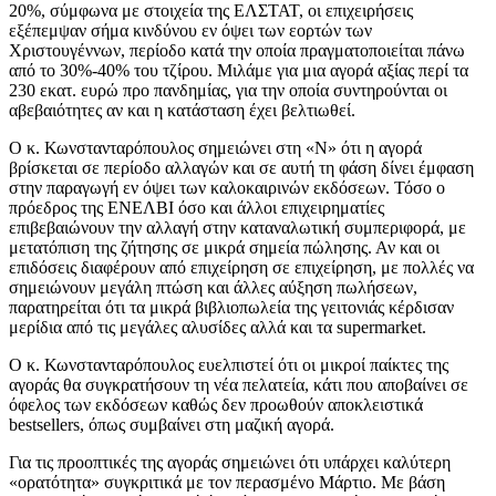
20%, σύμφωνα με στοιχεία της ΕΛΣΤΑΤ, οι επιχειρήσεις
εξέπεμψαν σήμα κινδύνου εν όψει των εορτών των
Χριστουγέννων, περίοδο κατά την οποία πραγματοποιείται πάνω
από το 30%-40% του τζίρου. Μιλάμε για μια αγορά αξίας περί τα
230 εκατ. ευρώ προ πανδημίας, για την οποία συντηρούνται οι
αβεβαιότητες αν και η κατάσταση έχει βελτιωθεί.
Ο κ. Κωνστανταρόπουλος σημειώνει στη «Ν» ότι η αγορά
βρίσκεται σε περίοδο αλλαγών και σε αυτή τη φάση δίνει έμφαση
στην παραγωγή εν όψει των καλοκαιρινών εκδόσεων. Τόσο ο
πρόεδρος της ΕΝΕΛΒΙ όσο και άλλοι επιχειρηματίες
επιβεβαιώνουν την αλλαγή στην καταναλωτική συμπεριφορά, με
μετατόπιση της ζήτησης σε μικρά σημεία πώλησης. Αν και οι
επιδόσεις διαφέρουν από επιχείρηση σε επιχείρηση, με πολλές να
σημειώνουν μεγάλη πτώση και άλλες αύξηση πωλήσεων,
παρατηρείται ότι τα μικρά βιβλιοπωλεία της γειτονιάς κέρδισαν
μερίδια από τις μεγάλες αλυσίδες αλλά και τα supermarket.
Ο κ. Κωνστανταρόπουλος ευελπιστεί ότι οι μικροί παίκτες της
αγοράς θα συγκρατήσουν τη νέα πελατεία, κάτι που αποβαίνει σε
όφελος των εκδόσεων καθώς δεν προωθούν αποκλειστικά
bestsellers, όπως συμβαίνει στη μαζική αγορά.
Για τις προοπτικές της αγοράς σημειώνει ότι υπάρχει καλύτερη
«ορατότητα» συγκριτικά με τον περασμένο Μάρτιο. Με βάση