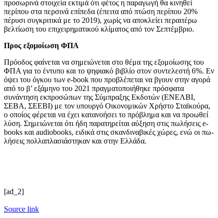
προσωρινά στοιχεία εκτιμά ότι φέτος η παραγωγή θα κινηθεί
περίπου στα περσινά επίπεδα (έπειτα από πτώση περίπου 20%
πέρυσι συγκριτικά με το 2019), χωρίς να αποκλείει περαιτέρω
βελτίωση του επιχειρηματικού κλίματος από τον Σεπτέμβριο.
Προς εξομοίωση ΦΠΑ
Πρόοδος φαίνεται να σημειώνεται στο θέμα της εξομοίωσης του
ΦΠΑ για το έντυπο και το ψηφιακό βιβλίο στον συντελεστή 6%. Εν
όψει του όγκου των e-book που προβλέπεται να βγουν στην αγορά
από το β’ εξάμηνο του 2021 πραγματοποιήθηκε πρόσφατα
συνάντηση εκπροσώπων της Σύμπραξης Εκδοτών (ΕΝΕΛΒΙ,
ΣΕΒΑ, ΣΕΕΒΙ) με τον υπουργό Οικονομικών Χρήστο Σταϊκούρα,
ο οποίος φέρεται να έχει κατανοήσει το πρόβλημα και να προωθεί
λύση. Σημειώνεται ότι ήδη παρατηρείται αύ­ξη­ση στις πω­λή­σεις e-
books και audiobooks, ειδικά στις σκαν­δι­να­βι­κές χώ­ρες, ενώ οι πω­
λή­σεις πολ­λα­πλα­σιά­στη­καν και στην Ελ­λά­δα.
[ad_2]
Source link