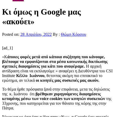
Κι όμως η Google μας
«ακούει»
Posted on:
28 Απριλίου, 2022
By :
Θώμη Κόρσου
[ad_1]
«Κ
άποιες φορές μετά από κάποια συζήτηση που κάνουμε,
βλέπουμε να εμφανίζονται στα μέσα κοινωνικής δικτύωσης
σχετικές διαφημίσεις για κάτι που αναφέραμε.
Η αρχική
αντίδραση είναι να εκπλαγούμε » αναφέρει η Διευθύντρια του CSI
Institute
Kέλλυ Ιωάννου
, θετοντας ακόμη πιο επιτακτικό το
ερώτημα, αν τελικά
οι κινητές μας συσκευές μας ακούν.
To θέμα ήρθε πρόσφατα ξανά στην επιφάνεια, μετα τις δηλώσεις
της κ. Ιωάννου ότι
βρέθηκαν χορηγούμενες διαφημίσεις
κεταμίνης μέσω των voice cookies των κινητών συσκευών
της
33χρονης, που κατηγορείται για τον θάνατο της κόρης της στην
Πάτρα.
Σύμφωνα με όσα έιπε η ίδια στην «Ν»:« η Google έχει αρκετές