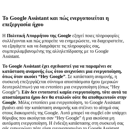
Το Google Assistant και πώς ενεργοποιείται η
επεξεργασία ήχου
Η
Πολιτική Απορρήτου της Google
εξηγεί ποιες πληροφορίες
συλλέγονται και πώς μπορείτε να ενημερώσετε, να διαχειριστείτε,
να εξαγάγετε και να διαγράψετε τις πληροφορίες σας,
συμπεριλαμβανομένης της αλληλεπίδρασης με το Google
Assistant.
Το Google Assistant έχει σχεδιαστεί για να παραμένει σε
κατάσταση αναμονής έως ότου ανιχνεύσει μια ενεργοποίηση,
όπως όταν ακούει “Hey Google”
. Σε κατάσταση αναμονής, η
συσκευή επεξεργάζεται σύντομα αποσπάσματα ήχου (μερικών
δευτερολέπτων) για να εντοπίσει μια ενεργοποίηση (όπως “Hey
Google”).
Εάν δεν εντοπιστεί καμία ενεργοποίηση, τότε αυτά τα
αποσπάσματα ήχου δεν θα σταλούν ούτε θα αποθηκευτούν στην
Google
. Μόλις εντοπίσει μια ενεργοποίηση, το Google Assistant
βγαίνει από την κατάσταση αναμονής και στέλνει το αίτημά σας
στους διακομιστές της Google. Αυτό μπορεί να συμβεί εάν υπάρχει
θόρυβος που ακούγεται σαν “Hey Google” ή μια ακούσια μη
αυτόματη ενεργοποίηση. Η ένδειξη κατάστασης στη συσκευή σας
σάς ενημερώνει πότε είναι ενεργοποιημένο το Google Assistant.