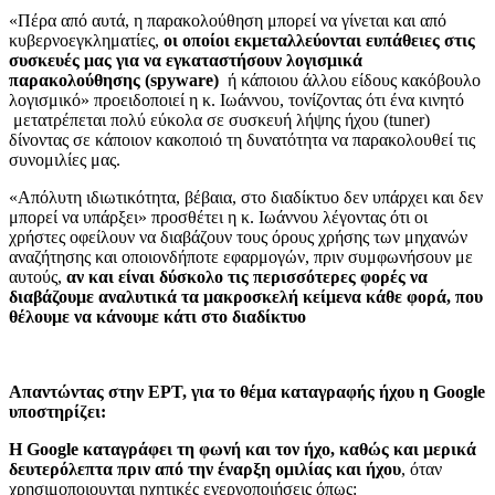
«Πέρα από αυτά, η παρακολούθηση μπορεί να γίνεται και από
κυβερνοεγκληματίες,
οι οποίοι εκμεταλλεύονται ευπάθειες στις
συσκευές μας για να εγκαταστήσουν λογισμικά
παρακολούθησης (spyware)
ή κάποιου άλλου είδους κακόβουλο
λογισμικό» προειδοποιεί η κ. Ιωάννου, τονίζοντας ότι ένα κινητό
μετατρέπεται πολύ εύκολα σε συσκευή λήψης ήχου (tuner)
δίνοντας σε κάποιον κακοποιό τη δυνατότητα να παρακολουθεί τις
συνομιλίες μας.
«Απόλυτη ιδιωτικότητα, βέβαια, στο διαδίκτυο δεν υπάρχει και δεν
μπορεί να υπάρξει» προσθέτει η κ. Ιωάννου λέγοντας ότι οι
χρήστες οφείλουν να διαβάζουν τους όρους χρήσης των μηχανών
αναζήτησης και οποιονδήποτε εφαρμογών, πριν συμφωνήσουν με
αυτούς,
αν και είναι δύσκολο τις περισσότερες φορές να
διαβάζουμε αναλυτικά τα μακροσκελή κείμενα κάθε φορά, που
θέλουμε να κάνουμε κάτι στο διαδίκτυο
Απαντώντας στην ΕΡΤ, για το θέμα καταγραφής ήχου η Google
υποστηρίζει:
Η Google καταγράφει τη φωνή και τον ήχο, καθώς και μερικά
δευτερόλεπτα πριν από την έναρξη ομιλίας και ήχου
, όταν
χρησιμοποιουνται ηχητικές ενεργοποιήσεις όπως: