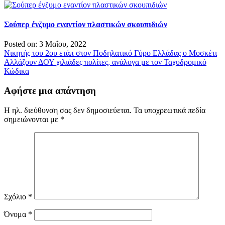
Σούπερ ένζυμο εναντίον πλαστικών σκουπιδιών
Posted on: 3 Μαΐου, 2022
Πλοήγηση
Νικητής του 2ου ετάπ στον Ποδηλατικό Γύρο Ελλάδας ο Μοσκέτι
Αλλάζουν ΔΟΥ χιλιάδες πολίτες, ανάλογα με τον Ταχυδρομικό
άρθρων
Κώδικα
Αφήστε μια απάντηση
Η ηλ. διεύθυνση σας δεν δημοσιεύεται.
Τα υποχρεωτικά πεδία
σημειώνονται με
*
Σχόλιο
*
Όνομα
*