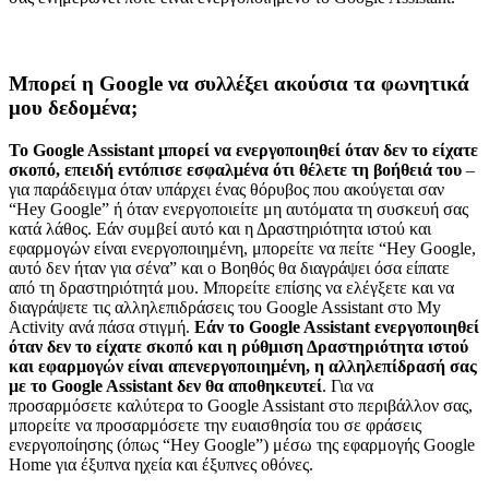
Μπορεί η Google να συλλέξει ακούσια τα φωνητικά
μου δεδομένα;
Το Google Assistant μπορεί να ενεργοποιηθεί όταν δεν το είχατε
σκοπό, επειδή εντόπισε εσφαλμένα ότι θέλετε τη βοήθειά του
–
για παράδειγμα όταν υπάρχει ένας θόρυβος που ακούγεται σαν
“Hey Google” ή όταν ενεργοποιείτε μη αυτόματα τη συσκευή σας
κατά λάθος. Εάν συμβεί αυτό και η Δραστηριότητα ιστού και
εφαρμογών είναι ενεργοποιημένη, μπορείτε να πείτε “Hey Google,
αυτό δεν ήταν για σένα” και ο Βοηθός θα διαγράψει όσα είπατε
από τη δραστηριότητά μου. Μπορείτε επίσης να ελέγξετε και να
διαγράψετε τις αλληλεπιδράσεις του Google Assistant στο My
Activity ανά πάσα στιγμή.
Εάν το Google Assistant ενεργοποιηθεί
όταν δεν το είχατε σκοπό και η ρύθμιση Δραστηριότητα ιστού
και εφαρμογών είναι απενεργοποιημένη, η αλληλεπίδρασή σας
με το Google Assistant δεν θα αποθηκευτεί
. Για να
προσαρμόσετε καλύτερα το Google Assistant στο περιβάλλον σας,
μπορείτε να προσαρμόσετε την ευαισθησία του σε φράσεις
ενεργοποίησης (όπως “Hey Google”) μέσω της εφαρμογής Google
Home για έξυπνα ηχεία και έξυπνες οθόνες.