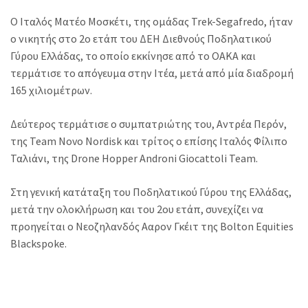
Ο Ιταλός Ματέο Μοσκέτι, της ομάδας Trek-Segafredo, ήταν
ο νικητής στο 2ο ετάπ του ΔΕΗ
Διεθνούς Ποδηλατικού
Γύρου Ελλάδας, το οποίο εκκίνησε από το ΟΑΚΑ και
τερμάτισε το απόγευμα στην Ιτέα, μετά από μία διαδρομή
165 χιλιομέτρων.
Δεύτερος τερμάτισε ο συμπατριώτης του, Αντρέα Περόν,
της Team Novo Nordisk και τρίτος ο επίσης Ιταλός Φίλιπο
Ταλιάνι, της Drone Hopper Androni Giocattoli Team.
Στη γενική κατάταξη του Ποδηλατικού Γύρου της Ελλάδας,
μετά την ολοκλήρωση και του 2ου ετάπ, συνεχίζει να
προηγείται ο Νεοζηλανδός Ααρον Γκέιτ της Bolton Equities
Blackspoke.