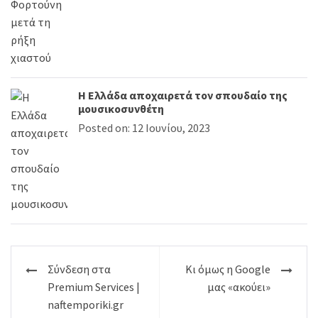
Η Ελλάδα αποχαιρετά τον σπουδαίο της
μουσικοσυνθέτη
Posted on: 12 Ιουνίου, 2023
Πλοήγηση
Σύνδεση στα
Κι όμως η Google
άρθρων
Premium Services |
μας «ακούει»
naftemporiki.gr