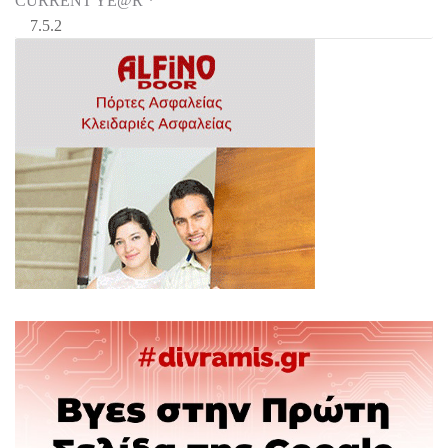
CURRENT YE@R
*