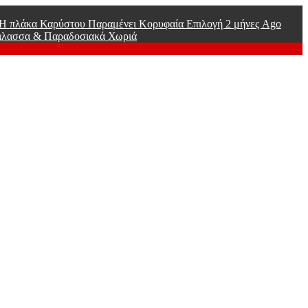
ί Η πλάκα Καρύστου Παραμένει Κορυφαία Επιλογή
2 μήνες Ago
άλασσα & Παραδοσιακά Χωριά