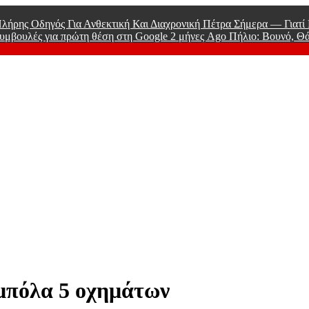
λήρης Οδηγός Για Ανθεκτική Και Διαχρονική Πέτρα Σήμερα — Γιατ
υμβουλές για πρώτη θέση στη Google
2 μήνες Ago
Πήλιο: Βουνό, Θ
 Men
μπόλα 5 οχημάτων