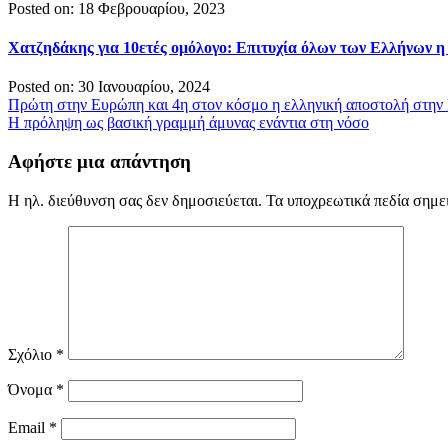
Posted on: 18 Φεβρουαρίου, 2023
Χατζηδάκης για 10ετές ομόλογο: Επιτυχία όλων των Ελλήνων η 
Posted on: 30 Ιανουαρίου, 2024
Πλοήγηση
Πρώτη στην Ευρώπη και 4η στον κόσμο η ελληνική αποστολή στην
H πρόληψη ως βασική γραμμή άμυνας ενάντια στη νόσο
άρθρων
Αφήστε μια απάντηση
Η ηλ. διεύθυνση σας δεν δημοσιεύεται.
Τα υποχρεωτικά πεδία σημε
Σχόλιο
*
Όνομα
*
Email
*