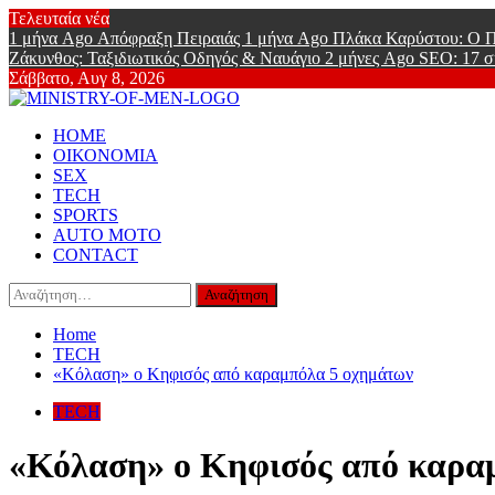
Skip
Τελευταία νέα
to
1 μήνα Ago
Απόφραξη Πειραιάς
1 μήνα Ago
Πλάκα Καρύστου: Ο Π
content
Ζάκυνθος: Ταξιδιωτικός Οδηγός & Ναυάγιο
2 μήνες Ago
SEO: 17 σ
Σάββατο, Αυγ 8, 2026
Ministry Of
Primary
Online Lifestyle περιοδικό για Aνδρες
HOME
Menu
ΟΙΚΟΝΟΜΙΑ
SEX
TECH
SPORTS
AUTO MOTO
CONTACT
Αναζήτηση
για:
Home
TECH
«Κόλαση» ο Κηφισός από καραμπόλα 5 οχημάτων
TECH
«Κόλαση» ο Κηφισός από καρα