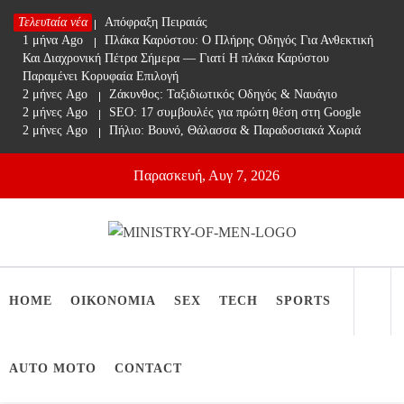
Skip
Τελευταία νέα
1 μήνα Ago
Απόφραξη Πειραιάς
to
1 μήνα Ago
Πλάκα Καρύστου: Ο Πλήρης Οδηγός Για Ανθεκτική
content
Και Διαχρονική Πέτρα Σήμερα — Γιατί Η πλάκα Καρύστου
Παραμένει Κορυφαία Επιλογή
2 μήνες Ago
Ζάκυνθος: Ταξιδιωτικός Οδηγός & Ναυάγιο
2 μήνες Ago
SEO: 17 συμβουλές για πρώτη θέση στη Google
2 μήνες Ago
Πήλιο: Βουνό, Θάλασσα & Παραδοσιακά Χωριά
Παρασκευή, Αυγ 7, 2026
Ministry Of Men
Online Lifestyle περιοδικό για Aνδρες
HOME
ΟΙΚΟΝΟΜΙΑ
SEX
TECH
SPORTS
AUTO MOTO
CONTACT