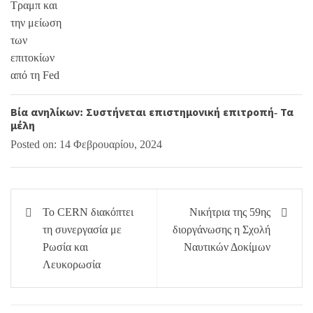
Βία ανηλίκων: Συστήνεται επιστημονική επιτροπή- Τα
μέλη
Posted on: 14 Φεβρουαρίου, 2024
Πλοήγηση
To CERN διακόπτει
Νικήτρια της 59ης
άρθρων
τη συνεργασία με
διοργάνωσης η Σχολή
Ρωσία και
Ναυτικών Δοκίμων
Λευκορωσία