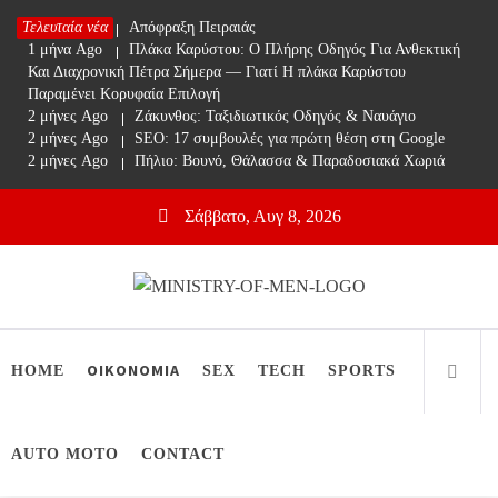
Skip
Τελευταία νέα
1 μήνα Ago
Απόφραξη Πειραιάς
to
1 μήνα Ago
Πλάκα Καρύστου: Ο Πλήρης Οδηγός Για Ανθεκτική
content
Και Διαχρονική Πέτρα Σήμερα — Γιατί Η πλάκα Καρύστου
Παραμένει Κορυφαία Επιλογή
2 μήνες Ago
Ζάκυνθος: Ταξιδιωτικός Οδηγός & Ναυάγιο
2 μήνες Ago
SEO: 17 συμβουλές για πρώτη θέση στη Google
2 μήνες Ago
Πήλιο: Βουνό, Θάλασσα & Παραδοσιακά Χωριά
Σάββατο, Αυγ 8, 2026
Ministry Of Men
Online Lifestyle περιοδικό για Aνδρες
HOME
ΟΙΚΟΝΟΜΙΑ
SEX
TECH
SPORTS
AUTO MOTO
CONTACT