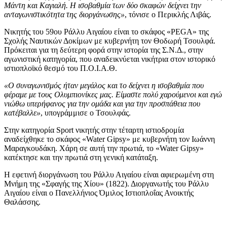
Μάντη και Καγιαλή. Η ισοβαθμία των δύο σκαφών δείχνει την
ανταγωνιστικότητα της διοργάνωσης»
, τόνισε ο Περικλής Λιβάς.
Νικητής του 59ου Ράλλυ Αιγαίου είναι το σκάφος «PEGA» της
Σχολής Ναυτικών Δοκίμων με κυβερνήτη τον Θοδωρή Τσουλφά.
Πρόκειται για τη δεύτερη φορά στην ιστορία της Σ.Ν.Δ., στην
αγωνιστική κατηγορία, που αναδεικνύεται νικήτρια στον ιστορικό
ιστιοπλοϊκό θεσμό του Π.Ο.Ι.Α.Θ.
«Ο συναγωνισμός ήταν μεγάλος και το δείχνει η ισοβαθμία που
φέραμε με τους Ολυμπιονίκες μας. Είμαστε πολύ χαρούμενοι και εγώ
νιώθω υπερήφανος για την ομάδα και για την προσπάθεια που
κατέβαλλε»
, υπογράμμισε ο Τσουλφάς.
Στην κατηγορία Sport νικητής στην τέταρτη ιστιοδρομία
αναδείχθηκε το σκάφος «Water Gipsy» με κυβερνήτη τον Ιωάννη
Μαραγκουδάκη. Χάρη σε αυτή την πρωτιά, το «Water Gipsy»
κατέκτησε και την πρωτιά στη γενική κατάταξη.
Η εφετινή διοργάνωση του Ράλλυ Αιγαίου είναι αφιερωμένη στη
Μνήμη της «Σφαγής της Χίου» (1822). Διοργανωτής του Ράλλυ
Αιγαίου είναι ο Πανελλήνιος Όμιλος Ιστιοπλοΐας Ανοικτής
Θαλάσσης.