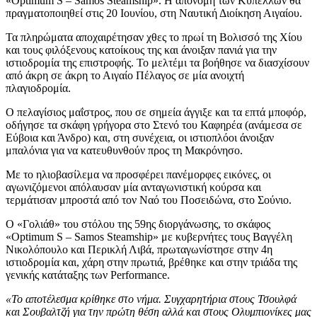
«Optimum S – Samos Steamship». Η απονομή των Κυπέλλων θα
πραγματοποιηθεί στις 20 Ιουνίου, στη Ναυτική Διοίκηση Αιγαίου.
Τα πληρώματα αποχαιρέτησαν χθες το πρωί τη Βολισσό της Χίου
και τους φιλόξενους κατοίκους της και άνοιξαν πανιά για την
ιστιοδρομία της επιστροφής. Το μελτέμι τα βοήθησε να διασχίσουν
από άκρη σε άκρη το Αιγαίο Πέλαγος σε μία ανοιχτή
πλαγιοδρομία.
Ο πελαγίσιος μαΐστρος, που σε σημεία άγγιξε και τα επτά μποφόρ,
οδήγησε τα σκάφη γρήγορα στο Στενό του Καφηρέα (ανάμεσα σε
Εύβοια και Άνδρο) και, στη συνέχεια, οι ιστιοπλόοι άνοιξαν
μπαλόνια για να κατευθυνθούν προς τη Μακρόνησο.
Με το ηλιοβασίλεμα να προσφέρει πανέμορφες εικόνες, οι
αγωνιζόμενοι απόλαυσαν μία ανταγωνιστική κούρσα και
τερμάτισαν μπροστά από τον Ναό του Ποσειδώνα, στο Σούνιο.
Ο «Γολιάθ» του στόλου της 59ης διοργάνωσης, το σκάφος
«Optimum S – Samos Steamship» με κυβερνήτες τους Βαγγέλη
Νικολόπουλο και Περικλή Λιβά, πρωταγωνίστησε στην 4η
ιστιοδρομία και, χάρη στην πρωτιά, βρέθηκε και στην τριάδα της
γενικής κατάταξης των Performance.
«Το αποτέλεσμα κρίθηκε στο νήμα. Συγχαρητήρια στους Τσουλφά
και Σουβαλτζή για την πρώτη θέση αλλά και στους Ολυμπιονίκες μας