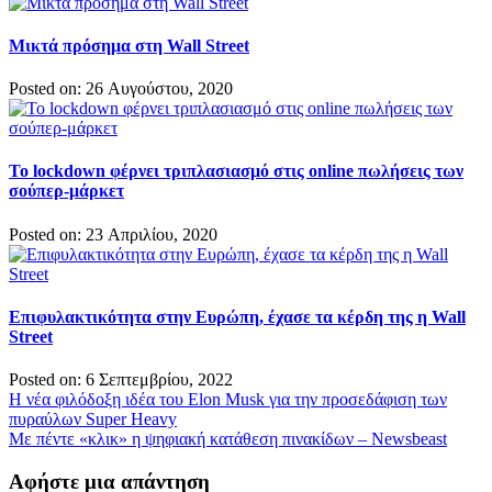
Μικτά πρόσημα στη Wall Street
Posted on: 26 Αυγούστου, 2020
To lockdown φέρνει τριπλασιασμό στις online πωλήσεις των
σούπερ-μάρκετ
Posted on: 23 Απριλίου, 2020
Επιφυλακτικότητα στην Ευρώπη, έχασε τα κέρδη της η Wall
Street
Posted on: 6 Σεπτεμβρίου, 2022
Πλοήγηση
Η νέα φιλόδοξη ιδέα του Elon Musk για την προσεδάφιση των
πυραύλων Super Heavy
άρθρων
Με πέντε «κλικ» η ψηφιακή κατάθεση πινακίδων – Newsbeast
Αφήστε μια απάντηση