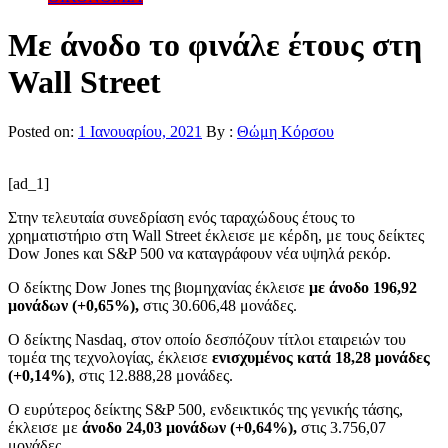
Με άνοδο το φινάλε έτους στη
Wall Street
Posted on:
1 Ιανουαρίου, 2021
By :
Θώμη Κόρσου
[ad_1]
Στην τελευταία συνεδρίαση ενός ταραχώδους έτους το
χρηματιστήριο στη Wall Street έκλεισε με κέρδη, με τους δείκτες
Dow Jones
και S&P 500 να καταγράφουν νέα υψηλά ρεκόρ.
Ο δείκτης Dow Jones της βιομηχανίας έκλεισε
με άνοδο 196,92
μονάδων (+0,65%),
στις 30.606,48 μονάδες.
Ο δείκτης Nasdaq,
στον οποίο δεσπόζουν τίτλοι εταιρειών του
τομέα της τεχνολογίας, έκλεισε
ενισχυμένος κατά 18,28 μονάδες
(+0,14%)
, στις 12.888,28 μονάδες.
Ο ευρύτερος δείκτης S&P 500, ενδεικτικός της γενικής τάσης,
έκλεισε με
άνοδο 24,03 μονάδων (+0,64%),
στις 3.756,07
μονάδες.