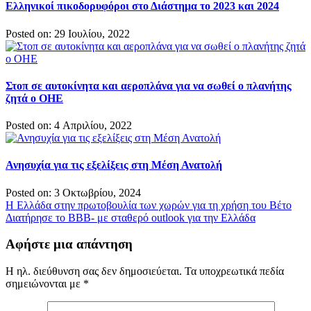
Ελληνικοί πικοδορυφόροι στο Διάστημα το 2023 και 2024
Posted on: 29 Ιουλίου, 2022
Στοπ σε αυτοκίνητα και αεροπλάνα για να σωθεί ο πλανήτης
ζητά ο ΟΗΕ
Posted on: 4 Απριλίου, 2022
Ανησυχία για τις εξελίξεις στη Μέση Ανατολή
Posted on: 3 Οκτωβρίου, 2024
Πλοήγηση
Η Ελλάδα στην πρωτοβουλία των χωρών για τη χρήση του Βέτο
Διατήρησε το ΒΒΒ- με σταθερό outlook για την Ελλάδα
άρθρων
Αφήστε μια απάντηση
Η ηλ. διεύθυνση σας δεν δημοσιεύεται.
Τα υποχρεωτικά πεδία
σημειώνονται με
*