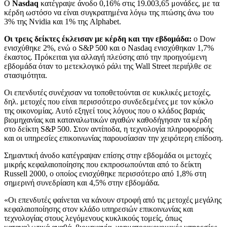
Ο
Nasdaq
κατέγραψε άνοδο 0,16% στις 19.003,65 μονάδες, με τα
κέρδη ωστόσο να είναι συγκρατημένα λόγω της πτώσης άνω του
3% της Nvidia και 1% της Alphabet.
Οι τρεις δείκτες έκλεισαν με κέρδη και την εβδομάδα:
ο Dow
ενισχύθηκε 2%, ενώ ο S&P 500 και ο Nasdaq ενισχύθηκαν 1,7%
έκαστος. Πρόκειται για αλλαγή πλεύσης από την προηγούμενη
εβδομάδα όταν το μετεκλογικό ράλι της Wall Street περιήλθε σε
στασιμότητα.
Οι επενδυτές συνέχισαν να τοποθετούνται σε κυκλικές μετοχές,
δηλ. μετοχές που είναι περισσότερο συνδεδεμένες με τον κύκλο
της οικονομίας. Αυτό εξηγεί τους λόγους που ο κλάδος βαριάς
βιομηχανίας και καταναλωτικών αγαθών καθοδήγησαν τα κέρδη
στο δείκτη S&P 500. Στον αντίποδα, η τεχνολογία πληροφορικής
και οι υπηρεσίες επικοινωνίας παρουσίασαν την χειρότερη επίδοση.
Σημαντική άνοδο κατέγραψαν επίσης στην εβδομάδα οι μετοχές
μικρής κεφαλαιοποίησης που εκπροσωπούνται από το δείκτη
Russell 2000, ο οποίος ενισχύθηκε περισσότερο από 1,8% στη
σημερινή συνεδρίαση και 4,5% στην εβδομάδα.
«Οι επενδυτές φαίνεται να κάνουν στροφή από τις μετοχές μεγάλης
κεφαλαιοποίησης στον κλάδο υπηρεσιών επικοινωνίας και
τεχνολογίας στους λεγόμενους κυκλικούς τομείς, όπως