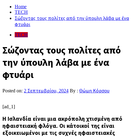
για:
Home
TECH
Σώζοντας τους πολίτες από την ύπουλη λάβα με ένα
φτυάρι
TECH
Σώζοντας τους πολίτες από
την ύπουλη λάβα με ένα
φτυάρι
Posted on:
2 Σεπτεμβρίου, 2024
By :
Θώμη Κόρσου
[ad_1]
Η Ισλανδία είναι μια ακρόπολη χτισμένη από
ηφαιστειακή φλόγα. Οι κάτοικοί της είναι
εξοικειωμένοι με τις συχνές ηφαιστειακές