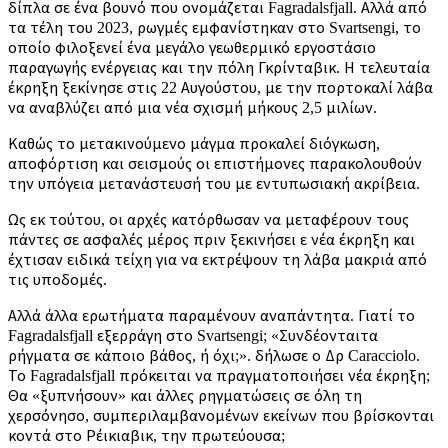
δίπλα σε ένα βουνό που ονομάζεται Fagradalsfjall. Αλλά από
τα τέλη του 2023, ρωγμές εμφανίστηκαν στο Svartsengi, το
οποίο φιλοξενεί ένα μεγάλο γεωθερμικό εργοστάσιο
παραγωγής ενέργειας και την πόλη Γκρίνταβικ. Η τελευταία
έκρηξη ξεκίνησε στις 22 Αυγούστου, με την πορτοκαλί λάβα
να αναβλύζει από μια νέα σχισμή μήκους 2,5 μιλίων.
Καθώς το μετακινούμενο μάγμα προκαλεί διόγκωση,
αποφόρτιση και σεισμούς οι επιστήμονες παρακολουθούν
την υπόγεια μετανάστευσή του με εντυπωσιακή ακρίβεια.
Ως εκ τούτου, οι αρχές κατόρθωσαν να μεταφέρουν τους
πάντες σε ασφαλές μέρος πριν ξεκινήσει ε νέα έκρηξη και
έχτισαν ειδικά τείχη για να εκτρέψουν τη λάβα μακριά από
τις υποδομές.
Αλλά άλλα ερωτήματα παραμένουν αναπάντητα. Γιατί το
Fagradalsfjall εξερράγη στο Svartsengi; «Συνδέονταιτα
ρήγματα σε κάποιο βάθος, ή όχι;». δήλωσε ο Δρ Caracciolo.
Το Fagradalsfjall πρόκειται να πραγματοποιήσει νέα έκρηξη;
Θα «ξυπνήσουν» και άλλες ρηγματώσεις σε όλη τη
χερσόνησο, συμπεριλαμβανομένων εκείνων που βρίσκονται
κοντά στο Ρέικιαβικ, την πρωτεύουσα;