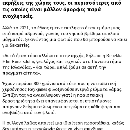
εκρήξεις της χώρας τους, οι περισσότερες από
τις οποίες είναι μάλλον όμορφες παρά
ενοχλητικές.
Αλλά το 2021, το έθνος έμεινε έκπληκτο όταν τμήμα μιας
από καιρό αδρανούς γωνιάς του νησιού βρέθηκε σε κλοιό
μάγματός, ξεκινώντας μια φωτιάς που θα μπορούσε να καίει
για δεκαετίες.
«Αυτό ήταν τόσο αλλόκοτο στην αρχή», δήλωσε η Rebekka
Hlin Runarsdottir, γεωλόγος και τεχνικός στο Πανεπιστήμιο
της Ισλανδίας. «Και τώρα, απλά ζούμε σε αυτή την
πραγματικότητα».
Έχουν περάσει 800 χρόνια από τότε που η νοτιοδυτική
χερσόνησος Reykjanes φιλοξενούσε ενεργά ρεύματα λάβας.
Ελπίζοντας να ανακαλύψουν γιατί η ηφαιστειακή
δραστηριότητα έχει επανεμφανιστεί οι επιστήμονες
παίρνουν δείγματα λιωμένου πετρώματος κάθε φορά που
αναβλύζει από τον φλοιό.
Η συλλογή λάβας απαιτεί μια ιδιαίτερη προσπάθεια, καθώς
δεν υπάρχει η τεχνολογία ώστε να γίνει ακίνδυνα.