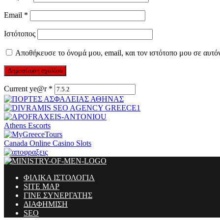
Email
*
Ιστότοπος
Αποθήκευσε το όνομά μου, email, και τον ιστότοπο μου σε αυτό
Current ye@r
*
Athens Escorts
Canada Online Casino Slots
ΦΙΛΙΚΑ ΙΣΤΟΛΟΓΙΑ
SITE MAP
ΓΙΝΕ ΣΥΝΕΡΓΑΤΗΣ
ΔΙΑΦΗΜΙΣΗ
SEO