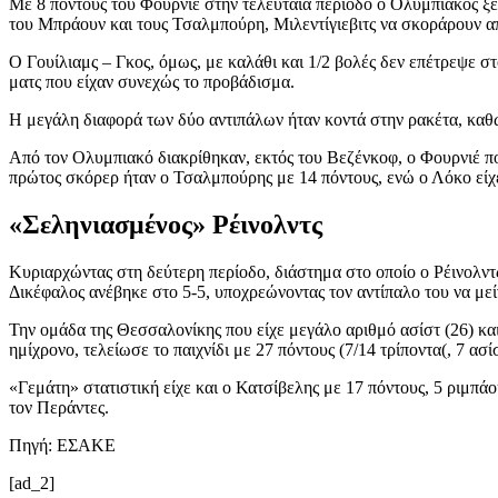
Με 8 πόντους του Φουρνιέ στην τελευταία περίοδο ο Ολυμπιακός ξέ
του Μπράουν και τους Τσαλμπούρη, Μιλεντίγιεβιτς να σκοράρουν από 
Ο Γουίλιαμς – Γκος, όμως, με καλάθι και 1/2 βολές δεν επέτρεψε στ
ματς που είχαν συνεχώς το προβάδισμα.
Η μεγάλη διαφορά των δύο αντιπάλων ήταν κοντά στην ρακέτα, καθώς
Από τον Ολυμπιακό διακρίθηκαν, εκτός του Βεζένκοφ, ο Φουρνιέ που
πρώτος σκόρερ ήταν ο Τσαλμπούρης με 14 πόντους, ενώ ο Λόκο είχε 
«Σεληνιασμένος» Ρέινολντς
Κυριαρχώντας στη δεύτερη περίοδο, διάστημα στο οποίο ο Ρέινολντ
Δικέφαλος ανέβηκε στο 5-5, υποχρεώνοντας τον αντίπαλο του να μείν
Την ομάδα της Θεσσαλονίκης που είχε μεγάλο αριθμό ασίστ (26) κα
ημίχρονο, τελείωσε το παιχνίδι με 27 πόντους (7/14 τρίποντα(, 7 ασί
«Γεμάτη» στατιστική είχε και ο Κατσίβελης με 17 πόντους, 5 ριμπά
τον Περάντες.
Πηγή: ΕΣΑΚΕ
[ad_2]