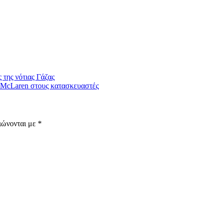
 της νότιας Γάζας
η McLaren στους κατασκευαστές
ιώνονται με
*