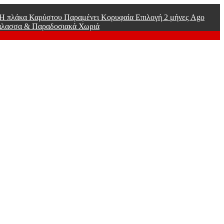
ί Η πλάκα Καρύστου Παραμένει Κορυφαία Επιλογή
2 μήνες Ago
άλασσα & Παραδοσιακά Χωριά