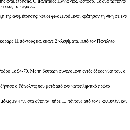
 της αναμέτρησης. Ο μαχητικός Πανιώνιος, ωστόσο, με δύο τρίποντα
ο τέλος του αγώνα.
ξη της αναμέτρησης) και οι φιλοξενούμενοι κράτησαν τη νίκη σε ένα
σκόραρε 11 πόντους και έκανε 2 κλεψίματα. Από τον Πανιώνιο
δου με 94-70. Με τη δεύτερη συνεχόμενη εντός έδρας νίκη του, ο
οδήγησε ο Ρέινολντς που μετά από ένα καταπληκτικό πρώτο
 μόλις 39,47% στα δίποντα, πήρε 13 πόντους από τον Γκαλβανίνι και