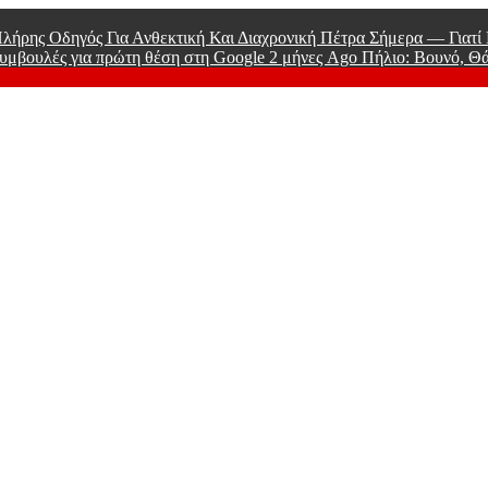
λήρης Οδηγός Για Ανθεκτική Και Διαχρονική Πέτρα Σήμερα — Γιατ
υμβουλές για πρώτη θέση στη Google
2 μήνες Ago
Πήλιο: Βουνό, Θ
 Men
»