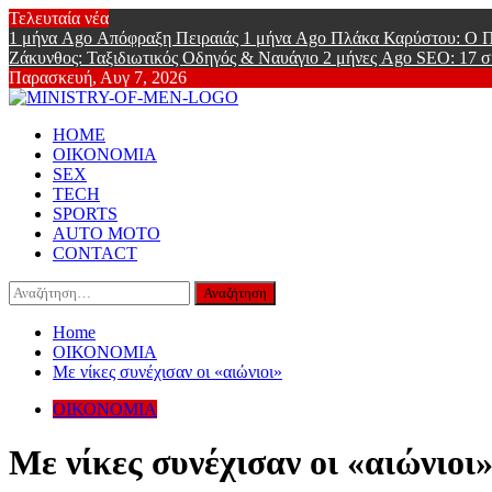
Skip
Τελευταία νέα
to
1 μήνα Ago
Απόφραξη Πειραιάς
1 μήνα Ago
Πλάκα Καρύστου: Ο Π
content
Ζάκυνθος: Ταξιδιωτικός Οδηγός & Ναυάγιο
2 μήνες Ago
SEO: 17 σ
Παρασκευή, Αυγ 7, 2026
Ministry Of
Primary
Online Lifestyle περιοδικό για Aνδρες
HOME
Menu
ΟΙΚΟΝΟΜΙΑ
SEX
TECH
SPORTS
AUTO MOTO
CONTACT
Αναζήτηση
για:
Home
ΟΙΚΟΝΟΜΙΑ
Με νίκες συνέχισαν οι «αιώνιοι»
ΟΙΚΟΝΟΜΙΑ
Με νίκες συνέχισαν οι «αιώνιοι