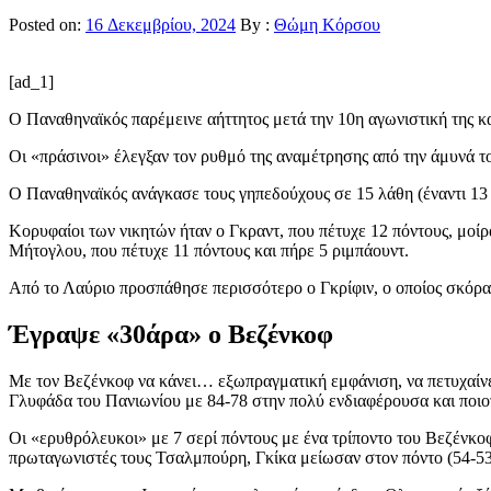
Posted on:
16 Δεκεμβρίου, 2024
By :
Θώμη Κόρσου
[ad_1]
Ο Παναθηναϊκός παρέμεινε αήττητος μετά την 10η αγωνιστική της κ
Οι «πράσινοι» έλεγξαν τον ρυθμό της αναμέτρησης από την άμυνά το
Ο Παναθηναϊκός ανάγκασε τους γηπεδούχους σε 15 λάθη (έναντι 13 δ
Κορυφαίοι των νικητών ήταν ο Γκραντ, που πέτυχε 12 πόντους, μοίρ
Μήτογλου, που πέτυχε 11 πόντους και πήρε 5 ριμπάουντ.
Από το Λαύριο προσπάθησε περισσότερο ο Γκρίφιν, ο οποίος σκόραρ
Έγραψε «30άρα» ο Βεζένκοφ
Με τον Βεζένκοφ να κάνει… εξωπραγματική εμφάνιση, να πετυχαίνει 
Γλυφάδα του Πανιωνίου με 84-78 στην πολύ ενδιαφέρουσα και ποιοτ
Οι «ερυθρόλευκοι» με 7 σερί πόντους με ένα τρίποντο του Βεζένκο
πρωταγωνιστές τους Τσαλμπούρη, Γκίκα μείωσαν στον πόντο (54-53)