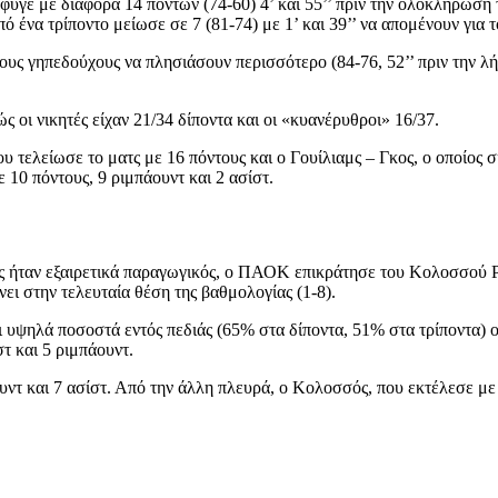
φυγε με διαφορά 14 πόντων (74-60) 4’ και 55’’ πριν την ολοκλήρωση
ένα τρίποντο μείωσε σε 7 (81-74) με 1’ και 39’’ να απομένουν για τ
ους γηπεδούχους να πλησιάσουν περισσότερο (84-76, 52’’ πριν την λή
 οι νικητές είχαν 21/34 δίποντα και οι «κυανέρυθροι» 16/37.
 τελείωσε το ματς με 16 πόντους και ο Γουίλιαμς – Γκος, ο οποίος 
10 πόντους, 9 ριμπάουντ και 2 ασίστ.
ς ήταν εξαιρετικά παραγωγικός, ο ΠΑΟΚ επικράτησε του Κολοσσού Ρό
ει στην τελευταία θέση της βαθμολογίας (1-8).
ι υψηλά ποσοστά εντός πεδιάς (65% στα δίποντα, 51% στα τρίποντα) 
στ και 5 ριμπάουντ.
ουντ και 7 ασίστ. Από την άλλη πλευρά, ο Κολοσσός, που εκτέλεσε με