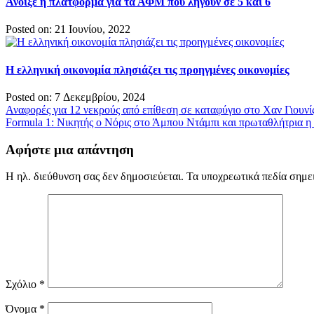
Άνοιξε η πλατφόρμα για τα ΑΦΜ που λήγουν σε 5 και 6
Posted on: 21 Ιουνίου, 2022
Η ελληνική οικονομία πλησιάζει τις προηγμένες οικονομίες
Posted on: 7 Δεκεμβρίου, 2024
Πλοήγηση
Αναφορές για 12 νεκρούς από επίθεση σε καταφύγιο στο Χαν Γιουνίς
Formula 1: Νικητής ο Νόρις στο Άμπου Ντάμπι και πρωταθλήτρια 
άρθρων
Αφήστε μια απάντηση
Η ηλ. διεύθυνση σας δεν δημοσιεύεται.
Τα υποχρεωτικά πεδία σημε
Σχόλιο
*
Όνομα
*