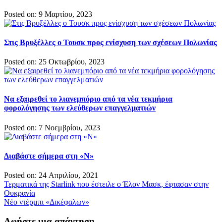
Posted on: 9 Μαρτίου, 2023
Στις Βρυξέλλες ο Τουσκ προς ενίσχυση των σχέσεων Πολωνίας
Posted on: 25 Οκτωβρίου, 2023
Να εξαιρεθεί το λιανεμπόριο από τα νέα τεκμήρια
φορολόγησης των ελεύθερων επαγγελματιών
Posted on: 7 Νοεμβρίου, 2023
Διαβάστε σήμερα στη «Ν»
Posted on: 24 Απριλίου, 2021
Πλοήγηση
Τερματικά της Starlink που έστειλε ο Έλον Μασκ, έφτασαν στην
Ουκρανία
άρθρων
Νέο ντέρμπι «Δικέφαλων»
Αφήστε μια απάντηση