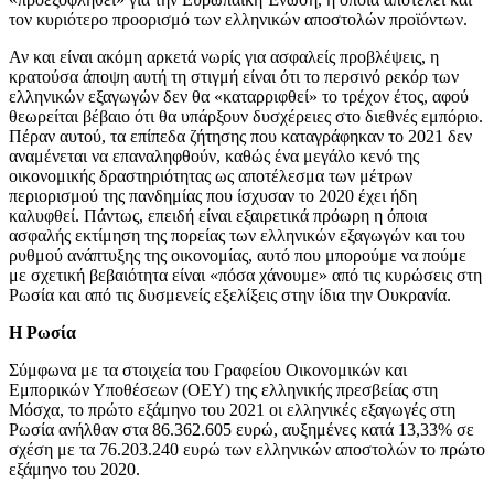
τον κυριότερο προορισμό των ελληνικών αποστολών προϊόντων.
Αν και είναι ακόμη αρκετά νωρίς για ασφαλείς προβλέψεις, η
κρατούσα άποψη αυτή τη στιγμή είναι ότι το περσινό ρεκόρ των
ελληνικών εξαγωγών δεν θα «καταρριφθεί» το τρέχον έτος, αφού
θεωρείται βέβαιο ότι θα υπάρξουν δυσχέρειες στο διεθνές εμπόριο.
Πέραν αυτού, τα επίπεδα ζήτησης που καταγράφηκαν το 2021 δεν
αναμένεται να επαναληφθούν, καθώς ένα μεγάλο κενό της
οικονομικής δραστηριότητας ως αποτέλεσμα των μέτρων
περιορισμού της πανδημίας που ίσχυσαν το 2020 έχει ήδη
καλυφθεί. Πάντως, επειδή είναι εξαιρετικά πρόωρη η όποια
ασφαλής εκτίμηση της πορείας των ελληνικών εξαγωγών και του
ρυθμού ανάπτυξης της οικονομίας, αυτό που μπορούμε να πούμε
με σχετική βεβαιότητα είναι «πόσα χάνουμε» από τις κυρώσεις στη
Ρωσία και από τις δυσμενείς εξελίξεις στην ίδια την Ουκρανία.
Η Ρωσία
Σύμφωνα με τα στοιχεία του Γραφείου Οικονομικών και
Εμπορικών Υποθέσεων (ΟΕΥ) της ελληνικής πρεσβείας στη
Μόσχα, το πρώτο εξάμηνο του 2021 οι ελληνικές εξαγωγές στη
Ρωσία ανήλθαν στα 86.362.605 ευρώ, αυξημένες κατά 13,33% σε
σχέση με τα 76.203.240 ευρώ των ελληνικών αποστολών το πρώτο
εξάμηνο του 2020.