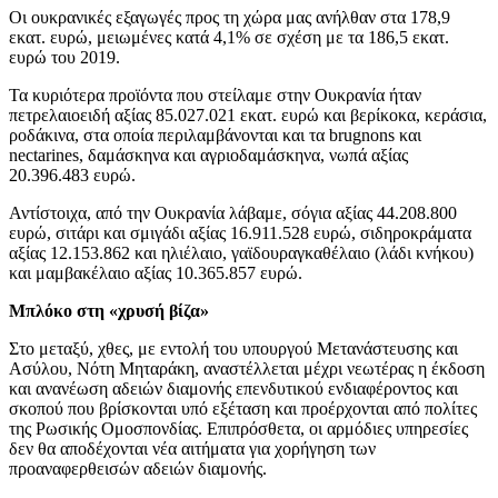
Οι ουκρανικές εξαγωγές προς τη χώρα μας ανήλθαν στα 178,9
εκατ. ευρώ, μειωμένες κατά 4,1% σε σχέση με τα 186,5 εκατ.
ευρώ του 2019.
Τα κυριότερα προϊόντα που στείλαμε στην Ουκρανία ήταν
πετρελαιοειδή αξίας 85.027.021 εκατ. ευρώ και βερίκοκα, κεράσια,
ροδάκινα, στα οποία περιλαμβάνονται και τα brugnons και
nectarines, δαμάσκηνα και αγριοδαμάσκηνα, νωπά αξίας
20.396.483 ευρώ.
Αντίστοιχα, από την Ουκρανία λάβαμε, σόγια αξίας 44.208.800
ευρώ, σιτάρι και σμιγάδι αξίας 16.911.528 ευρώ, σιδηροκράματα
αξίας 12.153.862 και ηλιέλαιο, γαϊδουραγκαθέλαιο (λάδι κνήκου)
και μαμβακέλαιο αξίας 10.365.857 ευρώ.
Μπλόκο στη «χρυσή βίζα»
Στο μεταξύ, χθες, με εντολή του υπουργού Μετανάστευσης και
Ασύλου, Νότη Μηταράκη, αναστέλλεται μέχρι νεωτέρας η έκδοση
και ανανέωση αδειών διαμονής επενδυτικού ενδιαφέροντος και
σκοπού που βρίσκονται υπό εξέταση και προέρχονται από πολίτες
της Ρωσικής Ομοσπονδίας. Επιπρόσθετα, οι αρμόδιες υπηρεσίες
δεν θα αποδέχονται νέα αιτήματα για χορήγηση των
προαναφερθεισών αδειών διαμονής.