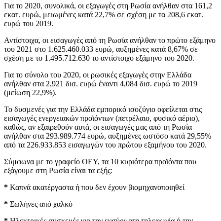
Για το 2020, συνολικά, οι εξαγωγές στη Ρωσία ανήλθαν στα 161,2
εκατ. ευρώ, μειωμένες κατά 22,7% σε σχέση με τα 208,6 εκατ.
ευρώ του 2019.
Αντίστοιχα, οι εισαγωγές από τη Ρωσία ανήλθαν το πρώτο εξάμηνο
του 2021 στο 1.625.460.033 ευρώ, αυξημένες κατά 8,67% σε
σχέση με το 1.495.712.630 το αντίστοιχο εξάμηνο του 2020.
Για το σύνολο του 2020, οι ρωσικές εξαγωγές στην Ελλάδα
ανήλθαν στα 2,921 δισ. ευρώ έναντι 4,084 δισ. ευρώ το 2019
(μείωση 22,9%).
Το δυσμενές για την Ελλάδα εμπορικό ισοζύγιο οφείλεται στις
εισαγωγές ενεργειακών προϊόντων (πετρέλαιο, φυσικό αέριο),
καθώς, αν εξαιρεθούν αυτά, οι εισαγωγές μας από τη Ρωσία
ανήλθαν στα 293.989.774 ευρώ, αυξημένες ωστόσο κατά 29,55%
από τα 226.933.853 εισαγωγών του πρώτου εξαμήνου του 2020.
Σύμφωνα με το γραφείο ΟΕΥ, τα 10 κυριότερα προϊόντα που
εξάγουμε στη Ρωσία είναι τα εξής:
*
Καπνά ακατέργαστα ή που δεν έχουν βιομηχανοποιηθεί
*
Σωλήνες από χαλκό
*
Ηλεκτρικές συσκευές για την ενσύρματη τηλεφωνία ή την