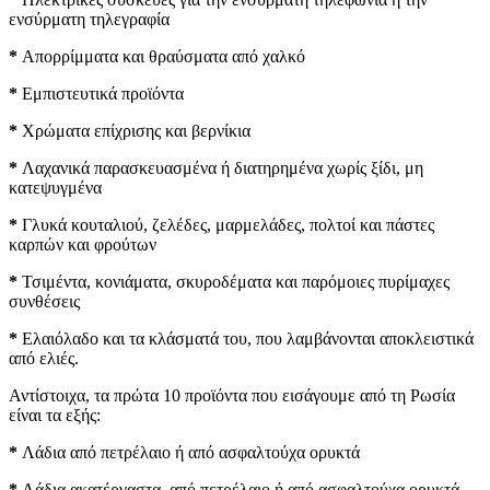
ενσύρματη τηλεγραφία
*
Απορρίμματα και θραύσματα από χαλκό
*
Εμπιστευτικά προϊόντα
*
Χρώματα επίχρισης και βερνίκια
*
Λαχανικά παρασκευασμένα ή διατηρημένα χωρίς ξίδι, μη
κατεψυγμένα
*
Γλυκά κουταλιού, ζελέδες, μαρμελάδες, πολτοί και πάστες
καρπών και φρούτων
*
Τσιμέντα, κονιάματα, σκυροδέματα και παρόμοιες πυρίμαχες
συνθέσεις
*
Ελαιόλαδο και τα κλάσματά του, που λαμβάνονται αποκλειστικά
από ελιές.
Αντίστοιχα, τα πρώτα 10 προϊόντα που εισάγουμε από τη Ρωσία
είναι τα εξής:
*
Λάδια από πετρέλαιο ή από ασφαλτούχα ορυκτά
*
Λάδια ακατέργαστα, από πετρέλαιο ή από ασφαλτούχα ορυκτά